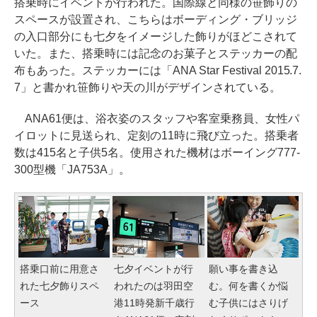
搭乗時にイベントが行われた。国際線と同様の笹飾りの
スペースが設置され、こちらはボーディング・ブリッジ
の入口部分にも七夕をイメージした飾りがほどこされて
いた。また、搭乗時には記念のお菓子とステッカーの配
布もあった。ステッカーには「ANA Star Festival 2015.7.
7」と書かれ笹飾りや天の川がデザインされている。
ANA61便は、浴衣姿のスタッフや客室乗務員、女性パ
イロットに見送られ、定刻の11時に飛び立った。搭乗者
数は415名と子供5名。使用された機材はボーイング777-
300型機「JA753A」。
搭乗口前に用意さ
七夕イベントが行
願い事を書き込
れた七夕飾りスペ
われたのは羽田空
む。何を書くか悩
ース
港11時発新千歳行
む子供にはさりげ