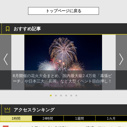
トップページに戻る
おすすめ記事
8月開催の花火大会まとめ。国内最大級2.4万発「幕張ビ
ーチ」や日本三大「長岡」など大型イベント目白押し！
●
●
●
●
●
●
アクセスランキング
1時間
24時間
1週間
1カ月