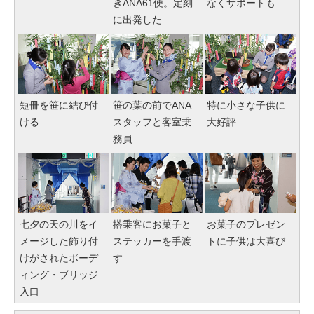
きANA61便。定刻
なくサポートも
に出発した
短冊を笹に結び付
笹の葉の前でANA
特に小さな子供に
ける
スタッフと客室乗
大好評
務員
七夕の天の川をイ
搭乗客にお菓子と
お菓子のプレゼン
メージした飾り付
ステッカーを手渡
トに子供は大喜び
けがされたボーデ
す
ィング・ブリッジ
入口