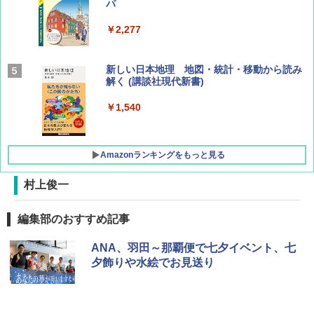
パ
￥1,540
￥2,277
AIRLINE（エアライン）2026年9月号【特
新しい日本地理 地図・統計・移動から読み
集】ボーイング110周年を祝して！
解く (講談社現代新書)
￥1,760
￥1,540
Amazonランキングをもっと見る
村上俊一
[キャンパーズコレクション 山善] ポップアッ
GRANDOOR ステンレス保冷剤 2個セット 2
編集部のおすすめ記事
プテント 傘みたいに広げて畳める パッとサ
026リニューアル 急速冷凍 空間倍増 衛生的
ッとサンシェード キューブ フルクローズ メ
コンパクト 保冷力長持ち
ANA、羽田～那覇便で七夕イベント、七
ッシュ 簡単設置 ワンタッチテント キャンプ
&ハイキング カーキ PATC-150(KH)
夕飾りや水絵でお見送り
￥2,980
￥6,830
DEWEL パラソル 大型 ビーチ アウトドアパ