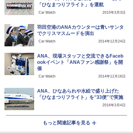
「ひなまつりフライト」を運航
[キャンパーズコレクション 山善] 傘みたいに
広げるだけ パッとサッとテント キューブワ
Car Watch
2015年3月3日
イド ブラックコーティング フルクローズ メ
HYREKK 八角形タープ 防水タープ 3×4.5m
ッシュ 4人用 簡単設置 ポップアップテント P
ブラックラバーコーティング UPF50+ UVカ
ATCW-150B エクルベージュ
ット 5000mm耐水圧 210D生地 遮光
羽田空港のANAカウンターは青いサンタ
でクリスマスムードを演出
￥-
￥6,579
Car Watch
2014年12月24日
ANA、現場スタッフと交流できるFaceb
ookイベント「ANAファン感謝祭」を開
催
Car Watch
2014年12月16日
ANA、ひなあられや水絵で盛り上げた
「ひなまつりフライト」を“33便”で実施
2016年3月4日
もっと関連記事を見る