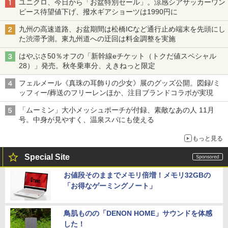
ユニクロ、今日から「お盆特別セール」。涼感シアサッカーワン
ピース待望値下げ、撥水ギアショーツは1990円に
九州の高速道路、お盆期間は松橋ICなど通行止め端末を先頭にし
た渋滞予測。東九州道への迂回は料金調整を実施
はやぶさ50％オフの「新幹線eチケット（トクだ値スペシャル
28）」発売。秋冬乗車分、えきねっと限定
フェルメール《真珠の耳飾りの少女》展のグッズ公開。図録/ミ
ッフィー/葬送のフリーレンほか、注目ブランドコラボが実現
「ムーミン」大小メッシュポーチが付録、素敵なあの人 11月
号。中身が見やすく、温泉スパにも使える
もっと見る
Special Site
お値段そのままでメモリ倍増！メモリ32GBの
「お得なゲーミングノート」
鳥肌ものの「DENON HOME」サウンドを体感
した！