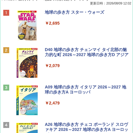
更新日時：2026/08/09 12:02
BE-PAL(ビ-パル) 2026年 9 月号【特別付録:
地球の歩き方 スター・ウォーズ
SOTO ミニマル"旅"財布 ランダム2種】
￥2,695
￥1,500
ディズニーファン ２０２６年 ９月号 [雑
D40 地球の歩き方 チェンマイ タイ北部の魅
誌] (ＤＩＳＮＥＹ ＦＡＮ)
力的な町 2026～2027 地球の歩き方D アジア
￥713
￥2,079
山と溪谷 2026年8月号「南アルプス大全」
A09 地球の歩き方 イタリア 2026～2027 地
球の歩き方A ヨーロッパ
￥1,540
￥2,479
Coyote No.89 特集 星野道夫 夢見る旅
A26 地球の歩き方 チェコ ポーランド スロヴ
ァキア 2026～2027 地球の歩き方A ヨーロッ