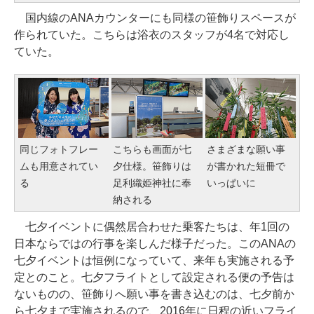
国内線のANAカウンターにも同様の笹飾りスペースが
作られていた。こちらは浴衣のスタッフが4名で対応し
ていた。
同じフォトフレー
こちらも画面が七
さまざまな願い事
ムも用意されてい
夕仕様。笹飾りは
が書かれた短冊で
る
足利織姫神社に奉
いっぱいに
納される
七夕イベントに偶然居合わせた乗客たちは、年1回の
日本ならではの行事を楽しんだ様子だった。このANAの
七夕イベントは恒例になっていて、来年も実施される予
定とのこと。七夕フライトとして設定される便の予告は
ないものの、笹飾りへ願い事を書き込むのは、七夕前か
ら七夕まで実施されるので、2016年に日程の近いフライ