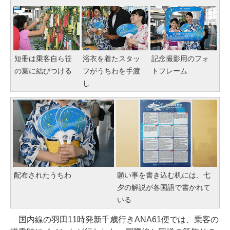
短冊は乗客自ら笹
浴衣を着たスタッ
記念撮影用のフォ
の葉に結びつける
フがうちわを手渡
トフレーム
し
配布されたうちわ
願い事を書き込む机には、七
夕の解説が各国語で書かれて
いる
国内線の羽田11時発新千歳行きANA61便では、乗客の