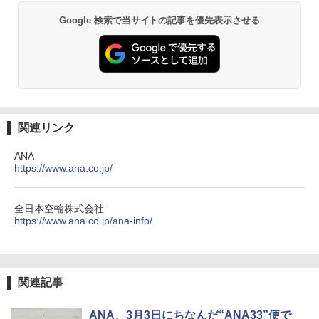
ラソル ガーデン サイトシート付 折りたたみ
PYKES PEAK (パイクスピーク) 着替えテン
防水 UVカット 4段階高さ調整 軽量 収納袋付
Google 検索で当サイトの記事を優先表示させる
ト プライバシー テント 【中が透けない】 1
き
人用 折りたたみ 防災グッズ 災害用トイレ ビ
ーチ ピクニック ポップアップテント 携帯 簡
￥6,459
易 トイレテント (ブラック)
￥4,980
熊撃退スプレー 熊よけスプレー 熊スプレー
【日本企業販売】超強力クマ対策スプレー 30
0ml（連続噴射30秒）110ml（連続噴射15
ENDLESS BASE 《めざましテレビで紹介》
秒）射程5～10m 安全ロック搭載 携帯収納袋
関連リンク
テント ワンタッチ RENEW 幅200 2-3人用 43
付き ヒグマ・イノシシ対策 自治体・教育機
500002(89232)
関の購入実績 登山・キャンプ・アウトドア・
ANA
防災用品 長期保存可能 緊急時用 日本国内発
https://www.ana.co.jp/
送
￥5,999
￥3,680
全日本空輸株式会社
[キャンパーズコレクション 山善] 傘みたいに
https://www.ana.co.jp/ana-info/
広げるだけ パッとサッとテント ブラックコ
ーティング フルクローズ メッシュ 3-4人用
ポインターライト 強力 小型 緑色/赤色/青紫色
簡単設置 ポップアップテント エクルベージ
USB充電式 高精度 超長距離照射 長時間使用
ュ(BC仕様) PATC-150B(EB)
可能 安全ロック付き 高安全性 金属製耐久 コ
ンパクト多機能設計 持ち運び便利 アウトド
関連記事
ア/オフィス/教育現場/展示会用 緑
￥9,990
ANA、3月3日にちなんだ“ANA33”便で
￥1,180