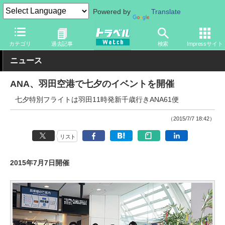
Powered by
Translate
トラベル Watch
企業・政府・官庁
国内エアライン
ANA
カテゴリ
過去記事
検索
Impressサイト
ニュース
ANA、羽田空港で七夕のイベントを開催
七夕特別フライトは羽田11時発新千歳行きANA61便
（2015/7/7 18:42）
リスト
2015年7月7日開催