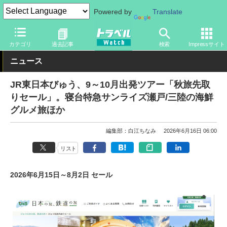
Powered by
Translate
トラベル Watch
企業・政府・官庁
鉄道
JR
カテゴリ
過去記事
検索
Impressサイト
ニュース
JR東日本びゅう、9～10月出発ツアー「秋旅先取
りセール」。寝台特急サンライズ瀬戸/三陸の海鮮
グルメ旅ほか
編集部：白江ちなみ
2026年6月16日 06:00
リスト
2026年6月15日～8月2日 セール