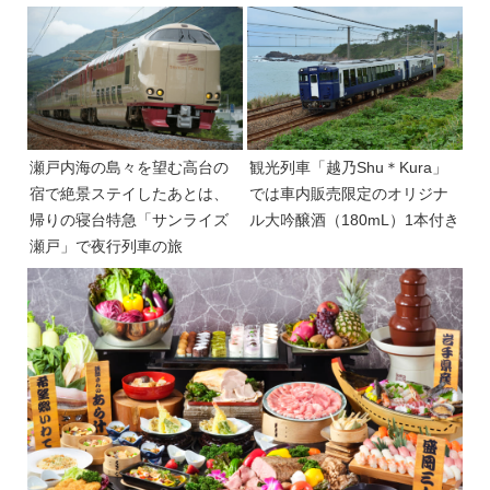
瀬戸内海の島々を望む高台の
観光列車「越乃Shu＊Kura」
宿で絶景ステイしたあとは、
では車内販売限定のオリジナ
帰りの寝台特急「サンライズ
ル大吟醸酒（180mL）1本付き
瀬戸」で夜行列車の旅