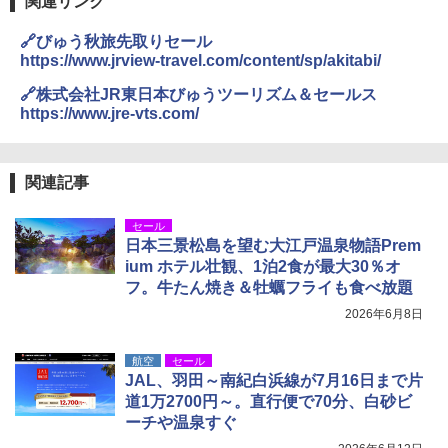
関連リンク
🔗びゅう秋旅先取りセール
https://www.jrview-travel.com/content/sp/akitabi/
🔗株式会社JR東日本びゅうツーリズム＆セールス
https://www.jre-vts.com/
関連記事
セール
日本三景松島を望む大江戸温泉物語Prem
ium ホテル壮観、1泊2食が最大30％オ
フ。牛たん焼き＆牡蠣フライも食べ放題
2026年6月8日
航空
セール
JAL、羽田～南紀白浜線が7月16日まで片
道1万2700円～。直行便で70分、白砂ビ
ーチや温泉すぐ