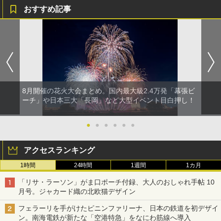
おすすめ記事
8月開催の花火大会まとめ。国内最大級2.4万発「幕張ビ
ーチ」や日本三大「長岡」など大型イベント目白押し！
●
●
●
●
●
●
アクセスランキング
1時間
24時間
1週間
1カ月
「リサ・ラーソン」がま口ポーチ付録、大人のおしゃれ手帖 10
月号。ジャカード織の北欧猫デザイン
フェラーリを手がけたピニンファリーナ、日本の鉄道を初デザイ
ン。南海電鉄が新たな「空港特急」をなにわ筋線へ導入