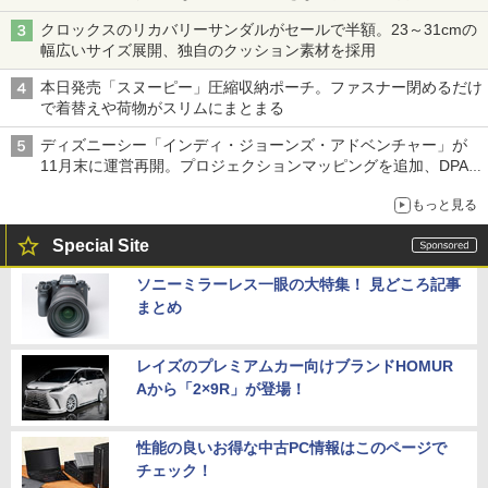
クロックスのリカバリーサンダルがセールで半額。23～31cmの
幅広いサイズ展開、独自のクッション素材を採用
本日発売「スヌーピー」圧縮収納ポーチ。ファスナー閉めるだけ
で着替えや荷物がスリムにまとまる
ディズニーシー「インディ・ジョーンズ・アドベンチャー」が
11月末に運営再開。プロジェクションマッピングを追加、DPA
は1500円
もっと見る
Special Site
ソニーミラーレス一眼の大特集！ 見どころ記事
まとめ
レイズのプレミアムカー向けブランドHOMUR
Aから「2×9R」が登場！
性能の良いお得な中古PC情報はこのページで
チェック！