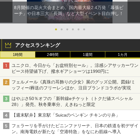
8月開催の花火大会まとめ。国内最大級2.4万発「幕張ビ
ーチ」や日本三大「長岡」など大型イベント目白押し！
●
●
●
●
●
●
アクセスランキング
1時間
24時間
1週間
1カ月
ユニクロ、今日から「お盆特別セール」。涼感シアサッカーワン
ピース待望値下げ、撥水ギアショーツは1990円に
フェルメール《真珠の耳飾りの少女》展のグッズ公開。図録/ミ
ッフィー/葬送のフリーレンほか、注目ブランドコラボが実現
はやぶさ50％オフの「新幹線eチケット（トクだ値スペシャル
28）」発売。秋冬乗車分、えきねっと限定
【週末駅弁】東京駅「Suicaのペンギン チキンのり弁」
フェラーリを手がけたピニンファリーナ、日本の鉄道を初デザイ
ン。南海電鉄が新たな「空港特急」をなにわ筋線へ導入