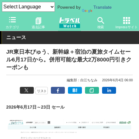
Powered by
Translate
トラベル Watch
企業・政府・官庁
鉄道
JR
カテゴリ
過去記事
検索
Impressサイト
ニュース
JR東日本びゅう、新幹線＋宿泊の夏旅タイムセー
ル6月17日から。併用可能な最大2万8000円引きク
ーポンも
編集部：白江ちなみ
2026年6月4日 06:00
リスト
2026年6月17日～23日 セール