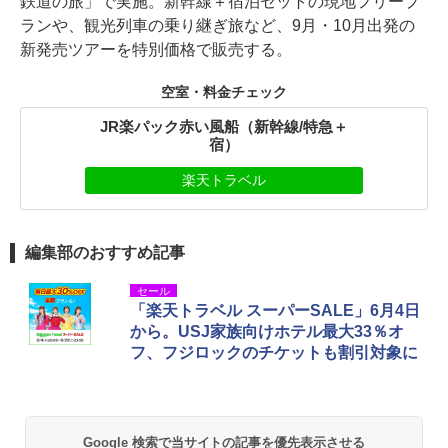
鉄道の旅」で実施。新幹線＋宿泊セットの現地フリープ
ランや、観光列車の乗り継ぎ旅など、9月・10月出発の
新発売ツアーを特別価格で販売する。
空室・料金チェック
JR楽パック赤い風船（新幹線/特急＋
宿）
楽天トラベル
編集部のおすすめ記事
セール
「楽天トラベル スーパーSALE」6月4日
から。USJ家族向けホテル最大33％オ
フ、フジロックのチケットも割引対象に
Google 検索で当サイトの記事を優先表示させる