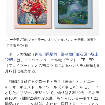
ポーラ美術館×フェイラーのオリジナルハンカチ発売。睡蓮と
アネモネの2種
ポーラ美術館（
神奈川県足柄下郡箱根町仙石原小塚山
1285
）は、ドイツのシュニール織ブランド「FEILER
（フェイラー）」との初コラボによるハンカチ2種類を6
月17日に発売する。
同館に収蔵するクロード・モネ《睡蓮》と、ピエー
ル・オーギュスト・ルノワール《アネモネ》をモチーフ
としたオリジナルデザインで、価格は各3520円。モネ没
後100年・開館25周年記念展「あたらしい目―モネと21
世紀のアート」の開催にあわせ、同日よりミュージアム