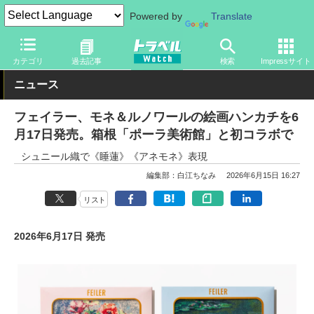
Powered by
Translate
トラベル Watch
旅の情報
観光地
美術館
カテゴリ
過去記事
検索
Impressサイト
ニュース
フェイラー、モネ＆ルノワールの絵画ハンカチを6
月17日発売。箱根「ポーラ美術館」と初コラボで
シュニール織で《睡蓮》《アネモネ》表現
編集部：白江ちなみ
2026年6月15日 16:27
リスト
2026年6月17日 発売