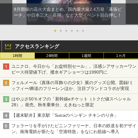
8月開催の花火大会まとめ。国内最大級2.4万発「幕張ビ
ーチ」や日本三大「長岡」など大型イベント目白押し！
●
●
●
●
●
●
アクセスランキング
1時間
24時間
1週間
1カ月
ユニクロ、今日から「お盆特別セール」。涼感シアサッカーワン
ピース待望値下げ、撥水ギアショーツは1990円に
フェルメール《真珠の耳飾りの少女》展のグッズ公開。図録/ミ
ッフィー/葬送のフリーレンほか、注目ブランドコラボが実現
はやぶさ50％オフの「新幹線eチケット（トクだ値スペシャル
28）」発売。秋冬乗車分、えきねっと限定
【週末駅弁】東京駅「Suicaのペンギン チキンのり弁」
フェラーリを手がけたピニンファリーナ、日本の鉄道を初デザイ
ン。南海電鉄が新たな「空港特急」をなにわ筋線へ導入