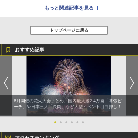
もっと関連記事を見る
トップページに戻る
おすすめ記事
8月開催の花火大会まとめ。国内最大級2.4万発「幕張ビ
ーチ」や日本三大「長岡」など大型イベント目白押し！
●
●
●
●
●
●
アクセスランキング