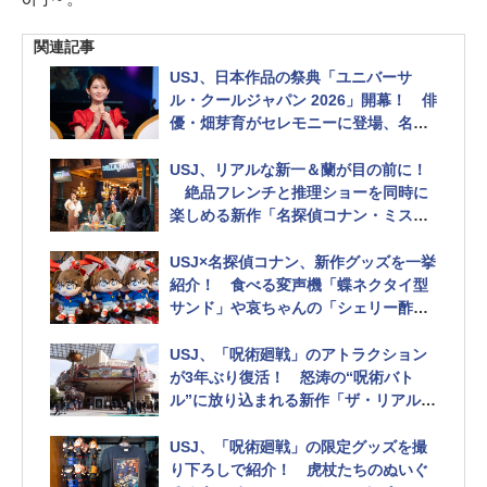
関連記事
USJ、日本作品の祭典「ユニバーサ
ル・クールジャパン 2026」開幕！ 俳
優・畑芽育がセレモニーに登場、名探
偵コナンや呪術廻戦を没入体験
USJ、リアルな新一＆蘭が目の前に！
絶品フレンチと推理ショーを同時に
楽しめる新作「名探偵コナン・ミステ
リー・レストラン」に行ってきた 「ユ
ニバーサル・クールジャパン 2026」
USJ×名探偵コナン、新作グッズを一挙
紹介！ 食べる変声機「蝶ネクタイ型
サンド」や哀ちゃんの「シェリー酢」
ドリンクも味わってみた 「ユニバーサ
ル・クールジャパン 2026」
USJ、「呪術廻戦」のアトラクション
が3年ぶり復活！ 怒涛の“呪術バト
ル”に放り込まれる新作「ザ・リアル 4
-D」を体験してきた 「ユニバーサル・
クールジャパン 2026」
USJ、「呪術廻戦」の限定グッズを撮
り下ろしで紹介！ 虎杖たちのぬいぐ