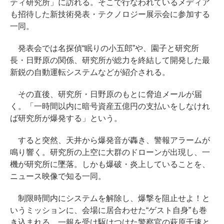
ティ研究所」に訪れる。そこで行なわれているメディア
も招待した新技術発表・テクノロジー展示会に参加する
一同。
発表会では名探偵“眠りの小五郎”や、園子と研究所
長・日野原の関係、研究所が総力を終結して開発した最
新鋭の自動運転システムなどが紹介される。
その直後、研究所・日野原のもとに脅迫メールが届
く。「一時間以内に暗号資産五億円の支払いをしなけれ
ば研究所が爆発する」という。
すると突然、天井から爆発音が轟き、警報アラームが
鳴り響く。研究所の上空に大群のドローンが出現し、一
機が研究所に墜落。しかも爆破・炎上していることを、
ニュース映像で知る一同。
制限時間内にシステムを解除し、爆撃を阻止せよ！と
いうミッションに、会場に居合わせた“ゲスト自身”も巻
き込まれる。一報を受け駆けつけた警察官の萩原千速と