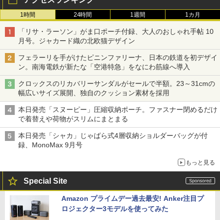
1時間
24時間
1週間
1カ月
「リサ・ラーソン」がま口ポーチ付録、大人のおしゃれ手帖 10
月号。ジャカード織の北欧猫デザイン
フェラーリを手がけたピニンファリーナ、日本の鉄道を初デザイ
ン。南海電鉄が新たな「空港特急」をなにわ筋線へ導入
クロックスのリカバリーサンダルがセールで半額。23～31cmの
幅広いサイズ展開、独自のクッション素材を採用
本日発売「スヌーピー」圧縮収納ポーチ。ファスナー閉めるだけ
で着替えや荷物がスリムにまとまる
本日発売「シャカ」じゃばら式4層収納ショルダーバッグが付
録、MonoMax 9月号
もっと見る
Special Site
Amazon プライムデー過去最安! Anker注目プ
ロジェクター3モデルを使ってみた