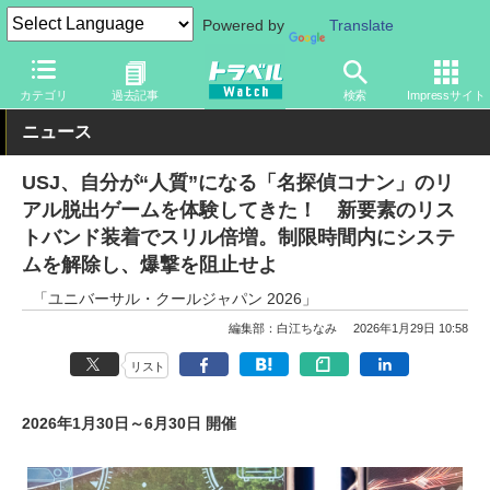
Powered by
Translate
トラベル Watch
旅の情報
観光地
USJ
カテゴリ
過去記事
検索
Impressサイト
ニュース
USJ、自分が“人質”になる「名探偵コナン」のリ
アル脱出ゲームを体験してきた！ 新要素のリス
トバンド装着でスリル倍増。制限時間内にシステ
ムを解除し、爆撃を阻止せよ
「ユニバーサル・クールジャパン 2026」
編集部：白江ちなみ
2026年1月29日 10:58
リスト
2026年1月30日～6月30日 開催