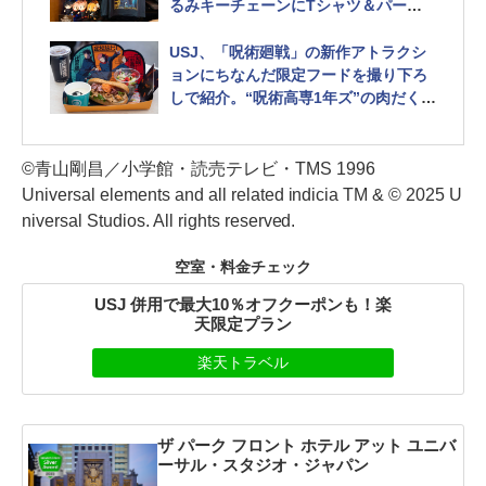
るみキーチェーンにTシャツ＆パーカ
が新発売 「ユニバーサル・クールジャ
パン 2026」
USJ、「呪術廻戦」の新作アトラクシ
ョンにちなんだ限定フードを撮り下ろ
しで紹介。“呪術高専1年ズ”の肉だくス
タミナサンドが美味い！ 「ユニバーサ
ル・クールジャパン 2026」
©青山剛昌／小学館・読売テレビ・TMS 1996
Universal elements and all related indicia TM & © 2025 U
niversal Studios. All rights reserved.
空室・料金チェック
USJ 併用で最大10％オフクーポンも！楽
天限定プラン
楽天トラベル
ザ パーク フロント ホテル アット ユニバ
ーサル・スタジオ・ジャパン