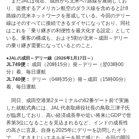
またJALは現在、成田から北米へ7路線を展開してお
り、提携するアメリカン航空のダラス線を含めると計8
路線の北米ネットワークを形成している。今回のデリー
線はそのすべてに接続できるダイヤになっており、同社
はこれを「乗り継ぎの利便性を最大化する設定」として
いる。乗客の構成も、およそ5割が北米～成田～デリー
の乗り継ぎ需要になっているとのこと。
JALの成田～デリー線（2026年1月17日～）
JL749便：
成田（20時15分）発～デリー（翌03時00
分）着、毎日運航
JL740便：
デリー（04時35分）発～成田（15時00分）
着、毎日運航
同日、成田空港第2ターミナルの62番ゲート前で実施
した就航式典には、JAL 代表取締役社長の鳥取三津子氏
が臨席しており、高い経済成長率や近い将来にGDPで世
界第3位になることを見込まれるなど、インドの成長性
の高さに言及。自身も2025年にデリーを訪問したそう
で、「すさまじいエネルギーを肌で感じた。今回の開設