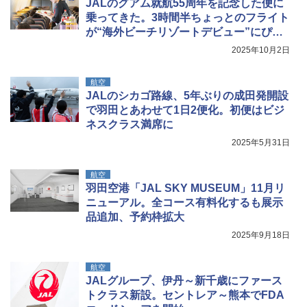
JALのグアム就航55周年を記念した便に
簡単設置 ポップアップテント エクルベージ
防水 UVカット 4段階高さ調整 軽量 収納袋付
ュ(BC仕様) PATC-150B(EB)
き
乗ってきた。3時間半ちょっとのフライト
が“海外ビーチリゾートデビュー”にぴっ
￥8,991
￥6,459
たりのワケは？
2025年10月2日
Coleman(コールマン) ツーリングドーム/LD
ポインターライト 強力 小型 緑色/赤色/青紫色
航空
X 2人用 3人用 キャンプ アウトドア フェス
USB充電式 高精度 超長距離照射 長時間使用
JALのシカゴ路線、5年ぶりの成田発開設
収納 コンパクト 簡単設営 カンガルーテント
可能 安全ロック付き 高安全性 金属製耐久 コ
で羽田とあわせて1日2便化。初便はビジ
ソロキャンプ ソロテント
ンパクト多機能設計 持ち運び便利 アウトド
ネスクラス満席に
ア/オフィス/教育現場/展示会用 緑
￥20,718
2025年5月31日
￥1,180
航空
羽田空港「JAL SKY MUSEUM」11月リ
ニューアル。全コース有料化するも展示
品追加、予約枠拡大
2025年9月18日
航空
JALグループ、伊丹～新千歳にファース
トクラス新設。セントレア～熊本でFDA