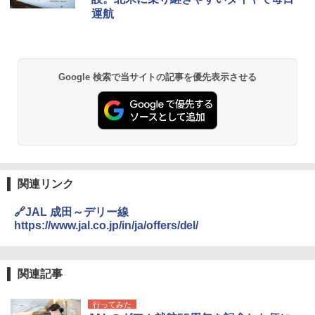
ッシュ 簡単設置 ワンタッチテント キャンプ
運航
&ハイキング カーキ PATC-150(KH)
￥14,800
￥6,832
GRANDOOR ステンレス保冷剤 2個セット 2
026リニューアル 急速冷凍 空間倍増 衛生的
Google 検索で当サイトの記事を優先表示させる
PYKES PEAK (パイクスピーク) 着替えテン
コンパクト 保冷力長持ち
ト プライバシー テント 【中が透けない】 1
人用 折りたたみ 防災グッズ 災害用トイレ ビ
￥2,980
ーチ ピクニック ポップアップテント 携帯 簡
易 トイレテント (ブラック)
熊撃退スプレー 熊よけスプレー 熊スプレー
￥4,980
【日本企業販売】超強力クマ対策スプレー 30
0ml（連続噴射30秒）110ml（連続噴射15
秒）射程5～10m 安全ロック搭載 携帯収納袋
関連リンク
ENDLESS BASE 《めざましテレビで紹介》
付き ヒグマ・イノシシ対策 自治体・教育機
テント ワンタッチ RENEW 幅200 2-3人用 43
関の購入実績 登山・キャンプ・アウトドア・
🔗JAL 成田～デリー線
500002(88859)
防災用品 長期保存可能 緊急時用 日本国内発
https://www.jal.co.jp/in/ja/offers/del/
送
￥5,499
￥3,680
関連記事
[キャンパーズコレクション 山善] 傘みたいに
広げるだけ パッとサッとテント ブラックコ
DEWEL パラソル 大型 ビーチ アウトドアパ
行ってみた
ーティング フルクローズ メッシュ 3-4人用
ラソル ガーデン サイトシート付 折りたたみ