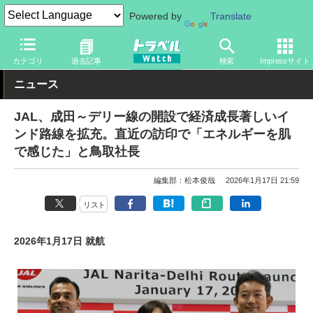
Powered by
Translate
トラベル Watch
企業・政府・官庁
国内エアライン
JAL
カテゴリ
過去記事
検索
Impressサイト
ニュース
JAL、成田～デリー線の開設で経済成長著しいイ
ンド路線を拡充。直近の訪印で「エネルギーを肌
で感じた」と鳥取社長
編集部：松本俊哉
2026年1月17日 21:59
リスト
2026年1月17日 就航