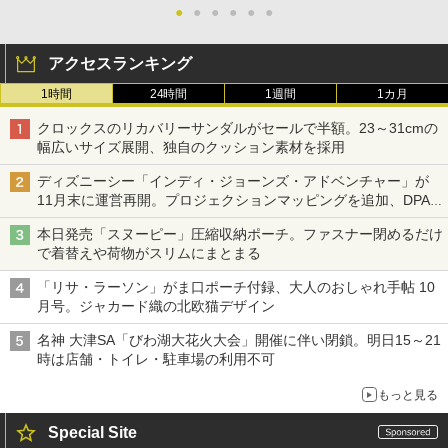
●
●
●
●
●
●
アクセスランキング
1時間
24時間
1週間
1カ月
クロックスのリカバリーサンダルがセールで半額。23～31cmの
幅広いサイズ展開、独自のクッション素材を採用
ディズニーシー「インディ・ジョーンズ・アドベンチャー」が
11月末に運営再開。プロジェクションマッピングを追加、DPA
は1500円
本日発売「スヌーピー」圧縮収納ポーチ。ファスナー閉めるだけ
で着替えや荷物がスリムにまとまる
「リサ・ラーソン」がま口ポーチ付録、大人のおしゃれ手帖 10
月号。ジャカード織の北欧猫デザイン
名神 大津SA「びわ湖大花火大会」開催に伴い閉鎖。明日15～21
時は店舗・トイレ・駐車場の利用不可
もっと見る
Special Site