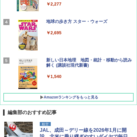
￥2,277
AIRLINE（エアライン）2026年9月号【特
地球の歩き方 スター・ウォーズ
集】ボーイング110周年を祝して！
￥2,695
￥1,760
BE-PAL(ビ-パル) 2026年 9 月号【特別付録:
新しい日本地理 地図・統計・移動から読み
SOTO ミニマル"旅"財布 ランダム2種】
解く (講談社現代新書)
￥1,500
￥1,540
Amazonランキングをもっと見る
編集部のおすすめ記事
[キャンパーズコレクション 山善] ポップアッ
BUNDOK(バンドック)ソロ ドーム 1 EX BDK
航空
プテント 傘みたいに広げて畳める パッとサ
-08EX カーキ ソロキャンプ ポリエステル フ
JAL、成田～デリー線を2026年1月に開
ッとサンシェード キューブ フルクローズ メ
レーム テント
設。北米に乗り継ぎやすいダイヤで毎日