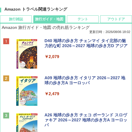
Amazon トラベル関連ランキング
旅行雑誌
旅行ガイド・地図
テント
アウトドア
Amazon 旅行ガイド・地図 の売れ筋ランキング
更新日時：2026/08/06 18:02
ディズニーファン ２０２６年 ９月号 [雑
D40 地球の歩き方 チェンマイ タイ北部の魅
誌] (ＤＩＳＮＥＹ ＦＡＮ)
力的な町 2026～2027 地球の歩き方D アジア
￥713
￥2,079
Coyote No.89 特集 星野道夫 夢見る旅
A09 地球の歩き方 イタリア 2026～2027 地
球の歩き方A ヨーロッパ
￥1,540
￥2,479
山と溪谷 2026年8月号「南アルプス大全」
A26 地球の歩き方 チェコ ポーランド スロヴ
ァキア 2026～2027 地球の歩き方A ヨーロッ
パ
￥1,540