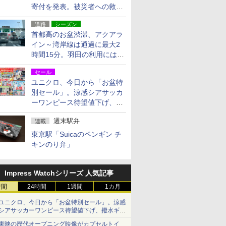
寄付を発表。被災者への救援
活動・復旧支援
道路
シーズン
首都高のお盆渋滞、アクアラ
イン～湾岸線は通過に最大2
時間15分。羽田の利用には
「空港西出口」の利用検討を
セール
ユニクロ、今日から「お盆特
別セール」。涼感シアサッカ
ーワンピース待望値下げ、撥
水ギアショーツは1990円に
週末駅弁
連載
東京駅「Suicaのペンギン チ
キンのり弁」
Impress Watchシリーズ 人気記事
時間
24時間
1週間
1カ月
ユニクロ、今日から「お盆特別セール」。涼感
シアサッカーワンピース待望値下げ、撥水ギア
ショーツは1990円に
東映の歴代オープニング映像がカプセルトイ