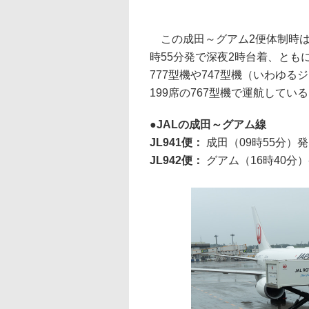
この成田～グアム2便体制時は、JL
時55分発で深夜2時台着、とも
777型機や747型機（いわゆ
199席の767型機で運航してい
JALの成田～グアム線
JL941便：
成田（09時55分）
JL942便：
グアム（16時40分