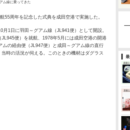
グアム線に乗ってきた
就航55周年を記念した式典を成田空港で実施した。
10月1日に羽田～グアム線（JL941便）として開設。
（JL945便）を就航、1978年5月には成田空港の開港
ムの経由便（JL947便）と成田～グアム線の直行
り、当時の活況が伺える。このときの機材はダグラス
最