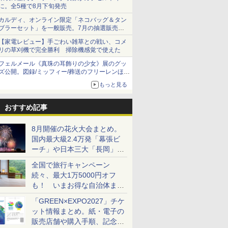
に。全5種で8月下旬発売
カルディ、オンライン限定「ネコバッグ＆タン
ブラーセット」を一般販売。7月の抽選販売の
当選無効分
【家電レビュー】手ごわい雑草との戦い、コメ
リの草刈機で完全勝利 掃除機感覚で使えた
フェルメール《真珠の耳飾りの少女》展のグッ
ズ公開。図録/ミッフィー/葬送のフリーレンほ
か、注目ブランドコラボが実現
もっと見る
おすすめ記事
8月開催の花火大会まとめ。
国内最大級2.4万発「幕張ビ
ーチ」や日本三大「長岡」な
ど大型イベント目白押し！
全国で旅行キャンペーン
続々、最大1万5000円オフ
も！ いまお得な自治体まと
め
「GREEN×EXPO2027」チケ
ット情報まとめ。紙・電子の
販売店舗や購入手順、記念チ