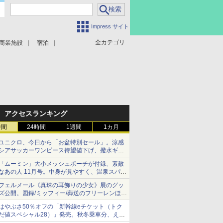
Impress サイト
全カテゴリ
商業施設
宿泊
アクセスランキング
時間
24時間
1週間
1カ月
ユニクロ、今日から「お盆特別セール」。涼感
シアサッカーワンピース待望値下げ、撥水ギア
ショーツは1990円に
「ムーミン」大小メッシュポーチが付録、素敵
なあの人 11月号。中身が見やすく、温泉スパに
も使える
フェルメール《真珠の耳飾りの少女》展のグッ
ズ公開。図録/ミッフィー/葬送のフリーレンほ
か、注目ブランドコラボが実現
はやぶさ50％オフの「新幹線eチケット（トク
だ値スペシャル28）」発売。秋冬乗車分、えき
ねっと限定