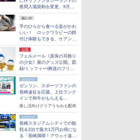
に伴うファンタジーランドの
夜間入場規制を変更。9月か
ら18時50分～20時ごろに
旅レポ
手のひらから食べる姿がかわ
いい！ ロックワラビーの餌
付け体験もできる、ケアンズ
でアサートン高原の日本語ガ
話題
イド付きツアーに参加してみ
フェルメール《真珠の耳飾り
た
の少女》展のグッズ公開。図
録/ミッフィー/葬送のフリー
レンほか、注目ブランドコラ
お出かけ
ボが実現
ゼンリン、スポーツファンの
長崎遠征を応援。上位ランク
インで和牛がもらえる
「GO！GO！長崎スタンプラ
推し活向けクリアうちわも配布
リー」
お出かけ
長崎スタジアムシティでの観
戦＆2泊で最大1万円お得にな
る「長崎満喫！アウェイ遠征