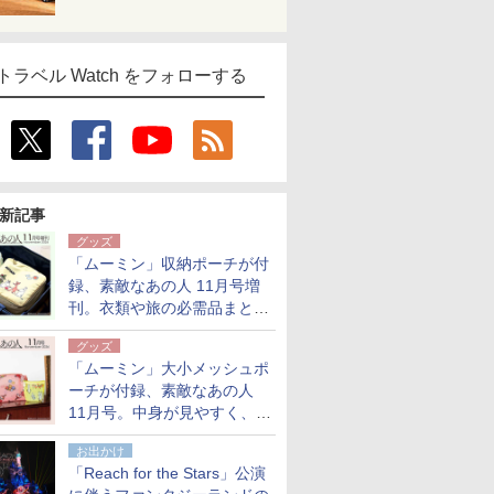
トラベル Watch をフォローする
新記事
グッズ
「ムーミン」収納ポーチが付
録、素敵なあの人 11月号増
刊。衣類や旅の必需品まとま
る大小2個セット
グッズ
「ムーミン」大小メッシュポ
ーチが付録、素敵なあの人
11月号。中身が見やすく、温
泉スパにも使える
お出かけ
「Reach for the Stars」公演