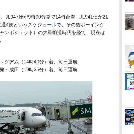
947便が9時00分発で14時台着、JL941便が21
に週4便という
スケジュール
で、その後ボーイング
るジャンボジェット）の大量輸送時代を経て、現在は
る。
発～グアム（14時40分）着、毎日運航
）発～成田（19時25分）着、毎日運航