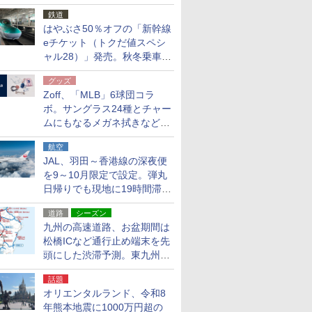
応援キャンペーン」
鉄道
はやぶさ50％オフの「新幹線
eチケット（トクだ値スペシ
ャル28）」発売。秋冬乗車
分、えきねっと限定
グッズ
Zoff、「MLB」6球団コラ
ボ。サングラス24種とチャー
ムにもなるメガネ拭きなど雑
貨24種
航空
JAL、羽田～香港線の深夜便
を9～10月限定で設定。弾丸
日帰りでも現地に19時間滞在
できる
道路
シーズン
九州の高速道路、お盆期間は
松橋ICなど通行止め端末を先
頭にした渋滞予測。東九州道
への迂回は料金調整を実施
話題
オリエンタルランド、令和8
年熊本地震に1000万円超の