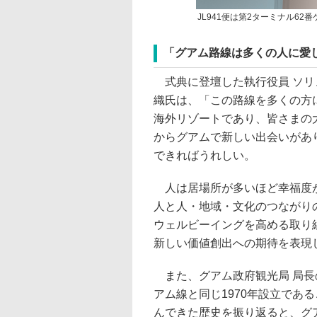
JL941便は第2ターミナル62
「グアム路線は多くの人に愛し
式典に登壇した執行役員 ソリ
織氏は、「この路線を多くの方
海外リゾートであり、皆さまの
からグアムで新しい出会いがあ
できればうれしい。
人は居場所が多いほど幸福度が
人と人・地域・文化のつながり
ウェルビーイングを高める取り
新しい価値創出への期待を表現
また、グアム政府観光局 局長
アム線と同じ1970年設立であ
んできた歴史を振り返ると、グ