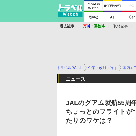
過去記事
万
博
・
園芸博
取材記事
トラベル Watch
企業・政府・官庁
国内エ
ニュース
JALのグアム就航55
ちょっとのフライトが
たりのワケは？