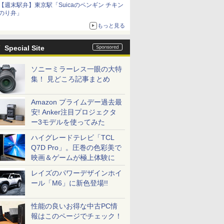
【週末駅弁】東京駅「Suicaのペンギン チキン
のり弁」
もっと見る
Special Site
ソニーミラーレス一眼の大特
集！ 見どころ記事まとめ
Amazon プライムデー過去最
安! Anker注目プロジェクタ
ー3モデルを使ってみた
ハイグレードテレビ「TCL
Q7D Pro」。圧巻の色彩美で
映画＆ゲームが極上体験に
レイズのパワーデザインホイ
ール「M6」に新色登場!!
性能の良いお得な中古PC情
報はこのページでチェック！