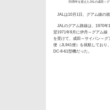
55周年を迎えたJALの成田～
JALは10月1日、グアム線の
JALのグアム路線は、1970年
翌1971年9月に伊丹～グアム線
を受けて、成田～サイパン～グア
便（JL941便）を就航してお
DC-8-61型機だった。