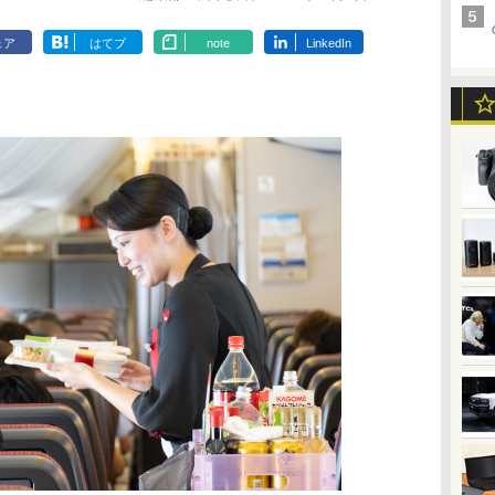
ェア
はてブ
note
LinkedIn