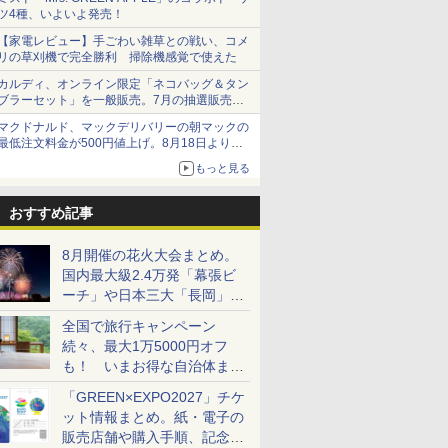
ツ4種、いよいよ発売！
【家電レビュー】手ごわい雑草との戦い、コメ
リの草刈機で完全勝利 掃除機感覚で使えた
カルディ、オンライン限定「ネコバッグ＆タン
ブラーセット」を一般販売。7月の抽選販売の
当選無効分
マクドナルド、マックデリバリーの朝マックの
最低注文料金が500円値上げ。8月18日より
1,500円から受付
もっと見る
おすすめ記事
8月開催の花火大会まとめ。
国内最大級2.4万発「幕張ビ
ーチ」や日本三大「長岡」な
ど大型イベント目白押し！
全国で旅行キャンペーン
続々、最大1万5000円オフ
も！ いまお得な自治体まと
め
「GREEN×EXPO2027」チケ
ット情報まとめ。紙・電子の
販売店舗や購入手順、記念チ