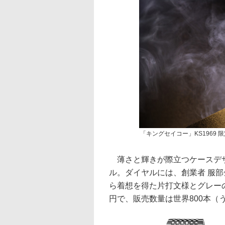
「キングセイコー」KS1969 
薄さと輝きが際立つケースデザ
ル。ダイヤルには、創業者 服
ら着想を得た片打文様とグレーの
円で、販売数量は世界800本（う