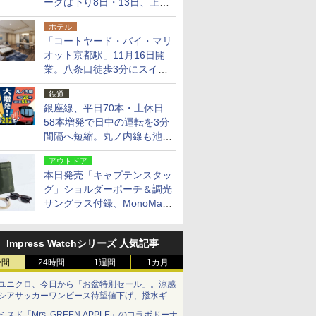
ークは下り8日・13日、上り
14日・15日
ホテル
「コートヤード・バイ・マリ
オット京都駅」11月16日開
業。八条口徒歩3分にスイー
ト含む全270室、ダイニング
鉄道
も併設
銀座線、平日70本・土休日
58本増発で日中の運転を3分
間隔へ短縮。丸ノ内線も池袋
～中野坂上を4分間隔に
アウトドア
本日発売「キャプテンスタッ
グ」ショルダーポーチ＆調光
サングラス付録、MonoMax
9月号増刊
Impress Watchシリーズ 人気記事
時間
24時間
1週間
1カ月
ユニクロ、今日から「お盆特別セール」。涼感
シアサッカーワンピース待望値下げ、撥水ギア
ショーツは1990円に
ミスド「Mrs. GREEN APPLE」のコラボドーナ