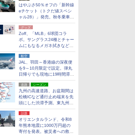
はやぶさ50％オフの「新幹線
eチケット（トクだ値スペシ
ャル28）」発売。秋冬乗車
分、えきねっと限定
グッズ
Zoff、「MLB」6球団コラ
ボ。サングラス24種とチャー
ムにもなるメガネ拭きなど雑
貨24種
航空
JAL、羽田～香港線の深夜便
を9～10月限定で設定。弾丸
日帰りでも現地に19時間滞在
できる
道路
シーズン
九州の高速道路、お盆期間は
松橋ICなど通行止め端末を先
頭にした渋滞予測。東九州道
への迂回は料金調整を実施
話題
オリエンタルランド、令和8
年熊本地震に1000万円超の
寄付を発表。被災者への救援