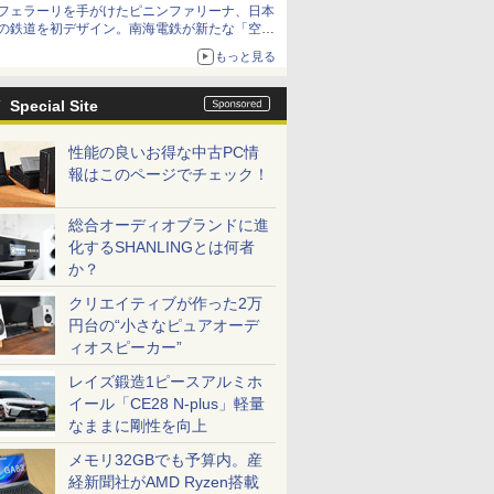
フェラーリを手がけたピニンファリーナ、日本
の鉄道を初デザイン。南海電鉄が新たな「空港
特急」をなにわ筋線へ導入
もっと見る
Special Site
性能の良いお得な中古PC情
報はこのページでチェック！
総合オーディオブランドに進
化するSHANLINGとは何者
か？
クリエイティブが作った2万
円台の“小さなピュアオーデ
ィオスピーカー”
レイズ鍛造1ピースアルミホ
イール「CE28 N-plus」軽量
なままに剛性を向上
メモリ32GBでも予算内。産
経新聞社がAMD Ryzen搭載