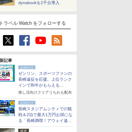
dynabookを2千台導入
トラベル Watch をフォローする
新記事
お出かけ
ゼンリン、スポーツファンの
長崎遠征を応援。上位ランク
インで和牛がもらえる
「GO！GO！長崎スタンプラ
推し活向けクリアうちわも配布
リー」
お出かけ
長崎スタジアムシティでの観
戦＆2泊で最大1万円お得にな
る「長崎満喫！アウェイ遠征
応援キャンペーン」
鉄道