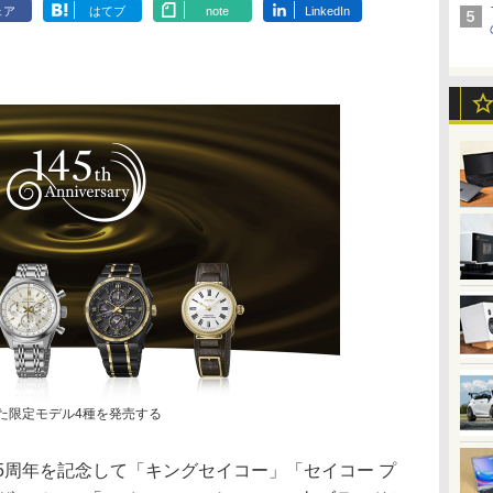
ェア
はてブ
note
LinkedIn
した限定モデル4種を発売する
5周年を記念して「キングセイコー」「セイコー プ