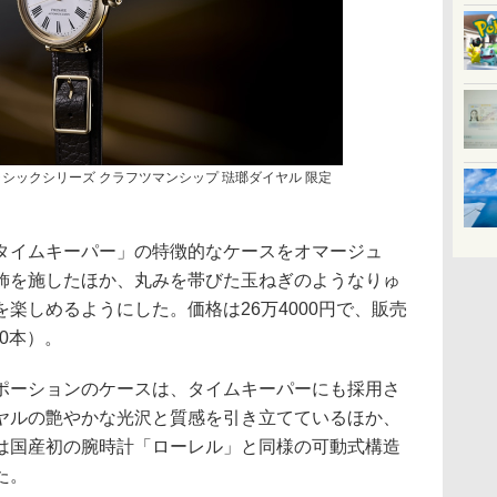
シックシリーズ クラフツマンシップ 琺瑯ダイヤル 限定
イムキーパー」の特徴的なケースをオマージュ
飾を施したほか、丸みを帯びた玉ねぎのようなりゅ
楽しめるようにした。価格は26万4000円で、販売
00本）。
ーションのケースは、タイムキーパーにも採用さ
ヤルの艶やかな光沢と質感を引き立てているほか、
は国産初の腕時計「ローレル」と同様の可動式構造
た。