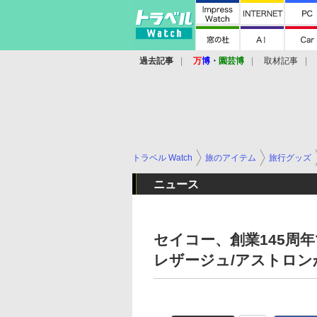
過去記事
万
博
・
園芸博
取材記事
トラベル Watch
旅のアイテム
旅行グッズ
ニュース
セイコー、創業145周
レザージュ/アストロン