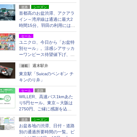
活動・復旧支援
道路
シーズン
首都高のお盆渋滞、アクアラ
イン～湾岸線は通過に最大2
時間15分。羽田の利用には
「空港西出口」の利用検討を
セール
ユニクロ、今日から「お盆特
別セール」。涼感シアサッカ
ーワンピース待望値下げ、撥
水ギアショーツは1990円に
週末駅弁
連載
東京駅「Suicaのペンギン チ
キンのり弁」
セール
道路
WILLER、高速バス1kmあた
り5円セール。東京～大阪は
2750円、ご縁に感謝を込め
た20周年記念キャンペーン
道路
シーズン
お盆各地の渋滞、日付・道路
別の通過所要時間の一覧。ピ