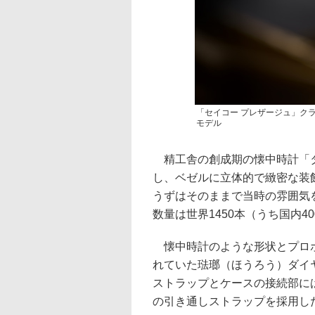
「セイコー プレザージュ」クラ
モデル
精工舎の創成期の懐中時計「タ
し、ベゼルに立体的で緻密な装
うずはそのままで当時の雰囲気を
数量は世界1450本（うち国内4
懐中時計のような形状とプロポ
れていた琺瑯（ほうろう）ダイ
ストラップとケースの接続部に
の引き通しストラップを採用し