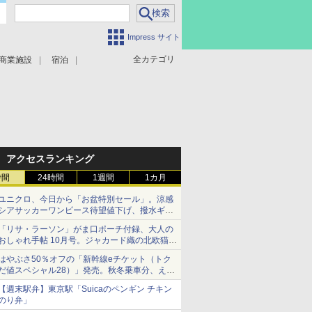
Impress サイト
全カテゴリ
商業施設
宿泊
アクセスランキング
時間
24時間
1週間
1カ月
ユニクロ、今日から「お盆特別セール」。涼感
シアサッカーワンピース待望値下げ、撥水ギア
ショーツは1990円に
「リサ・ラーソン」がま口ポーチ付録、大人の
おしゃれ手帖 10月号。ジャカード織の北欧猫デ
ザイン
はやぶさ50％オフの「新幹線eチケット（トク
だ値スペシャル28）」発売。秋冬乗車分、えき
ねっと限定
【週末駅弁】東京駅「Suicaのペンギン チキン
のり弁」