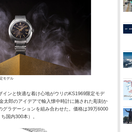
限定モデル
インと快適な着け心地がウリのKS1969限定モデ
部金太郎のアイデアで輸入懐中時計に施された彫刻か
グラデーションを組み合わせた。価格は39万6000
ち国内300本）。