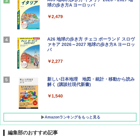
球の歩き方A ヨーロッパ
￥1,540
￥2,479
Coyote No.89 特集 星野道夫 夢見る旅
A26 地球の歩き方 チェコ ポーランド スロヴ
ァキア 2026～2027 地球の歩き方A ヨーロッ
パ
￥1,540
￥2,277
AIRLINE（エアライン）2026年9月号【特
新しい日本地理 地図・統計・移動から読み
集】ボーイング110周年を祝して！
解く (講談社現代新書)
￥1,760
￥1,540
Amazonランキングをもっと見る
編集部のおすすめ記事