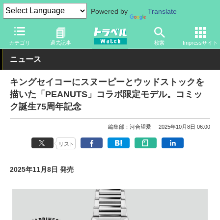
Powered by
Translate
トラベル Watch
旅のアイテム
旅行グッズ
時計
カテゴリ
過去記事
検索
Impressサイト
ニュース
キングセイコーにスヌーピーとウッドストックを
描いた「PEANUTS」コラボ限定モデル。コミッ
ク誕生75周年記念
編集部：河合望愛
2025年10月8日 06:00
リスト
2025年11月8日 発売