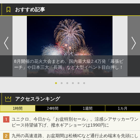
おすすめ記事
8月開催の花火大会まとめ。国内最大級2.4万発「幕張ビ
ーチ」や日本三大「長岡」など大型イベント目白押し！
●
●
●
●
●
●
アクセスランキング
1時間
24時間
1週間
1カ月
ユニクロ、今日から「お盆特別セール」。涼感シアサッカーワン
ピース待望値下げ、撥水ギアショーツは1990円に
九州の高速道路、お盆期間は松橋ICなど通行止め端末を先頭にし