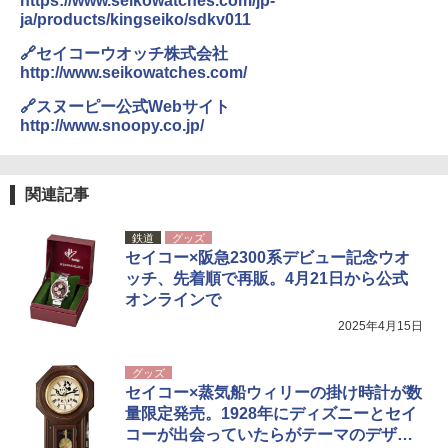
https://www.seikowatches.com/jp-
[キャンパーズコレクション 山善] 傘みたいに
ja/products/kingseiko/sdkv011
広げるだけ パッとサッとテント ブラックコ
ーティング フルクローズ メッシュ 3-4人用
ポインターライト 強力 小型 緑色/赤色/青紫色
🔗セイコーウオッチ株式会社
簡単設置 ポップアップテント エクルベージ
USB充電式 高精度 超長距離照射 長時間使用
http://www.seikowatches.com/
ュ(BC仕様) PATC-150B(EB)
可能 安全ロック付き 高安全性 金属製耐久 コ
ンパクト多機能設計 持ち運び便利 アウトド
🔗スヌーピー公式Webサイト
ア/オフィス/教育現場/展示会用 緑
￥9,990
http://www.snoopy.co.jp/
￥1,180
[キャンパーズコレクション 山善] 傘みたいに
広げるだけ パッとサッとテント キューブワ
関連記事
イド ブラックコーティング フルクローズ メ
HYREKK 八角形タープ 防水タープ 3×4.5m
ッシュ 4人用 簡単設置 ポップアップテント P
ブラックラバーコーティング UPF50+ UVカ
鉄道
グッズ
ATCW-150B エクルベージュ
ット 5000mm耐水圧 210D生地 遮光
セイコー×阪急2300系デビュー記念ウオ
ッチ、先着順で再販。4月21日から公式
￥-
￥6,579
オンラインで
2025年4月15日
グッズ
セイコー×蒸気船ウィリーの掛け時計が数
量限定発売。1928年にディズニーとセイ
コーが出会っていたらがテーマのデザイ