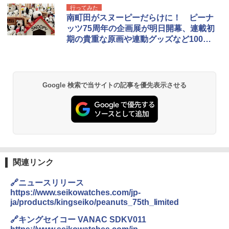
[キャンパーズコレクション 山善] ポップアッ
GRANDOOR ステンレス保冷剤 2個セット 2
行ってみた
プテント 傘みたいに広げて畳める パッとサ
026リニューアル 急速冷凍 空間倍増 衛生的
南町田がスヌーピーだらけに！ ピーナ
ッとサンシェード キューブ フルクローズ メ
コンパクト 保冷力長持ち
ッツ75周年の企画展が明日開幕、連載初
ッシュ 簡単設置 ワンタッチテント キャンプ
期の貴重な原画や連動グッズなど100点
&ハイキング カーキ PATC-150(KH)
￥2,980
以上の新商品も
￥6,830
DEWEL パラソル 大型 ビーチ アウトドアパ
ラソル ガーデン サイトシート付 折りたたみ
Google 検索で当サイトの記事を優先表示させる
PYKES PEAK (パイクスピーク) 着替えテン
防水 UVカット 4段階高さ調整 軽量 収納袋付
ト プライバシー テント 【中が透けない】 1
き
人用 折りたたみ 防災グッズ 災害用トイレ ビ
ーチ ピクニック ポップアップテント 携帯 簡
￥6,459
易 トイレテント (ブラック)
￥4,980
熊撃退スプレー 熊よけスプレー 熊スプレー
【日本企業販売】超強力クマ対策スプレー 30
0ml（連続噴射30秒）110ml（連続噴射15
関連リンク
ENDLESS BASE 《めざましテレビで紹介》
秒）射程5～10m 安全ロック搭載 携帯収納袋
テント ワンタッチ RENEW 幅200 2-3人用 43
付き ヒグマ・イノシシ対策 自治体・教育機
🔗ニュースリリース
500002(89232)
関の購入実績 登山・キャンプ・アウトドア・
https://www.seikowatches.com/jp-
防災用品 長期保存可能 緊急時用 日本国内発
ja/products/kingseiko/peanuts_75th_limited
送
￥5,999
🔗キングセイコー VANAC SDKV011
￥3,680