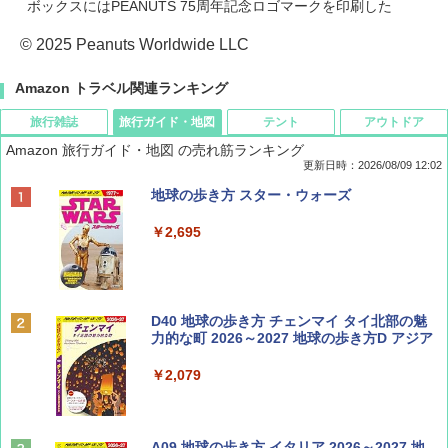
ボックスにはPEANUTS 75周年記念ロゴマークを印刷した
© 2025 Peanuts Worldwide LLC
Amazon トラベル関連ランキング
旅行雑誌
旅行ガイド・地図
テント
アウトドア
Amazon 旅行ガイド・地図 の売れ筋ランキング
更新日時：2026/08/09 12:02
BE-PAL(ビ-パル) 2026年 9 月号【特別付録:
地球の歩き方 スター・ウォーズ
SOTO ミニマル"旅"財布 ランダム2種】
￥2,695
￥1,500
ディズニーファン ２０２６年 ９月号 [雑
D40 地球の歩き方 チェンマイ タイ北部の魅
誌] (ＤＩＳＮＥＹ ＦＡＮ)
力的な町 2026～2027 地球の歩き方D アジア
￥713
￥2,079
山と溪谷 2026年8月号「南アルプス大全」
A09 地球の歩き方 イタリア 2026～2027 地