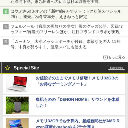
た渋滞予測。東九州道への迂回は料金調整を実施
はやぶさ50％オフの「新幹線eチケット（トクだ値スペシャル
28）」発売。秋冬乗車分、えきねっと限定
フェルメール《真珠の耳飾りの少女》展のグッズ公開。図録/ミ
ッフィー/葬送のフリーレンほか、注目ブランドコラボが実現
「ムーミン」大小メッシュポーチが付録、素敵なあの人 11月
号。中身が見やすく、温泉スパにも使える
もっと見る
Special Site
お値段そのままでメモリ倍増！メモリ32GBの
「お得なゲーミングノート」
鳥肌ものの「DENON HOME」サウンドを体感
した！
メモリ32GBでも予算内。産経新聞社がAMD R
yzen搭載dynabookを2千台導入