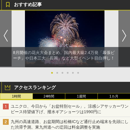
おすすめ記事
8月開催の花火大会まとめ。国内最大級2.4万発「幕張ビ
ーチ」や日本三大「長岡」など大型イベント目白押し！
●
●
●
●
●
●
アクセスランキング
1時間
24時間
1週間
1カ月
ユニクロ、今日から「お盆特別セール」。涼感シアサッカーワン
ピース待望値下げ、撥水ギアショーツは1990円に
九州の高速道路、お盆期間は松橋ICなど通行止め端末を先頭にし
た渋滞予測。東九州道への迂回は料金調整を実施