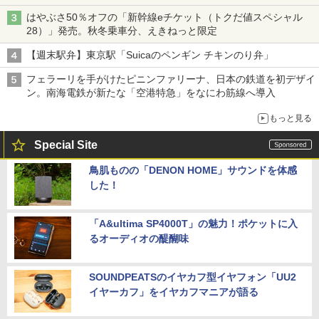
はやぶさ50％オフの「新幹線eチケット（トクだ値スペシャル
28）」発売。秋冬乗車分、えきねっと限定
【週末駅弁】東京駅「Suicaのペンギン チキンのり弁」
フェラーリを手がけたピニンファリーナ、日本の鉄道を初デザイ
ン。南海電鉄が新たな「空港特急」をなにわ筋線へ導入
もっと見る
Special Site
鳥肌ものの「DENON HOME」サウンドを体感
した！
「A&ultima SP4000T」の魅力！ポケットに入
るオーディオの醍醐味
SOUNDPEATSのイヤカフ型イヤフォン「UU2
イヤーカフ」をイヤカフマニアが語る