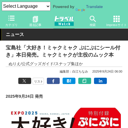
Powered by
Translate
トラベル Watch
イベント
国際博覧会
2025年大阪・関西万博
カテゴリ
過去記事
検索
Impressサイト
ニュース
宝島社「大好き！ミャクミャク ぷにぷにシール付
き」本日発売。ミャクミャクが主役のムック本
ぬりえ/公式グッズガイド/スナップ集ほか
編集部：白江ちなみ
2025年9月24日 06:00
リスト
2025年9月24日 発売