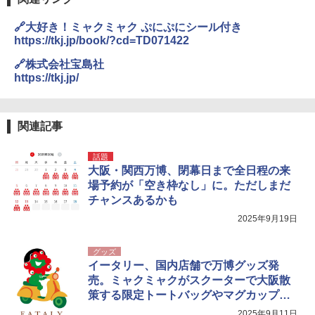
🔗大好き！ミャクミャク ぷにぷにシール付き
https://tkj.jp/book/?cd=TD071422
🔗株式会社宝島社
https://tkj.jp/
関連記事
話題
大阪・関西万博、閉幕日まで全日程の来
場予約が「空き枠なし」に。ただしまだ
チャンスあるかも
2025年9月19日
グッズ
イータリー、国内店舗で万博グッズ発
売。ミャクミャクがスクーターで大阪散
策する限定トートバッグやマグカップな
ど
2025年9月11日