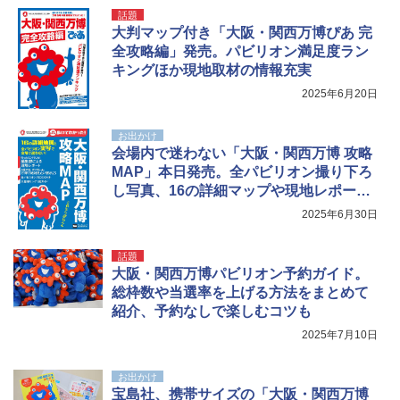
話題
大判マップ付き「大阪・関西万博ぴあ 完
全攻略編」発売。パビリオン満足度ラン
キングほか現地取材の情報充実
2025年6月20日
お出かけ
会場内で迷わない「大阪・関西万博 攻略
MAP」本日発売。全パビリオン撮り下ろ
し写真、16の詳細マップや現地レポート
も
2025年6月30日
話題
大阪・関西万博パビリオン予約ガイド。
総枠数や当選率を上げる方法をまとめて
紹介、予約なしで楽しむコツも
2025年7月10日
お出かけ
宝島社、携帯サイズの「大阪・関西万博