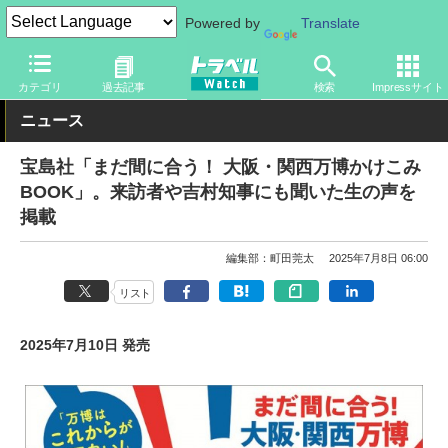
Powered by
Translate
トラベル Watch
旅の情報
書籍・Web
ガイドブック
カテゴリ
過去記事
検索
Impressサイト
ニュース
宝島社「まだ間に合う！ 大阪・関西万博かけこみ
BOOK」。来訪者や吉村知事にも聞いた生の声を
掲載
編集部：町田莞太
2025年7月8日 06:00
リスト
2025年7月10日 発売