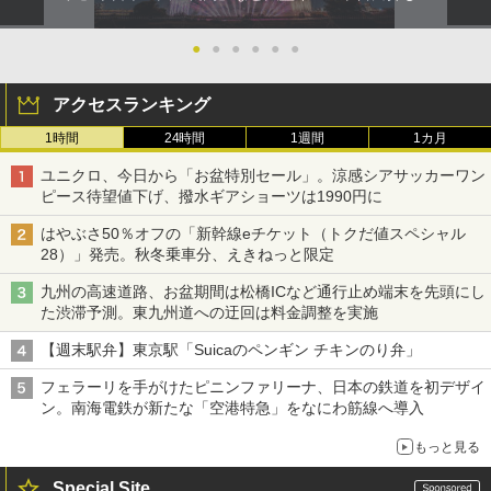
●
●
●
●
●
●
アクセスランキング
1時間
24時間
1週間
1カ月
ユニクロ、今日から「お盆特別セール」。涼感シアサッカーワン
ピース待望値下げ、撥水ギアショーツは1990円に
はやぶさ50％オフの「新幹線eチケット（トクだ値スペシャル
28）」発売。秋冬乗車分、えきねっと限定
九州の高速道路、お盆期間は松橋ICなど通行止め端末を先頭にし
た渋滞予測。東九州道への迂回は料金調整を実施
【週末駅弁】東京駅「Suicaのペンギン チキンのり弁」
フェラーリを手がけたピニンファリーナ、日本の鉄道を初デザイ
ン。南海電鉄が新たな「空港特急」をなにわ筋線へ導入
もっと見る
Special Site