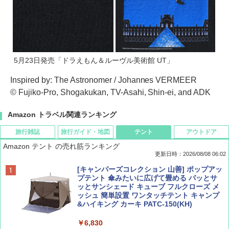
5月23日発売「ドラえもん＆ルーヴル美術館 UT」
Inspired by: The Astronomer / Johannes VERMEER
© Fujiko-Pro, Shogakukan, TV-Asahi, Shin-ei, and ADK
Amazon トラベル関連ランキング
旅行雑誌
旅行ガイド・地図
テント
アウトドア
Amazon テント の売れ筋ランキング
更新日時：2026/08/08 06:02
BE-PAL(ビ-パル) 2026年 9 月号【特別付録:
D40 地球の歩き方 チェンマイ タイ北部の魅
[キャンパーズコレクション 山善] ポップアッ
SOTO ミニマル"旅"財布 ランダム2種】
力的な町 2026～2027 地球の歩き方D アジア
プテント 傘みたいに広げて畳める パッとサ
ッとサンシェード キューブ フルクローズ メ
ッシュ 簡単設置 ワンタッチテント キャンプ
￥1,500
￥2,079
&ハイキング カーキ PATC-150(KH)
￥6,830