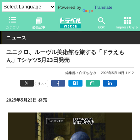
Powered by
Translate
トラベル Watch
旅のアイテム
旅行グッズ
衣類
カテゴリ
過去記事
検索
Impressサイト
ニュース
ユニクロ、ルーヴル美術館を旅する「ドラえも
ん」Tシャツ5月23日発売
編集部：白江ちなみ
2025年5月14日 11:12
リスト
2025年5月23日 発売