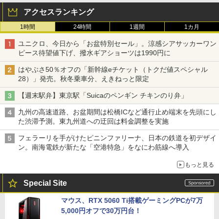
アクセスランキング
1時間
24時間
1週間
1カ月
ユニクロ、今日から「お盆特別セール」。涼感シアサッカーワン
ピース待望値下げ、撥水ギアショーツは1990円に
はやぶさ50％オフの「新幹線eチケット（トクだ値スペシャル
28）」発売。秋冬乗車分、えきねっと限定
【週末駅弁】東京駅「Suicaのペンギン チキンのり弁」
九州の高速道路、お盆期間は松橋ICなど通行止め端末を先頭にし
た渋滞予測。東九州道への迂回は料金調整を実施
フェラーリを手がけたピニンファリーナ、日本の鉄道を初デザイ
ン。南海電鉄が新たな「空港特急」をなにわ筋線へ導入
もっと見る
Special Site
マウス、RTX 5060 Ti搭載ゲーミングPCが7万
5,000円オフで30万円台！