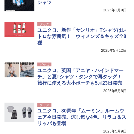
シャツ
着替えテント トイレテント 透けない【換気
通気窓付き】収納袋付き UVカット 防水 防災
2025年1月9日
コンパクト iimono117 (ブルー)
￥3,080
グッズ
ユニクロ、新作「サンリオ」Tシャツはレ
トロな雰囲気！ ウィメンズ＆キッズ全8
種
2025年5月12日
グッズ
ユニクロ、英国「アニヤ・ハインドマー
チ」と夏Tシャツ・タンクで再タッグ！
旅行に使える大小ポーチも5月23日発売
2025年5月8日
グッズ
ユニクロ、80周年「ムーミン」ルームウ
ェア今日発売。涼し気な4色、リラコ＆ス
リッパも登場
2025年5月9日