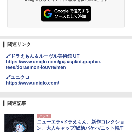
レーム ドーム型 テント
￥14,800
DEWEL パラソル 大型 ビーチ アウトドアパ
ラソル ガーデン サイトシート付 折りたたみ
防水 UVカット 4段階高さ調整 軽量 収納袋付
き
関連リンク
￥6,459
🔗ドラえもん＆ルーヴル美術館 UT
https://www.uniqlo.com/jp/ja/spl/ut-graphic-
tees/doraemon-louvre/men
熊撃退スプレー 熊よけスプレー 熊スプレー
【日本企業販売】超強力クマ対策スプレー 30
🔗ユニクロ
0ml（連続噴射30秒）110ml（連続噴射15
https://www.uniqlo.com/
秒）射程5～10m 安全ロック搭載 携帯収納袋
付き ヒグマ・イノシシ対策 自治体・教育機
関の購入実績 登山・キャンプ・アウトドア・
防災用品 長期保存可能 緊急時用 日本国内発
関連記事
送
グッズ
￥3,680
ニューエラ×ドラえもん、新作コレクショ
ン。大人キャップ/総柄バケハ/ニット帽/T