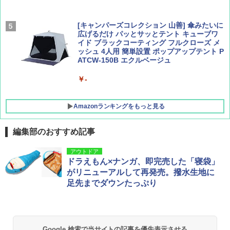
￥2,277
[キャンパーズコレクション 山善] 傘みたいに
広げるだけ パッとサッとテント キューブワ
イド ブラックコーティング フルクローズ メ
ッシュ 4人用 簡単設置 ポップアップテント P
ATCW-150B エクルベージュ
￥-
Amazonランキングをもっと見る
編集部のおすすめ記事
GRANDOOR ステンレス保冷剤 2個セット 2
アウトドア
026リニューアル 急速冷凍 空間倍増 衛生的
ドラえもん×ナンガ、即完売した「寝袋」
コンパクト 保冷力長持ち
がリニューアルして再発売。撥水生地に
足先までダウンたっぷり
￥2,980
BUNDOK(バンドック)ソロ ドーム 1 EX BDK
-08EX カーキ ソロキャンプ ポリエステル フ
Google 検索で当サイトの記事を優先表示させる