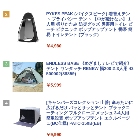
ディズニーファン ２０２６年 ９月号 [雑
地球の歩き方 スター・ウォーズ
誌] (ＤＩＳＮＥＹ ＦＡＮ)
PYKES PEAK (パイクスピーク) 着替えテン
￥2,695
ト プライバシー テント 【中が透けない】 1
￥713
人用 折りたたみ 防災グッズ 災害用トイレ ビ
ーチ ピクニック ポップアップテント 携帯 簡
易 トイレテント (ブラック)
山と溪谷 2026年8月号「南アルプス大全」
僕が見た未来【完全版】
￥4,980
￥1,540
￥0
ENDLESS BASE 《めざましテレビで紹介》
テント ワンタッチ RENEW 幅200 2-3人用 43
500002(88859)
Coyote No.89 特集 星野道夫 夢見る旅
A09 地球の歩き方 イタリア 2026～2027 地
球の歩き方A ヨーロッパ
￥5,999
￥1,540
￥2,479
[キャンパーズコレクション 山善] 傘みたいに
広げるだけ パッとサッとテント ブラックコ
ーティング フルクローズ メッシュ 3-4人用
簡単設置 ポップアップテント エクルベージ
AIRLINE（エアライン）2026年9月号【特
A26 地球の歩き方 チェコ ポーランド スロヴ
ュ(BC仕様) PATC-150B(EB)
集】ボーイング110周年を祝して！
ァキア 2026～2027 地球の歩き方A ヨーロッ
パ
￥9,990
￥1,760