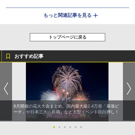
もっと関連記事を見る
トップページに戻る
おすすめ記事
8月開催の花火大会まとめ。国内最大級2.4万発「幕張ビ
ーチ」や日本三大「長岡」など大型イベント目白押し！
●
●
●
●
●
●