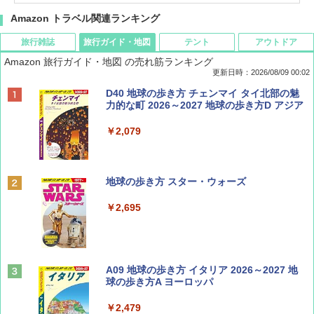
Amazon トラベル関連ランキング
旅行雑誌
旅行ガイド・地図
テント
アウトドア
Amazon 旅行ガイド・地図 の売れ筋ランキング
更新日時：2026/08/09 00:02
BE-PAL(ビ-パル) 2026年 9 月号【特別付録:
D40 地球の歩き方 チェンマイ タイ北部の魅
SOTO ミニマル"旅"財布 ランダム2種】
力的な町 2026～2027 地球の歩き方D アジア
￥1,500
￥2,079
ディズニーファン ２０２６年 ９月号 [雑
地球の歩き方 スター・ウォーズ
誌] (ＤＩＳＮＥＹ ＦＡＮ)
￥2,695
￥713
山と溪谷 2026年8月号「南アルプス大全」
A09 地球の歩き方 イタリア 2026～2027 地
球の歩き方A ヨーロッパ
￥1,540
￥2,479