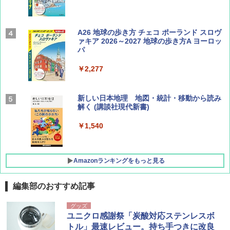
Coyote No.89 特集 星野道夫 夢見る旅
A26 地球の歩き方 チェコ ポーランド スロヴ
ァキア 2026～2027 地球の歩き方A ヨーロッ
パ
￥1,540
￥2,277
AIRLINE（エアライン）2026年9月号【特
新しい日本地理 地図・統計・移動から読み
集】ボーイング110周年を祝して！
解く (講談社現代新書)
￥1,760
￥1,540
Amazonランキングをもっと見る
編集部のおすすめ記事
[キャンパーズコレクション 山善] ポップアッ
DEWEL パラソル 大型 ビーチ アウトドアパ
グッズ
プテント 傘みたいに広げて畳める パッとサ
ラソル ガーデン サイトシート付 折りたたみ
ユニクロ感謝祭「炭酸対応ステンレスボ
ッとサンシェード キューブ フルクローズ メ
防水 UVカット 4段階高さ調整 軽量 収納袋付
トル」最速レビュー。持ち手つきに改良
ッシュ 簡単設置 ワンタッチテント キャンプ
き