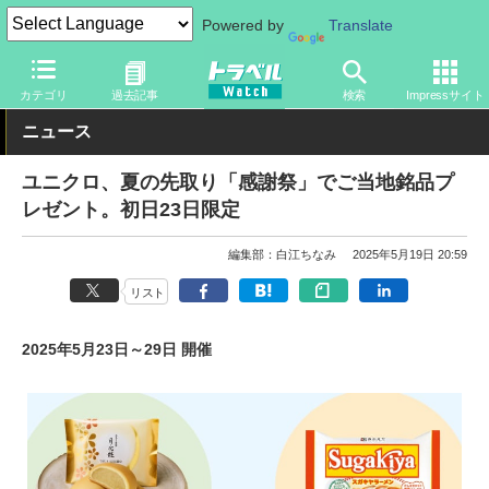
Powered by
Translate
トラベル Watch
旅のアイテム
旅行グッズ
衣類
カテゴリ
過去記事
検索
Impressサイト
ニュース
ユニクロ、夏の先取り「感謝祭」でご当地銘品プ
レゼント。初日23日限定
編集部：白江ちなみ
2025年5月19日 20:59
リスト
2025年5月23日～29日 開催