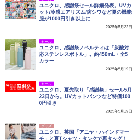
簡単設置 ポップアップテント エクルベージ
USB充電式 高精度 超長距離照射 長時間使用
ユニクロ、感謝祭セール詳細発表。UVカ
ュ(BC仕様) PATC-150B(EB)
可能 安全ロック付き 高安全性 金属製耐久 コ
ンパクト多機能設計 持ち運び便利 アウトド
ット/冷感エアリズム/防シワなど夏の機能
ア/オフィス/教育現場/展示会用 緑
￥9,990
服が1000円引き以上に
2025年5月22日
￥1,180
[キャンパーズコレクション 山善] 傘みたいに
広げるだけ パッとサッとテント キューブワ
セール
イド ブラックコーティング フルクローズ メ
電動エアーポンプ SUP用 20PSI 電動ポンプ
ユニクロ、感謝祭ノベルティは「炭酸対
ッシュ 4人用 簡単設置 ポップアップテント P
ゴムボート 空気入れ 空気抜き 自動停止 過熱
応ステンレスボトル」。約450mL・全5
ATCW-150B エクルベージュ
保護 日光可読lcd 7種類ノズル付き
カラー
￥-
￥7,884
2025年5月19日
セール
ユニクロ、夏先取り「感謝祭」セール5月
23日から。UVカットパンツなど特価100
0円引き
2025年5月19日
グッズ
ユニクロ、英国「アニヤ・ハインドマー
チ」と夏Tシャツ・タンクで再タッグ！