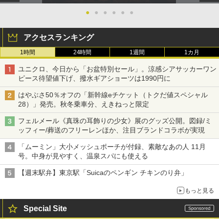
●
●
●
●
●
●
アクセスランキング
1時間
24時間
1週間
1カ月
ユニクロ、今日から「お盆特別セール」。涼感シアサッカーワン
ピース待望値下げ、撥水ギアショーツは1990円に
はやぶさ50％オフの「新幹線eチケット（トクだ値スペシャル
28）」発売。秋冬乗車分、えきねっと限定
フェルメール《真珠の耳飾りの少女》展のグッズ公開。図録/ミ
ッフィー/葬送のフリーレンほか、注目ブランドコラボが実現
「ムーミン」大小メッシュポーチが付録、素敵なあの人 11月
号。中身が見やすく、温泉スパにも使える
【週末駅弁】東京駅「Suicaのペンギン チキンのり弁」
もっと見る
Special Site