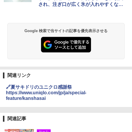
され、注ぎ口が広く氷が入れやすくなっ
&ハイキング カーキ PATC-150(KH)
た！
￥6,459
￥6,830
熊撃退スプレー 熊よけスプレー 熊スプレー
Google 検索で当サイトの記事を優先表示させる
PYKES PEAK (パイクスピーク) 着替えテン
【日本企業販売】超強力クマ対策スプレー 30
ト プライバシー テント 【中が透けない】 1
0ml（連続噴射30秒）110ml（連続噴射15
人用 折りたたみ 防災グッズ 災害用トイレ ビ
秒）射程5～10m 安全ロック搭載 携帯収納袋
ーチ ピクニック ポップアップテント 携帯 簡
付き ヒグマ・イノシシ対策 自治体・教育機
易 トイレテント (ブラック)
関の購入実績 登山・キャンプ・アウトドア・
防災用品 長期保存可能 緊急時用 日本国内発
送
￥4,980
￥3,680
関連リンク
ENDLESS BASE 《めざましテレビで紹介》
テント ワンタッチ RENEW 幅200 2-3人用 43
🔗夏サキドリのユニクロ感謝祭
500002(89232)
GRANDOOR ステンレス保冷剤 2個セット 2
https://www.uniqlo.com/jp/ja/special-
026リニューアル 急速冷凍 空間倍増 衛生的
feature/kanshasai
コンパクト 保冷力長持ち
￥5,999
￥2,980
[キャンパーズコレクション 山善] 傘みたいに
関連記事
広げるだけ パッとサッとテント ブラックコ
ーティング フルクローズ メッシュ 3-4人用
ポインターライト 強力 小型 緑色/赤色/青紫色
セール