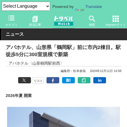
Powered by
Translate
トラベル Watch
地域
国内旅行
山形
カテゴリ
過去記事
検索
Impressサイト
ニュース
アパホテル、山形県「鶴岡駅」前に市内2棟目。駅
徒歩5分に300室規模で新築
アパホテル〈山形鶴岡駅前西〉
編集部：松本俊哉
2024年12月11日 14:58
リスト
2026年夏 開業