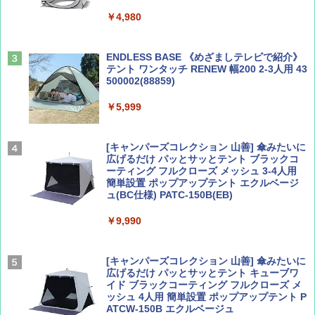
山と溪谷 2026年8月号「南アルプス大全」
A09 地球の歩き方 イタリア 2026～2027 地
￥4,980
球の歩き方A ヨーロッパ
￥1,540
￥2,479
ENDLESS BASE 《めざましテレビで紹介》
テント ワンタッチ RENEW 幅200 2-3人用 43
500002(88859)
Coyote No.89 特集 星野道夫 夢見る旅
地球の歩き方 スター・ウォーズ
￥5,999
￥1,540
￥2,695
[キャンパーズコレクション 山善] 傘みたいに
広げるだけ パッとサッとテント ブラックコ
ーティング フルクローズ メッシュ 3-4人用
簡単設置 ポップアップテント エクルベージ
AIRLINE（エアライン）2026年9月号【特
A26 地球の歩き方 チェコ ポーランド スロヴ
ュ(BC仕様) PATC-150B(EB)
集】ボーイング110周年を祝して！
ァキア 2026～2027 地球の歩き方A ヨーロッ
パ
￥9,990
￥1,760
￥2,277
[キャンパーズコレクション 山善] 傘みたいに
広げるだけ パッとサッとテント キューブワ
イド ブラックコーティング フルクローズ メ
ッシュ 4人用 簡単設置 ポップアップテント P
ATCW-150B エクルベージュ