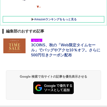
￥-
Amazonランキングをもっと見る
編集部のおすすめ記事
DEWEL パラソル 大型 ビーチ アウトドアパ
セール
ラソル ガーデン サイトシート付 折りたたみ
3COINS、秋の「Web限定タイムセー
防水 UVカット 4段階高さ調整 軽量 収納袋付
ル」でバッグやアクセ10％オフ。さらに
き
500円引きクーポン配布
￥6,459
GRANDOOR ステンレス保冷剤 2個セット 2
Google 検索で当サイトの記事を優先表示させる
026リニューアル 急速冷凍 空間倍増 衛生的
コンパクト 保冷力長持ち
￥2,980
熊撃退スプレー 熊よけスプレー 熊スプレー