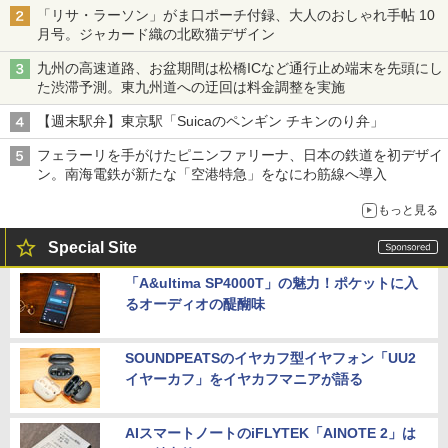
「リサ・ラーソン」がま口ポーチ付録、大人のおしゃれ手帖 10
月号。ジャカード織の北欧猫デザイン
九州の高速道路、お盆期間は松橋ICなど通行止め端末を先頭にし
た渋滞予測。東九州道への迂回は料金調整を実施
【週末駅弁】東京駅「Suicaのペンギン チキンのり弁」
フェラーリを手がけたピニンファリーナ、日本の鉄道を初デザイ
ン。南海電鉄が新たな「空港特急」をなにわ筋線へ導入
もっと見る
Special Site
「A&ultima SP4000T」の魅力！ポケットに入
るオーディオの醍醐味
SOUNDPEATSのイヤカフ型イヤフォン「UU2
イヤーカフ」をイヤカフマニアが語る
AIスマートノートのiFLYTEK「AINOTE 2」は