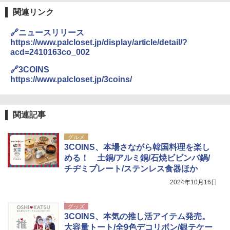
【日本企業販売】超強力クマ対策スプレー 30
0ml（連続噴射30秒）110ml（連続噴射15
関連リンク
秒）射程5～10m 安全ロック搭載 携帯収納袋
付き ヒグマ・イノシシ対策 自治体・教育機
🔗ニュースリリース
関の購入実績 登山・キャンプ・アウトドア・
https://www.palcloset.jp/display/article/detail/?
防災用品 長期保存可能 緊急時用 日本国内発
acd=2410163co_002
送
🔗3COINS
￥3,680
https://www.palcloset.jp/3coins/
BUNDOK(バンドック)ソロ ドーム 1 EX BDK
-08EX カーキ ソロキャンプ ポリエステル フ
関連記事
レーム ドーム型 テント
グルメ
￥14,800
3COINS、本場さながら韓国料理を楽し
める！ 土鍋/アルミ鍋/石焼ビビンバ鍋/
チヂミプレート/ステンレス食器ほか
着替えテント トイレテント 透けない【換気
通気窓付き】収納袋付き UVカット 防水 防災
2024年10月16日
コンパクト iimono117 (ブルー)
￥3,080
グッズ
3COINS、本気の推し活アイテム発売。
大容量トート/全9色デコリボン/銀テケー