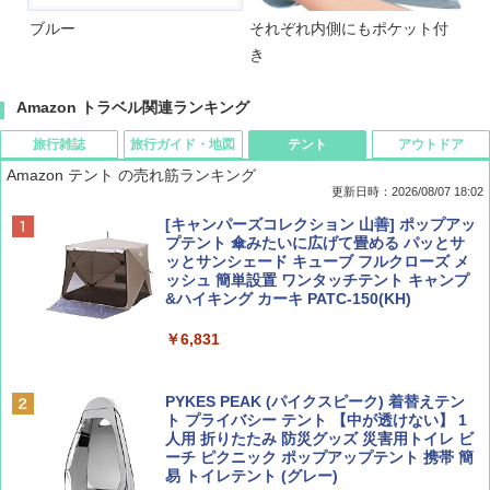
ブルー
それぞれ内側にもポケット付
き
Amazon トラベル関連ランキング
旅行雑誌
旅行ガイド・地図
テント
アウトドア
Amazon テント の売れ筋ランキング
更新日時：2026/08/07 18:02
ディズニーファン ２０２６年 ９月号 [雑
僕が見た未来【完全版】
[キャンパーズコレクション 山善] ポップアッ
誌] (ＤＩＳＮＥＹ ＦＡＮ)
プテント 傘みたいに広げて畳める パッとサ
ッとサンシェード キューブ フルクローズ メ
￥0
ッシュ 簡単設置 ワンタッチテント キャンプ
￥713
&ハイキング カーキ PATC-150(KH)
￥6,831
BE-PAL(ビ-パル) 2026年 9 月号【特別付録:
D40 地球の歩き方 チェンマイ タイ北部の魅
SOTO ミニマル"旅"財布 ランダム2種】
力的な町 2026～2027 地球の歩き方D アジア
PYKES PEAK (パイクスピーク) 着替えテン
ト プライバシー テント 【中が透けない】 1
￥1,500
￥2,079
人用 折りたたみ 防災グッズ 災害用トイレ ビ
ーチ ピクニック ポップアップテント 携帯 簡
易 トイレテント (グレー)