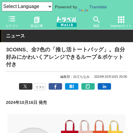
Powered by
Translate
トラベル Watch
旅のアイテム
旅行グッズ
バッグ
カテゴリ
過去記事
検索
Impressサイト
ニュース
3COINS、全7色の「推し活トートバッグ」。自分
好みにかわいくアレンジできるループ＆ポケット
付き
編集部：白江ちなみ
2024年10月16日 20:00
リスト
2024年10月16日 発売