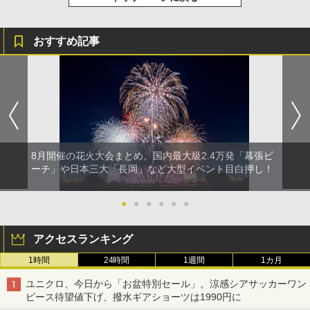
おすすめ記事
8月開催の花火大会まとめ。国内最大級2.4万発「幕張ビ
ーチ」や日本三大「長岡」など大型イベント目白押し！
●
●
●
●
●
●
アクセスランキング
1時間
24時間
1週間
1カ月
ユニクロ、今日から「お盆特別セール」。涼感シアサッカーワン
ピース待望値下げ、撥水ギアショーツは1990円に