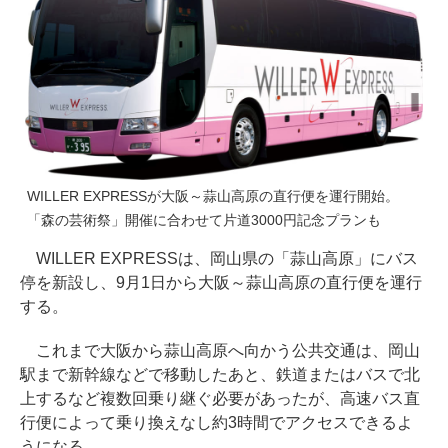
WILLER EXPRESSが大阪～蒜山高原の直行便を運行開始。
「森の芸術祭」開催に合わせて片道3000円記念プランも
WILLER EXPRESSは、岡山県の「蒜山高原」にバス
停を新設し、9月1日から大阪～蒜山高原の直行便を運行
する。
これまで大阪から蒜山高原へ向かう公共交通は、岡山
駅まで新幹線などで移動したあと、鉄道またはバスで北
上するなど複数回乗り継ぐ必要があったが、高速バス直
行便によって乗り換えなし約3時間でアクセスできるよ
うになる。