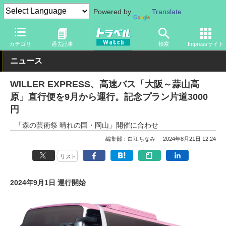
Powered by
Translate
トラベル Watch
旅の方法
バス旅
高速バス
カテゴリ
過去記事
検索
Impressサイト
ニュース
WILLER EXPRESS、高速バス「大阪～蒜山高
原」直行便を9月から運行。記念プラン片道3000
円
「森の芸術祭 晴れの国・岡山」開催に合わせ
編集部：白江ちなみ
2024年8月21日 12:24
リスト
2024年9月1日 運行開始