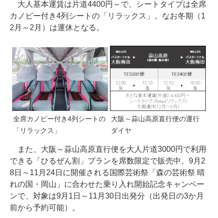
大人基本運賃は片道4400円～で、シートタイプは全席
カノピー付き4列シートの「リラックス」。なお冬期（1
2月～2月）は運休となる。
全席カノピー付き4列シートの
大阪～蒜山高原直行便の運行
「リラックス」
ダイヤ
また、大阪～蒜山高原直行便を大人片道3000円で利用
できる「ひるぜん割」プランを席数限定で販売中。9月2
8日～11月24日に開催される国際芸術祭「森の芸術祭 晴
れの国・岡山」に合わせた乗り入れ開始記念キャンペー
ンで、対象は9月1日～11月30日出発分（出発日の3か月
前から予約可能）。