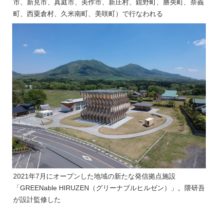
市、新見市、真庭市、美作市、新庄村、鏡野町、勝央町、奈義
町、西粟倉村、久米南町、美咲町）で行なわれる
2021年7月にオープンした地域の新たな発信拠点施設
「GREENable HIRUZEN（グリーナブルヒルゼン）」。隈研吾
が設計監修した