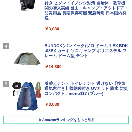
テント ワンタッチ RENEW 幅200 2-3人用 43
付き ヒグマ・イノシシ対策 自治体・教育機
500002(88859)
関の購入実績 登山・キャンプ・アウトドア・
防災用品 長期保存可能 緊急時用 日本国内発
Coyote No.89 特集 星野道夫 夢見る旅
地球の歩き方 スター・ウォーズ
送
￥5,999
￥1,540
￥2,695
￥3,680
[キャンパーズコレクション 山善] 傘みたいに
広げるだけ パッとサッとテント ブラックコ
ーティング フルクローズ メッシュ 3-4人用
BUNDOK(バンドック)ソロ ドーム 1 EX BDK
簡単設置 ポップアップテント エクルベージ
-08EX カーキ ソロキャンプ ポリエステル フ
AIRLINE（エアライン）2026年9月号【特
A26 地球の歩き方 チェコ ポーランド スロヴ
ュ(BC仕様) PATC-150B(EB)
レーム ドーム型 テント
集】ボーイング110周年を祝して！
ァキア 2026～2027 地球の歩き方A ヨーロッ
パ
￥9,990
￥14,800
￥1,760
￥2,277
[キャンパーズコレクション 山善] 傘みたいに
着替えテント トイレテント 透けない【換気
広げるだけ パッとサッとテント キューブワ
通気窓付き】収納袋付き UVカット 防水 防災
イド ブラックコーティング フルクローズ メ
コンパクト iimono117 (ブルー)
ッシュ 4人用 簡単設置 ポップアップテント P
ATCW-150B エクルベージュ
￥3,080
￥-
Amazonランキングをもっと見る