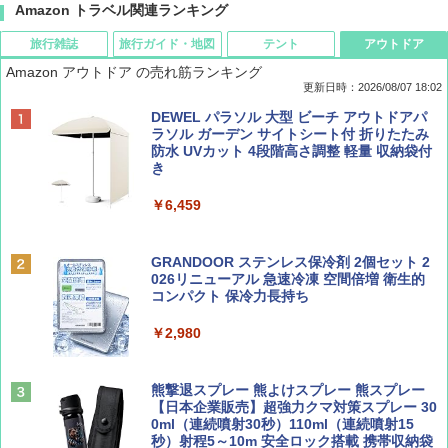
Amazon トラベル関連ランキング
旅行雑誌
旅行ガイド・地図
テント
アウトドア
Amazon アウトドア の売れ筋ランキング
更新日時：2026/08/07 18:02
ディズニーファン ２０２６年 ９月号 [雑
僕が見た未来【完全版】
[キャンパーズコレクション 山善] ポップアッ
DEWEL パラソル 大型 ビーチ アウトドアパ
誌] (ＤＩＳＮＥＹ ＦＡＮ)
プテント 傘みたいに広げて畳める パッとサ
ラソル ガーデン サイトシート付 折りたたみ
ッとサンシェード キューブ フルクローズ メ
防水 UVカット 4段階高さ調整 軽量 収納袋付
￥0
ッシュ 簡単設置 ワンタッチテント キャンプ
き
￥713
&ハイキング カーキ PATC-150(KH)
￥6,459
￥6,831
BE-PAL(ビ-パル) 2026年 9 月号【特別付録:
D40 地球の歩き方 チェンマイ タイ北部の魅
SOTO ミニマル"旅"財布 ランダム2種】
力的な町 2026～2027 地球の歩き方D アジア
GRANDOOR ステンレス保冷剤 2個セット 2
PYKES PEAK (パイクスピーク) 着替えテン
026リニューアル 急速冷凍 空間倍増 衛生的
ト プライバシー テント 【中が透けない】 1
コンパクト 保冷力長持ち
￥1,500
￥2,079
人用 折りたたみ 防災グッズ 災害用トイレ ビ
ーチ ピクニック ポップアップテント 携帯 簡
￥2,980
易 トイレテント (グレー)
山と溪谷 2026年8月号「南アルプス大全」
A09 地球の歩き方 イタリア 2026～2027 地
￥4,980
球の歩き方A ヨーロッパ
熊撃退スプレー 熊よけスプレー 熊スプレー
￥1,540
【日本企業販売】超強力クマ対策スプレー 30
￥2,479
0ml（連続噴射30秒）110ml（連続噴射15
ENDLESS BASE 《めざましテレビで紹介》
秒）射程5～10m 安全ロック搭載 携帯収納袋