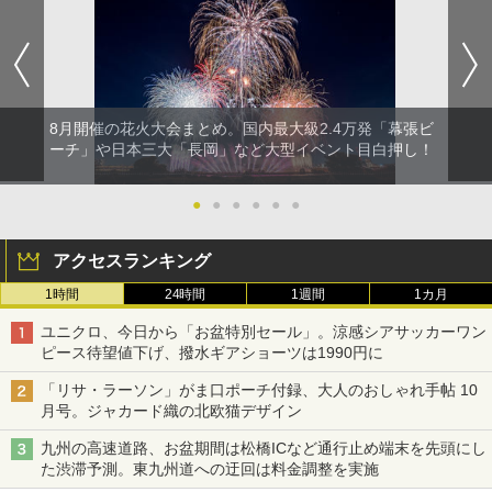
8月開催の花火大会まとめ。国内最大級2.4万発「幕張ビ
ーチ」や日本三大「長岡」など大型イベント目白押し！
●
●
●
●
●
●
アクセスランキング
1時間
24時間
1週間
1カ月
ユニクロ、今日から「お盆特別セール」。涼感シアサッカーワン
ピース待望値下げ、撥水ギアショーツは1990円に
「リサ・ラーソン」がま口ポーチ付録、大人のおしゃれ手帖 10
月号。ジャカード織の北欧猫デザイン
九州の高速道路、お盆期間は松橋ICなど通行止め端末を先頭にし
た渋滞予測。東九州道への迂回は料金調整を実施