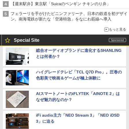
【週末駅弁】東京駅「Suicaのペンギン チキンのり弁」
フェラーリを手がけたピニンファリーナ、日本の鉄道を初デザイ
ン。南海電鉄が新たな「空港特急」をなにわ筋線へ導入
もっと見る
Special Site
総合オーディオブランドに進化するSHANLING
とは何者か？
ハイグレードテレビ「TCL Q7D Pro」。圧巻の
色彩美で映画＆ゲームが極上体験に
AIスマートノートのiFLYTEK「AINOTE 2」は
なぜ魅力的なのか？
iFi audio主力「NEO Stream 3」「NEO iDSD
3」に迫る