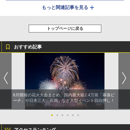
もっと関連記事を見る
トップページに戻る
おすすめ記事
8月開催の花火大会まとめ。国内最大級2.4万発「幕張ビ
ーチ」や日本三大「長岡」など大型イベント目白押し！
●
●
●
●
●
●
アクセスランキング