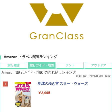
Amazon トラベル関連ランキング
旅行雑誌
旅行ガイド・地図
テント
アウトドア
Amazon 旅行ガイド・地図 の売れ筋ランキング
更新日時：2026/08/09 06:02
BE-PAL(ビ-パル) 2026年 9 月号【特別付録:
地球の歩き方 スター・ウォーズ
SOTO ミニマル"旅"財布 ランダム2種】
￥2,695
￥1,500