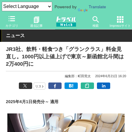
Powered by
Translate
トラベル Watch
旅の方法
鉄旅
電車
カテゴリ
過去記事
検索
Impressサイト
ニュース
JR3社、飲料・軽食つき「グランクラス」料金見
直し。1000円以上値上げで東京～新函館北斗間は
2万400円に
編集部：町田莞太
2024年6月21日 16:20
リスト
2025年4月1日発売分～ 適用