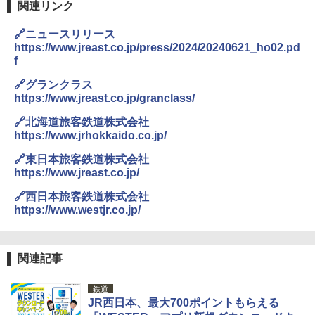
￥3,680
関連リンク
ENDLESS BASE 《めざましテレビで紹介》
テント ワンタッチ RENEW 幅200 2-3人用 43
🔗ニュースリリース
500002(88859)
GRANDOOR ステンレス保冷剤 2個セット 2
https://www.jreast.co.jp/press/2024/20240621_ho02.pd
026リニューアル 急速冷凍 空間倍増 衛生的
f
コンパクト 保冷力長持ち
￥5,999
🔗グランクラス
￥2,980
https://www.jreast.co.jp/granclass/
[キャンパーズコレクション 山善] 傘みたいに
広げるだけ パッとサッとテント ブラックコ
🔗北海道旅客鉄道株式会社
ーティング フルクローズ メッシュ 3-4人用
ポインターライト 強力 小型 緑色/赤色/青紫色
https://www.jrhokkaido.co.jp/
簡単設置 ポップアップテント エクルベージ
USB充電式 高精度 超長距離照射 長時間使用
ュ(BC仕様) PATC-150B(EB)
可能 安全ロック付き 高安全性 金属製耐久 コ
🔗東日本旅客鉄道株式会社
ンパクト多機能設計 持ち運び便利 アウトド
https://www.jreast.co.jp/
ア/オフィス/教育現場/展示会用 緑
￥9,990
🔗西日本旅客鉄道株式会社
￥1,180
https://www.westjr.co.jp/
[キャンパーズコレクション 山善] 傘みたいに
広げるだけ パッとサッとテント キューブワ
イド ブラックコーティング フルクローズ メ
電動エアーポンプ SUP用 20PSI 電動ポンプ
ッシュ 4人用 簡単設置 ポップアップテント P
ゴムボート 空気入れ 空気抜き 自動停止 過熱
関連記事
ATCW-150B エクルベージュ
保護 日光可読lcd 7種類ノズル付き
鉄道
￥-
￥7,884
JR西日本、最大700ポイントもらえる