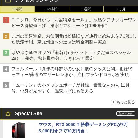
1時間
24時間
1週間
1カ月
ユニクロ、今日から「お盆特別セール」。涼感シアサッカーワン
ピース待望値下げ、撥水ギアショーツは1990円に
九州の高速道路、お盆期間は松橋ICなど通行止め端末を先頭にし
た渋滞予測。東九州道への迂回は料金調整を実施
はやぶさ50％オフの「新幹線eチケット（トクだ値スペシャル
28）」発売。秋冬乗車分、えきねっと限定
フェルメール《真珠の耳飾りの少女》展のグッズ公開。図録/ミ
ッフィー/葬送のフリーレンほか、注目ブランドコラボが実現
「ムーミン」大小メッシュポーチが付録、素敵なあの人 11月
号。中身が見やすく、温泉スパにも使える
もっと見る
Special Site
マウス、RTX 5060 Ti搭載ゲーミングPCが7万
5,000円オフで30万円台！