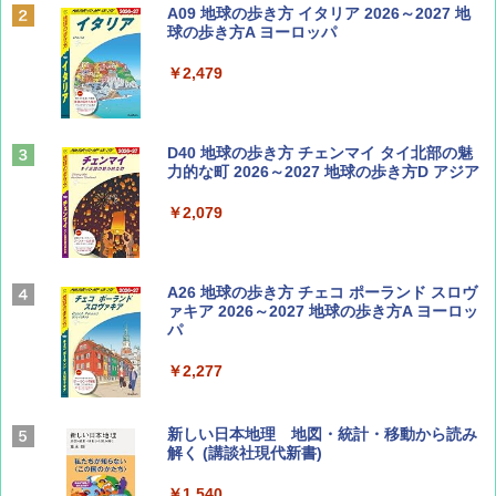
ディズニーファン ２０２６年 ９月号 [雑
A09 地球の歩き方 イタリア 2026～2027 地
誌] (ＤＩＳＮＥＹ ＦＡＮ)
球の歩き方A ヨーロッパ
￥713
￥2,479
山と溪谷 2026年8月号「南アルプス大全」
D40 地球の歩き方 チェンマイ タイ北部の魅
力的な町 2026～2027 地球の歩き方D アジア
￥1,540
￥2,079
Coyote No.89 特集 星野道夫 夢見る旅
A26 地球の歩き方 チェコ ポーランド スロヴ
ァキア 2026～2027 地球の歩き方A ヨーロッ
パ
￥1,540
￥2,277
AIRLINE（エアライン）2026年9月号【特
新しい日本地理 地図・統計・移動から読み
集】ボーイング110周年を祝して！
解く (講談社現代新書)
￥1,760
￥1,540