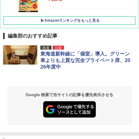
Amazonランキングをもっと見る
編集部のおすすめ記事
[キャンパーズコレクション 山善] ポップアッ
DEWEL パラソル 大型 ビーチ アウトドアパ
鉄道
話題
プテント 傘みたいに広げて畳める パッとサ
ラソル ガーデン サイトシート付 折りたたみ
東海道新幹線に「個室」導入。グリーン
ッとサンシェード キューブ フルクローズ メ
防水 UVカット 4段階高さ調整 軽量 収納袋付
車よりも上質な完全プライベート席、20
ッシュ 簡単設置 ワンタッチテント キャンプ
き
26年度中
&ハイキング カーキ PATC-150(KH)
￥6,459
￥6,830
熊撃退スプレー 熊よけスプレー 熊スプレー
Google 検索で当サイトの記事を優先表示させる
PYKES PEAK (パイクスピーク) 着替えテン
【日本企業販売】超強力クマ対策スプレー 30
ト プライバシー テント 【中が透けない】 1
0ml（連続噴射30秒）110ml（連続噴射15
人用 折りたたみ 防災グッズ 災害用トイレ ビ
秒）射程5～10m 安全ロック搭載 携帯収納袋
ーチ ピクニック ポップアップテント 携帯 簡
付き ヒグマ・イノシシ対策 自治体・教育機
易 トイレテント (グレー)
関の購入実績 登山・キャンプ・アウトドア・
防災用品 長期保存可能 緊急時用 日本国内発
送
￥4,980