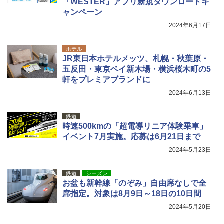
「WESTER」アプリ新規ダウンロードキ
ャンペーン
2024年6月17日
ホテル
JR東日本ホテルメッツ、札幌・秋葉原・
五反田・東京ベイ新木場・横浜桜木町の5
軒をプレミアブランドに
2024年6月13日
鉄道
時速500kmの「超電導リニア体験乗車」
イベント7月実施。応募は6月21日まで
2024年5月23日
鉄道
シーズン
お盆も新幹線「のぞみ」自由席なしで全
席指定。対象は8月9日～18日の10日間
2024年5月20日