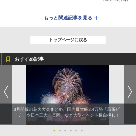
もっと関連記事を見る
トップページに戻る
おすすめ記事
8月開催の花火大会まとめ。国内最大級2.4万発「幕張ビ
ーチ」や日本三大「長岡」など大型イベント目白押し！
●
●
●
●
●
●