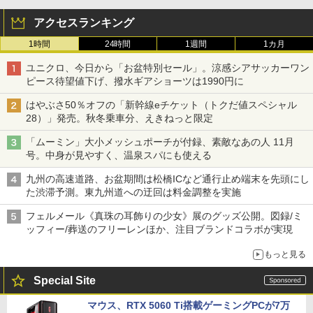
アクセスランキング
1時間
24時間
1週間
1カ月
ユニクロ、今日から「お盆特別セール」。涼感シアサッカーワン
ピース待望値下げ、撥水ギアショーツは1990円に
はやぶさ50％オフの「新幹線eチケット（トクだ値スペシャル
28）」発売。秋冬乗車分、えきねっと限定
「ムーミン」大小メッシュポーチが付録、素敵なあの人 11月
号。中身が見やすく、温泉スパにも使える
九州の高速道路、お盆期間は松橋ICなど通行止め端末を先頭にし
た渋滞予測。東九州道への迂回は料金調整を実施
フェルメール《真珠の耳飾りの少女》展のグッズ公開。図録/ミ
ッフィー/葬送のフリーレンほか、注目ブランドコラボが実現
もっと見る
Special Site
マウス、RTX 5060 Ti搭載ゲーミングPCが7万