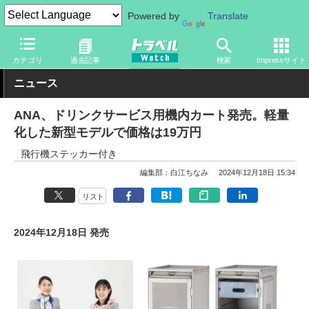
Powered by
Translate
トラベル Watch
企業・政府・官庁
国内エアライン
ANA
カテゴリ
過去記事
検索
Impressサイト
ニュース
ANA、ドリンクサービス用機内カート発売。軽量
化した新型モデルで価格は19万円
飛行機ステッカー付き
編集部：白江ちなみ
2024年12月18日 15:34
リスト
2024年12月18日 発売