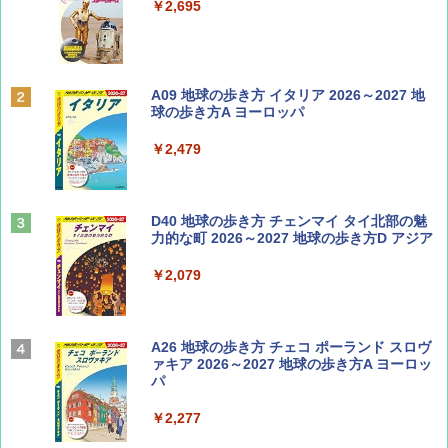
￥2,695
￥1,500
ディズニーファン ２０２６年 ９月号 [雑
A09 地球の歩き方 イタリア 2026～2027 地
誌] (ＤＩＳＮＥＹ ＦＡＮ)
球の歩き方A ヨーロッパ
￥713
￥2,479
山と溪谷 2026年8月号「南アルプス大全」
D40 地球の歩き方 チェンマイ タイ北部の魅
力的な町 2026～2027 地球の歩き方D アジア
￥1,540
￥2,079
Coyote No.89 特集 星野道夫 夢見る旅
A26 地球の歩き方 チェコ ポーランド スロヴ
ァキア 2026～2027 地球の歩き方A ヨーロッ
パ
￥1,540
￥2,277