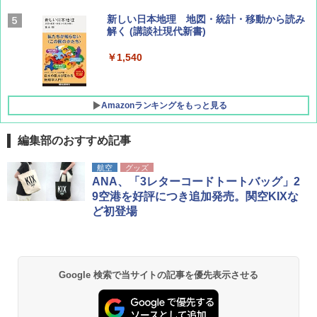
AIRLINE（エアライン）2026年9月号【特
新しい日本地理 地図・統計・移動から読み
集】ボーイング110周年を祝して！
解く (講談社現代新書)
￥1,760
￥1,540
Amazonランキングをもっと見る
編集部のおすすめ記事
[キャンパーズコレクション 山善] ポップアッ
DEWEL パラソル 大型 ビーチ アウトドアパ
航空
グッズ
プテント 傘みたいに広げて畳める パッとサ
ラソル ガーデン サイトシート付 折りたたみ
ANA、「3レターコードトートバッグ」2
ッとサンシェード キューブ フルクローズ メ
防水 UVカット 4段階高さ調整 軽量 収納袋付
9空港を好評につき追加発売。関空KIXな
ッシュ 簡単設置 ワンタッチテント キャンプ
き
ど初登場
&ハイキング カーキ PATC-150(KH)
￥6,459
￥6,830
熊撃退スプレー 熊よけスプレー 熊スプレー
Google 検索で当サイトの記事を優先表示させる
PYKES PEAK (パイクスピーク) 着替えテン
【日本企業販売】超強力クマ対策スプレー 30
ト プライバシー テント 【中が透けない】 1
0ml（連続噴射30秒）110ml（連続噴射15
人用 折りたたみ 防災グッズ 災害用トイレ ビ
秒）射程5～10m 安全ロック搭載 携帯収納袋
ーチ ピクニック ポップアップテント 携帯 簡
付き ヒグマ・イノシシ対策 自治体・教育機