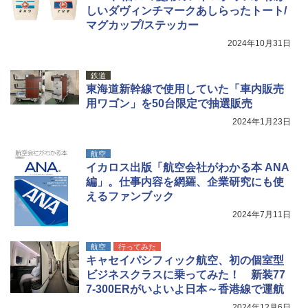
ッシュ 4人用 簡単設置 ポップアップテント P
ゴムボート 空気入れ 空気抜き 自動停止 過熱
しいダヴィンチマークあしらったトート/
ATCW-150B エクルベージュ
保護 日光可読lcd 7種類ノズル付き
マグカップ/ステッカー
￥-
￥7,884
2024年10月31日
鉄道
東海道新幹線で使用していた「車内販売
用ワゴン」を50台限定で抽選販売
2024年1月23日
航空
イカロス出版「航空会社がわかる本 ANA
編」。仕事内容を網羅、企業研究にも使
えるファンブック
2024年7月11日
航空
行ってみた
キャセイパシフィック航空、初の個室型
ビジネスクラスに乗ってみた！ 新装77
7-300ERがいよいよ日本～香港線で運航
2024年12月6日