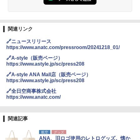
易 トイレテント (グレー)
関の購入実績 登山・キャンプ・アウトドア・
防災用品 長期保存可能 緊急時用 日本国内発
送
￥4,980
￥3,680
関連リンク
ENDLESS BASE 《めざましテレビで紹介》
テント ワンタッチ RENEW 幅200 2-3人用 43
🔗ニュースリリース
500002(88859)
GRANDOOR ステンレス保冷剤 2個セット 2
https://www.anatc.com/pressroom/20241218_01/
026リニューアル 急速冷凍 空間倍増 衛生的
コンパクト 保冷力長持ち
￥5,999
🔗A-style（販売ページ）
https://www.astyle.jp/sc/press208
￥2,980
[キャンパーズコレクション 山善] 傘みたいに
🔗A-style ANA Mall店（販売ページ）
広げるだけ パッとサッとテント ブラックコ
https://www.astyle.jp/sc/press208
ーティング フルクローズ メッシュ 3-4人用
ポインターライト 強力 小型 緑色/赤色/青紫色
簡単設置 ポップアップテント エクルベージ
USB充電式 高精度 超長距離照射 長時間使用
🔗全日空商事株式会社
ュ(BC仕様) PATC-150B(EB)
可能 安全ロック付き 高安全性 金属製耐久 コ
https://www.anatc.com/
ンパクト多機能設計 持ち運び便利 アウトド
ア/オフィス/教育現場/展示会用 緑
￥9,990
￥1,180
関連記事
[キャンパーズコレクション 山善] 傘みたいに
広げるだけ パッとサッとテント キューブワ
航空
グッズ
イド ブラックコーティング フルクローズ メ
電動エアーポンプ SUP用 20PSI 電動ポンプ
ANA、旧ロゴ使用のレトログッズ。懐か