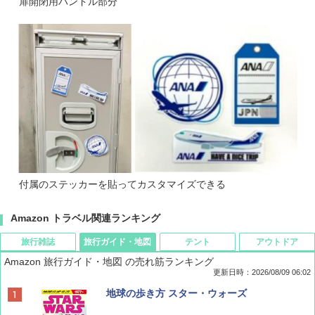
扉開閉用ハンドル部分
付属のステッカーを貼ってカスタマイズできる
Amazon トラベル関連ランキング
旅行雑誌
旅行ガイド・地図
テント
アウトドア
Amazon 旅行ガイド・地図 の売れ筋ランキング
更新日時：2026/08/09 06:02
BE-PAL(ビ-パル) 2026年 9 月号【特別付録:
地球の歩き方 スター・ウォーズ
SOTO ミニマル"旅"財布 ランダム2種】