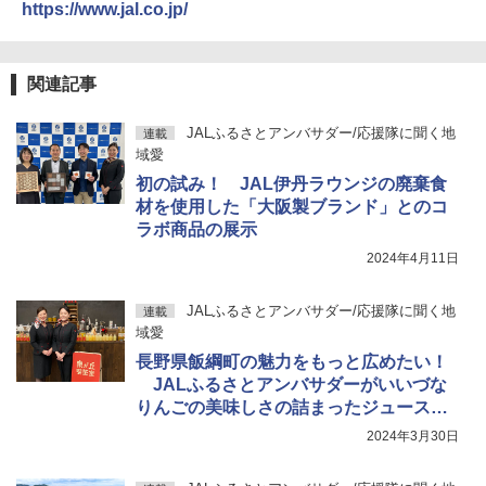
https://www.jal.co.jp/
可能 安全ロック付き 高安全性 金属製耐久 コ
ンパクト多機能設計 持ち運び便利 アウトド
ア/オフィス/教育現場/展示会用 緑
関連記事
￥1,180
JALふるさとアンバサダー/応援隊に聞く地
連載
電動エアーポンプ SUP用 20PSI 電動ポンプ
域愛
ゴムボート 空気入れ 空気抜き 自動停止 過熱
初の試み！ JAL伊丹ラウンジの廃棄食
保護 日光可読lcd 7種類ノズル付き
材を使用した「大阪製ブランド」とのコ
ラボ商品の展示
￥7,299
2024年4月11日
JALふるさとアンバサダー/応援隊に聞く地
連載
域愛
長野県飯綱町の魅力をもっと広めたい！
JALふるさとアンバサダーがいいづな
りんごの美味しさの詰まったジュースの
商品化とPRに協力
2024年3月30日