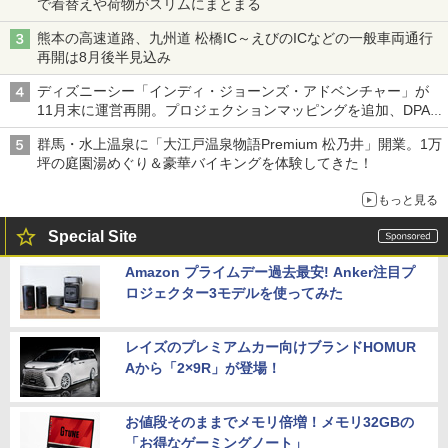
で着替えや荷物がスリムにまとまる
熊本の高速道路、九州道 松橋IC～えびのICなどの一般車両通行
再開は8月後半見込み
ディズニーシー「インディ・ジョーンズ・アドベンチャー」が
11月末に運営再開。プロジェクションマッピングを追加、DPA
は1500円
群馬・水上温泉に「大江戸温泉物語Premium 松乃井」開業。1万
坪の庭園湯めぐり＆豪華バイキングを体験してきた！
もっと見る
Special Site
Amazon プライムデー過去最安! Anker注目プ
ロジェクター3モデルを使ってみた
レイズのプレミアムカー向けブランドHOMUR
Aから「2×9R」が登場！
お値段そのままでメモリ倍増！メモリ32GBの
「お得なゲーミングノート」