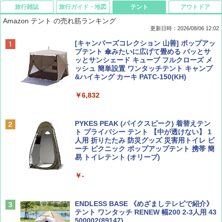
旅行雑誌
旅行ガイド・地図
テント
アウトドア
Amazon テント の売れ筋ランキング
更新日時：2026/08/06 12:02
ディズニーファン ２０２６年 ９月号 [雑
D40 地球の歩き方 チェンマイ タイ北部の魅
[キャンパーズコレクション 山善] ポップアッ
誌] (ＤＩＳＮＥＹ ＦＡＮ)
力的な町 2026～2027 地球の歩き方D アジア
プテント 傘みたいに広げて畳める パッとサ
ッとサンシェード キューブ フルクローズ メ
ッシュ 簡単設置 ワンタッチテント キャンプ
￥713
￥2,079
&ハイキング カーキ PATC-150(KH)
￥6,832
Coyote No.89 特集 星野道夫 夢見る旅
A09 地球の歩き方 イタリア 2026～2027 地
球の歩き方A ヨーロッパ
PYKES PEAK (パイクスピーク) 着替えテン
￥1,540
ト プライバシー テント 【中が透けない】 1
￥2,479
人用 折りたたみ 防災グッズ 災害用トイレ ビ
ーチ ピクニック ポップアップテント 携帯 簡
易 トイレテント (オリーブ)
山と溪谷 2026年8月号「南アルプス大全」
A26 地球の歩き方 チェコ ポーランド スロヴ
￥-
ァキア 2026～2027 地球の歩き方A ヨーロッ
パ
￥1,540
￥2,277
ENDLESS BASE 《めざましテレビで紹介》
テント ワンタッチ RENEW 幅200 2-3人用 43
500002(89147)