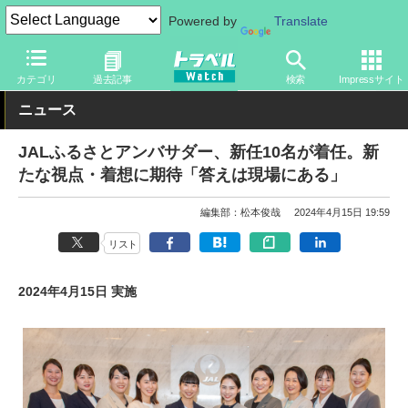
Powered by
Translate
トラベル Watch
企業・政府・官庁
国内エアライン
JAL
カテゴリ
過去記事
検索
Impressサイト
ニュース
JALふるさとアンバサダー、新任10名が着任。新
たな視点・着想に期待「答えは現場にある」
編集部：松本俊哉
2024年4月15日 19:59
リスト
2024年4月15日 実施