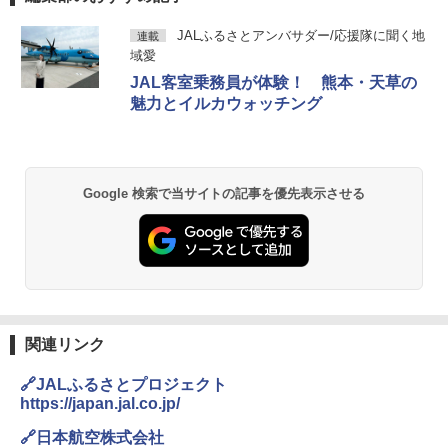
BUNDOK(バンドック)ソロ ドーム 1 EX BDK
JALふるさとアンバサダー/応援隊に聞く地
連載
-08EX カーキ ソロキャンプ ポリエステル フ
域愛
レーム テント
JAL客室乗務員が体験！ 熊本・天草の
￥14,800
魅力とイルカウォッチング
GRANDOOR ステンレス保冷剤 2個セット 2
026リニューアル 急速冷凍 空間倍増 衛生的
コンパクト 保冷力長持ち
Google 検索で当サイトの記事を優先表示させる
￥2,980
DEWEL パラソル 大型 ビーチ アウトドアパ
ラソル ガーデン サイトシート付 折りたたみ
防水 UVカット 4段階高さ調整 軽量 収納袋付
き
関連リンク
￥6,459
🔗JALふるさとプロジェクト
https://japan.jal.co.jp/
ポインターライト 強力 小型 緑色/赤色/青紫色
🔗日本航空株式会社
USB充電式 高精度 超長距離照射 長時間使用