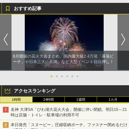
おすすめ記事
8月開催の花火大会まとめ。国内最大級2.4万発「幕張ビ
ーチ」や日本三大「長岡」など大型イベント目白押し！
●
●
●
●
●
●
アクセスランキング
1時間
24時間
1週間
1カ月
名神 大津SA「びわ湖大花火大会」開催に伴い閉鎖。明日15～21
時は店舗・トイレ・駐車場の利用不可
本日発売「スヌーピー」圧縮収納ポーチ。ファスナー閉めるだけ