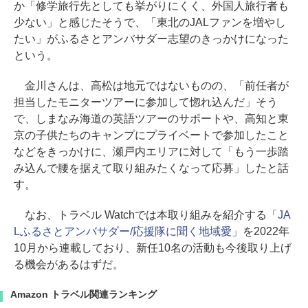
か「修学旅行先としても挙がりにくく、外国人旅行者も
少ない」と感じたそうで、「東北のJALファンを増やし
たい」がふるさとアンバサダー志望のきっかけになった
という。
金川さんは、高松は地元ではないものの、「前任者が
担当したモニターツアーに参加して惚れ込んだ」そう
で、しまなみ海道の英語ツアーのサポートや、高知と東
京の子供たちのキャンプにプライベートで参加したこと
などをきっかけに、瀬戸内エリアに対して「もう一歩踏
み込んで腰を据えて取り組みたくなって応募」したと話
す。
なお、トラベル Watchでは本取り組みを紹介する「
JA
Lふるさとアンバサダー/応援隊に聞く地域愛
」を2022年
10月から連載しており、新任10名の活動も今後取り上げ
る機会があるはずだ。
Amazon トラベル関連ランキング