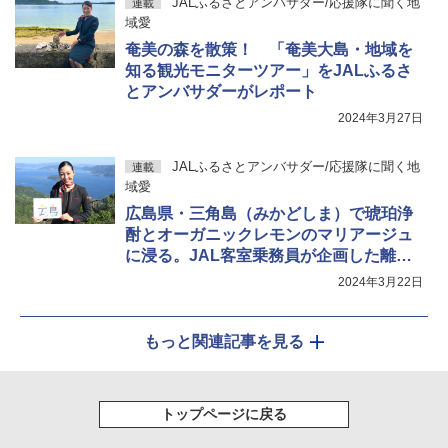
JALふるさとアンバサダー/応援隊に聞く地
連載
域愛
奄美の森を散策！ 「奄美大島・地域を
知る観光モニターツアー」をJALふるさ
とアンバサダーがレポート
2024年3月27日
JALふるさとアンバサダー/応援隊に聞く地
連載
域愛
広島県・三角島（みかどしま）で琥珀浄
酎とオーガニックレモンのマリアージュ
に浸る。JAL客室乗務員が企画した離島
ツアーが商品化に向け準備中！
2024年3月22日
もっと関連記事を見る
トップページに戻る