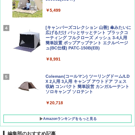
AIRLINE（エアライン）2026年9月号【特
地球の歩き方 スター・ウォーズ
集】ボーイング110周年を祝して！
￥5,499
￥2,695
￥1,760
[キャンパーズコレクション 山善] 傘みたいに
広げるだけ パッとサッとテント ブラックコ
ーティング フルクローズ メッシュ 3-4人用
簡単設置 ポップアップテント エクルベージ
BE-PAL(ビ-パル) 2026年 9 月号【特別付録:
新しい日本地理 地図・統計・移動から読み
ュ(BC仕様) PATC-150B(EB)
SOTO ミニマル"旅"財布 ランダム2種】
解く (講談社現代新書)
￥8,991
￥1,500
￥1,540
Coleman(コールマン) ツーリングドーム/LD
X 2人用 3人用 キャンプ アウトドア フェス
収納 コンパクト 簡単設営 カンガルーテント
ソロキャンプ ソロテント
￥20,718
Amazonランキングをもっと見る
編集部のおすすめ記事