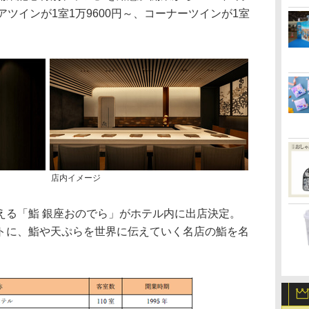
アツインが1室1万9600円～、コーナーツインが1室
店内イメージ
る「鮨 銀座おのでら」がホテル内に出店決定。
トに、鮨や天ぷらを世界に伝えていく名店の鮨を名