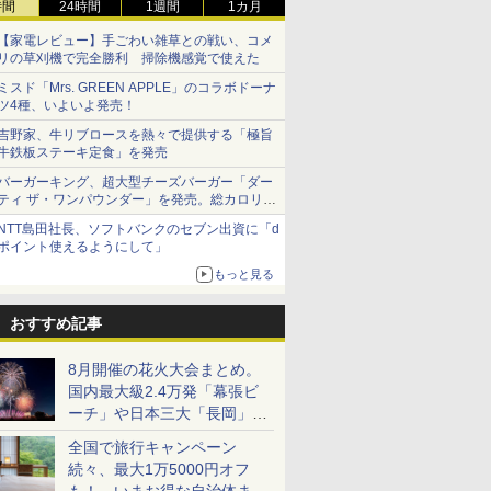
時間
24時間
1週間
1カ月
【家電レビュー】手ごわい雑草との戦い、コメ
リの草刈機で完全勝利 掃除機感覚で使えた
ミスド「Mrs. GREEN APPLE」のコラボドーナ
ツ4種、いよいよ発売！
吉野家、牛リブロースを熱々で提供する「極旨
牛鉄板ステーキ定食」を発売
バーガーキング、超大型チーズバーガー「ダー
ティ ザ・ワンパウンダー」を発売。総カロリー
約1656kcal、総重量約527g！
NTT島田社長、ソフトバンクのセブン出資に「d
ポイント使えるようにして」
もっと見る
おすすめ記事
8月開催の花火大会まとめ。
国内最大級2.4万発「幕張ビ
ーチ」や日本三大「長岡」な
ど大型イベント目白押し！
全国で旅行キャンペーン
続々、最大1万5000円オフ