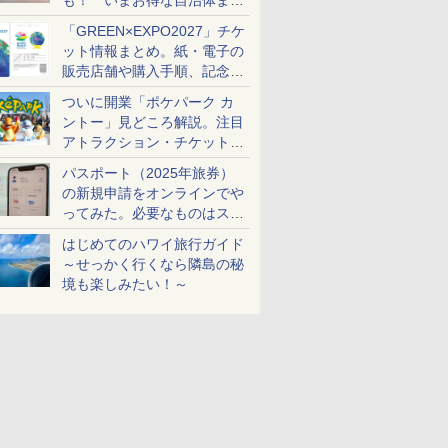
も！ いまお得な自治体まと
め
「GREEN×EXPO2027」チケ
ット情報まとめ。紙・電子の
販売店舗や購入手順、記念チ
ケットも解説
ついに開業「ポケパーク カ
ントー」見どころ解説。注目
アトラクション・チケット手
配・来場前に必要な準備は？
パスポート（2025年旅券）
の新規申請をオンラインでや
ってみた。必要なものはスマ
ホとマイナカードのみ
はじめてのハワイ旅行ガイド
～せっかく行くなら隣島の秘
境も楽しみたい！～