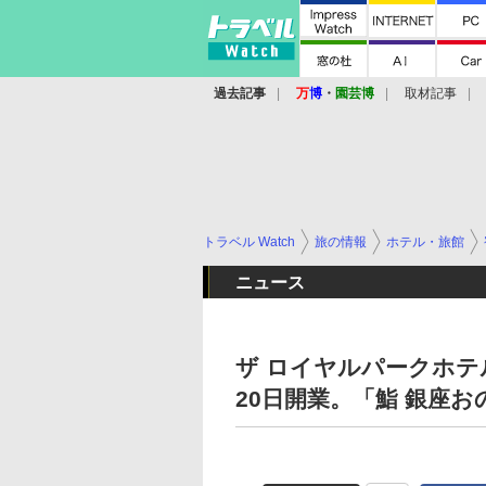
過去記事
万
博
・
園芸博
取材記事
トラベル Watch
旅の情報
ホテル・旅館
ニュース
ザ ロイヤルパークホテル
20日開業。「鮨 銀座