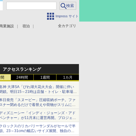
Impress サイト
全カテゴリ
商業施設
宿泊
アクセスランキング
時間
24時間
1週間
1カ月
名神 大津SA「びわ湖大花火大会」開催に伴い
閉鎖。明日15～21時は店舗・トイレ・駐車場の
利用不可
本日発売「スヌーピー」圧縮収納ポーチ。ファ
スナー閉めるだけで着替えや荷物がスリムにま
とまる
ディズニーシー「インディ・ジョーンズ・アド
ベンチャー」が11月末に運営再開。プロジェク
ションマッピングを追加、DPAは1500円
クロックスのリカバリーサンダルがセールで半
額。23～31cmの幅広いサイズ展開、独自のク
ッション素材を採用