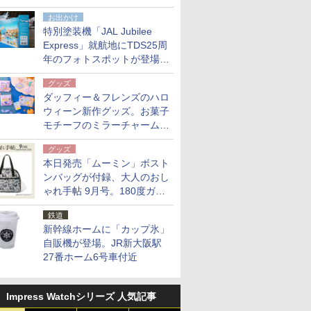
点。8月21日オンラインスト
お出かけ
アで発売
特別塗装機「JAL Jubilee
Express」就航地にTDS25周
年のフォトスポットが登場。
10月末まで青森空港に
グッズ
ダッフィー＆フレンズのハロ
ウィーン新作グッズ。お菓子
モチーフのミラーチャーム/
デザインポーチほか
グッズ
本日発売「ムーミン」ボスト
ンバッグが付録、大人のおし
ゃれ手帖 9月号。180度ガバ
ッと開いて大容量
鉄道
新幹線ホームに「カップ氷」
自販機が登場。JR新大阪駅
27番ホーム6号車付近
Impress Watchシリーズ 人気記事