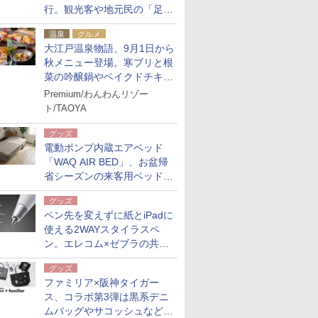
行。観光客や地元民の「足が
ない」課題解消へ、木金土に
温泉
グルメ
2台体制
大江戸温泉物語、9月1日から
秋メニュー登場。寒ブリと根
菜の吟醸鍋やベイクドチキ
ン、ショコラ＆栗スイーツも
Premium/わんわんリゾー
食べ放題に
ト/TAOYA
グッズ
電動ポンプ内蔵エアベッド
「WAQ AIR BED」、お盆帰
省シーズンの来客用ベッドに
も。使用後は収納バッグでコ
グッズ
ンパクトに保管
ペン先を変えずに紙とiPadに
使える2WAYスタイラスペ
ン。エレコム×ゼブラの共同
開発
グッズ
ファミリア×阪神タイガー
ス、コラボ第3弾は黒系デニ
ムバッグやサコッシュなど6