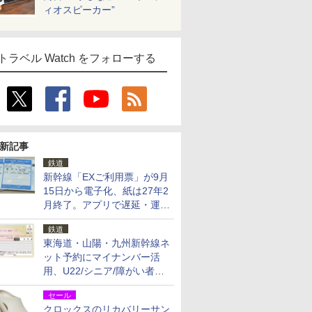
ィオスピーカー”
トラベル Watch をフォローする
新記事
鉄道
新幹線「EXご利用票」が9月
15日から電子化、紙は27年2
月終了。アプリで遅延・運休
も確認可能に
鉄道
東海道・山陽・九州新幹線ネ
ット予約にマイナンバー活
用、U22/シニア/障がい者割
を9月15日から発売
セール
クロックスのリカバリーサン