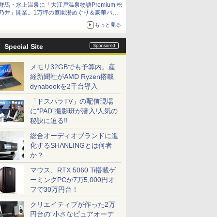
群馬・水上温泉に「大江戸温泉物語Premium 松
乃井」開業。1万坪の庭園湯めぐり＆豪華バイ
キングを体験してきた！
もっと見る
Special Site
メモリ32GBでも予算内。産
経新聞社がAMD Ryzen搭載
dynabookを2千台導入
「ドスパラTV」の配信現場
に“PAD”撮影班が潜入!人気の
秘訣に迫る!!
総合オーディオブランドに進
化するSHANLINGとは何者
か？
マウス、RTX 5060 Ti搭載ゲ
ーミングPCが7万5,000円オ
フで30万円台！
クリエイティブが作った2万
円台の“小さなピュアオーデ