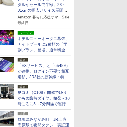
ダルがセールで半額。23～
31cmの幅広いサイズ展開、
独自のクッション素材を採用
Amazon 暮らし応援サマーSale
最終日
シーズン
ホテルニューオータニ幕張、
ナイトプールに2種類の「学
割プラン」登場。通常料金の
およそ半額でお得に夜活
鉄道
「EXサービス」と「e5489」
が連携。ログイン不要で相互
遷移、JR3社の新幹線・特急
予約をアプリで一括確認
鉄道
夏コミ（C108）開催でゆり
かもめ臨時ダイヤ。始発～18
時ごろに3～7分間隔で運行
道路
群馬県みなかみ町、JR上毛
高原駅で夜間タクシー実証運