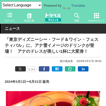
Powered by
Translate
トラベル Watch
旅の情報
観光地
ディズニーリゾート
カテゴリ
過去記事
検索
Impressサイト
ニュース
「東京ディズニーシー・フード＆ワイン・フェス
ティバル」に、アナ雪イメージのドリンクが登
場！ アナのドレスが美しい1杯に大変身！
相川真由美
2024年3月17日 08:00
リスト
2024年4月1日〜8月31日 販売