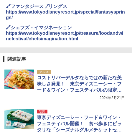
nefestival/
🔗ファンタジースプリングス
https://www.tokyodisneyresort.jp/special/fantasysprin
gs/
🔗シェフズ・イマジネーション
https://www.tokyodisneyresort.jp/treasure/foodandwi
nefestival/chefsimagination.html
関連記事
グルメ
ロストリバーデルタならではの新たな美
味しさ発見！ 東京ディズニーシー・フ
ード＆ワイン・フェスティバルの限定メ
ニューがすごいっ！
2024年2月21日
話題
東京ディズニーシー・フード＆ワイン・
フェスティバル開催！ 食べ歩きにピッ
タリな「シーズナルグルメチケットセッ