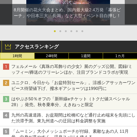
8月開催の花火大会まとめ。国内最大級2.4万発「幕張ビ
ーチ」や日本三大「長岡」など大型イベント目白押し！
●
●
●
●
●
●
アクセスランキング
1時間
24時間
1週間
1カ月
フェルメール《真珠の耳飾りの少女》展のグッズ公開。図録/ミ
ッフィー/葬送のフリーレンほか、注目ブランドコラボが実現
ユニクロ、今日から「お盆特別セール」。涼感シアサッカーワン
ピース待望値下げ、撥水ギアショーツは1990円に
はやぶさ50％オフの「新幹線eチケット（トクだ値スペシャル
28）」発売。秋冬乗車分、えきねっと限定
九州の高速道路、お盆期間は松橋ICなど通行止め端末を先頭にし
た渋滞予測。東九州道への迂回は料金調整を実施
「ムーミン」大小メッシュポーチが付録、素敵なあの人 11月
号。中身が見やすく、温泉スパにも使える