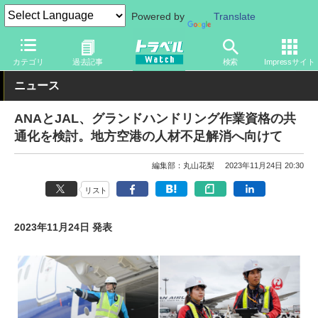
Powered by
Translate
トラベル Watch
企業・政府・官庁
国内エアライン
ANA
カテゴリ
過去記事
検索
Impressサイト
ニュース
ANAとJAL、グランドハンドリング作業資格の共
通化を検討。地方空港の人材不足解消へ向けて
編集部：丸山花梨
2023年11月24日 20:30
リスト
2023年11月24日 発表