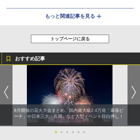
もっと関連記事を見る
トップページに戻る
おすすめ記事
8月開催の花火大会まとめ。国内最大級2.4万発「幕張ビ
ーチ」や日本三大「長岡」など大型イベント目白押し！
●
●
●
●
●
●