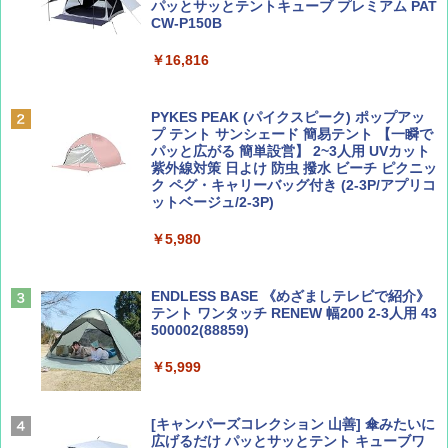
パッとサッとテントキューブ プレミアム PAT
￥1,540
CW-P150B
￥16,816
BE-PAL(ビ-パル) 2026年 9 月号【特別付録:
D40 地球の歩き方 チェンマイ タイ北部の魅
SOTO ミニマル"旅"財布 ランダム2種】
力的な町 2026～2027 地球の歩き方D アジア
PYKES PEAK (パイクスピーク) ポップアッ
プ テント サンシェード 簡易テント 【一瞬で
￥1,500
￥2,079
パッと広がる 簡単設営】 2~3人用 UVカット
紫外線対策 日よけ 防虫 撥水 ビーチ ピクニッ
ク ペグ・キャリーバッグ付き (2-3P/アプリコ
ットベージュ/2-3P)
サライ 2026年 9月号 [雑誌]
A09 地球の歩き方 イタリア 2026～2027 地
球の歩き方A ヨーロッパ
￥5,980
￥600
￥2,479
ENDLESS BASE 《めざましテレビで紹介》
テント ワンタッチ RENEW 幅200 2-3人用 43
500002(88859)
ディズニーファン ２０２６年 ９月号 [雑
A26 地球の歩き方 チェコ ポーランド スロヴ
誌] (ＤＩＳＮＥＹ ＦＡＮ)
ァキア 2026～2027 地球の歩き方A ヨーロッ
パ
￥5,999
￥713
￥2,277
[キャンパーズコレクション 山善] 傘みたいに
広げるだけ パッとサッとテント キューブワ