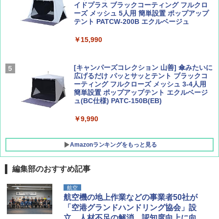
イドプラス ブラックコーティング フルクロ
山と溪谷 2026年8月号「南アルプス大全」
新しい日本地理 地図・統計・移動から読み
ーズ メッシュ 5人用 簡単設置 ポップアップ
解く (講談社現代新書)
テント PATCW-200B エクルベージュ
￥1,540
￥1,540
￥15,990
[キャンパーズコレクション 山善] 傘みたいに
広げるだけ パッとサッとテント ブラックコ
ーティング フルクローズ メッシュ 3-4人用
簡単設置 ポップアップテント エクルベージ
ュ(BC仕様) PATC-150B(EB)
￥9,990
Amazonランキングをもっと見る
編集部のおすすめ記事
DEWEL パラソル 大型 ビーチ アウトドアパ
航空
ラソル ガーデン サイトシート付 折りたたみ
航空機の地上作業などの事業者50社が
防水 UVカット 4段階高さ調整 軽量 収納袋付
「空港グランドハンドリング協会」設
き
立。人材不足の解消、認知度向上に向け