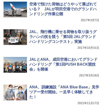
空港で預けた荷物はどうやって運ばれて
￥680
いる？ JALが羽田空港でのグランドハ
ンドリング作業公開
2017年3月7日
折りたたみ椅子 アウトドアチェア 伸縮式 キ
ャンプ椅子
JAL、飛行機に乗せる荷物を取り扱うグ
￥1,380
ラハンの技を競う「第5回 JALグランド
ハンドリングコンテスト」実施
2017年10月31日
JALとANA、成田空港においてグランド
ハンドリング「第1回PUSH BACK競技
会」を開催
2017年3月16日
ANA、訓練施設「ANA Blue Base」見学
ツアー受付開始。一足早く体験してき
た！
2021年11月17日