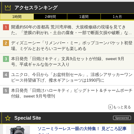
アクセスランキング
1時間
24時間
1週間
1カ月
開通約50年の首都高 荒川湾岸橋、大規模修繕の現場を見てき
た。「塗膜の剥がれ・土台の腐食・一部で断面欠損や破断」など
深刻な損傷、どう直す？
ディズニーシー「リメンバー・ミー」ポップコーンバケット初登
場。ミゲルとおそろいコーデも楽しめる
本日発売「日焼けキティ」文具9点セットが付録、sweet 9月
号。平成ギャルな缶ケース入り
ユニクロ、今日から「お盆特別セール」。涼感シアサッカーワン
ピース待望値下げ、撥水ギアショーツは1990円に
本日発売「日焼けハローキティ」ビッグトート＆チャームポーチ
付録、sweet 9月号増刊
もっと見る
Special Site
ソニーミラーレス一眼の大特集！ 見どころ記事