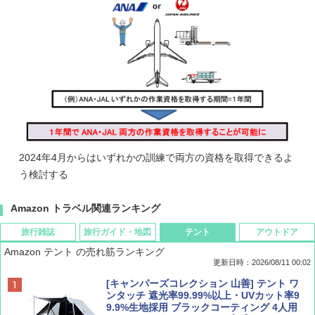
2024年4月からはいずれかの訓練で両方の資格を取得できるよ
う検討する
Amazon トラベル関連ランキング
旅行雑誌
旅行ガイド・地図
テント
アウトドア
Amazon テント の売れ筋ランキング
更新日時：2026/08/11 00:02
BE-PAL(ビ-パル) 2026年 10 月号【特別付録:
地球の歩き方 スター・ウォーズ
[キャンパーズコレクション 山善] テント ワ
ノルディスク 4ホール鋳鉄スキレット】
ンタッチ 遮光率99.99%以上・UVカット率9
9.9%生地採用 ブラックコーティング 4人用
￥2,695