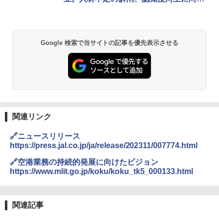
連携
￥6,459
GRANDOOR ステンレス保冷剤 2個セット 2
Google 検索で当サイトの記事を優先表示させる
026リニューアル 急速冷凍 空間倍増 衛生的
コンパクト 保冷力長持ち
￥2,980
熊撃退スプレー 熊よけスプレー 熊スプレー
【日本企業販売】超強力クマ対策スプレー 30
0ml（連続噴射30秒）110ml（連続噴射15
関連リンク
秒）射程5～10m 安全ロック搭載 携帯収納袋
付き ヒグマ・イノシシ対策 自治体・教育機
🔗ニュースリリース
関の購入実績 登山・キャンプ・アウトドア・
https://press.jal.co.jp/ja/release/202311/007774.html
防災用品 長期保存可能 緊急時用 日本国内発
送
🔗空港業務の持続的発展に向けたビジョン
https://www.mlit.go.jp/koku/koku_tk5_000133.html
￥3,680
Across やわらか保冷剤 日本製 固まらない 1
関連記事
1cm ソフト 2個セット (2個セット)