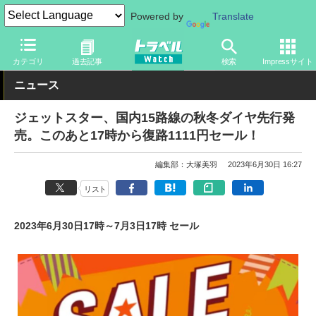
Powered by
Translate
トラベル Watch
旅の方法
空旅
飛行機
カテゴリ
過去記事
検索
Impressサイト
ニュース
ジェットスター、国内15路線の秋冬ダイヤ先行発
売。このあと17時から復路1111円セール！
編集部：大塚美羽
2023年6月30日 16:27
リスト
2023年6月30日17時～7月3日17時 セール