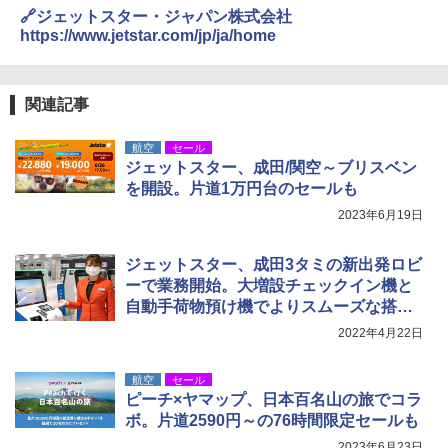
送
地球の歩き方 スター・ウォーズ
🔗ジェットスター・ジャパン株式会社
￥5,499
https://www.jetstar.com/jp/ja/home
￥3,680
￥2,695
[キャンパーズコレクション 山善] 傘みたいに
関連記事
広げるだけ パッとサッとテント ブラックコ
DEWEL パラソル 大型 ビーチ アウトドアパ
ーティング フルクローズ メッシュ 3-4人用
ラソル ガーデン サイトシート付 折りたたみ
簡単設置 ポップアップテント エクルベージ
防水 UVカット 4段階高さ調整 軽量 収納袋付
新しい日本地理 地図・統計・移動から読み
航空
セール
ュ(BC仕様) PATC-150B(EB)
き
解く (講談社現代新書)
ジェットスター、成田/関空～ブリスベン
を開設。片道1万円台のセールも
￥8,991
￥6,459
￥1,540
2023年6月19日
Coleman(コールマン) ツーリングドーム/LD
ポインターライト 強力 小型 緑色/赤色/青紫色
ジェットスター、成田3タミの新出発ロビ
X 2人用 3人用 キャンプ アウトドア フェス
USB充電式 高精度 超長距離照射 長時間使用
収納 コンパクト 簡単設営 カンガルーテント
可能 安全ロック付き 高安全性 金属製耐久 コ
ーで業務開始。大増設チェックイン機と
ソロキャンプ ソロテント
ンパクト多機能設計 持ち運び便利 アウトド
自動手荷物預け機でよりスムーズな搭乗
ア/オフィス/教育現場/展示会用 緑
に
2022年4月22日
￥20,718
￥1,180
航空
セール
ピーチ×ヤマップ、日本百名山の旅でコラ
ボ。片道2590円～の76時間限定セールも
2023年6月23日