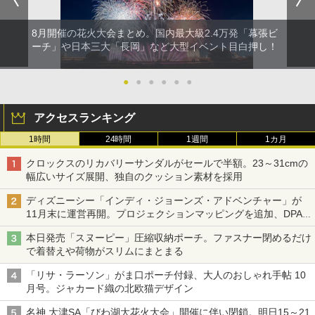
8月開催の花火大会まとめ。国内最大級2.4万発「幕張ビ
ーチ」や日本三大「長岡」など大型イベント目白押し！
●
●
●
●
●
●
アクセスランキング
1時間
24時間
1週間
1カ月
クロックスのリカバリーサンダルがセールで半額。23～31cmの
幅広いサイズ展開、独自のクッション素材を採用
ディズニーシー「インディ・ジョーンズ・アドベンチャー」が
11月末に運営再開。プロジェクションマッピングを追加、DPA
は1500円
本日発売「スヌーピー」圧縮収納ポーチ。ファスナー閉めるだけ
で着替えや荷物がスリムにまとまる
「リサ・ラーソン」がま口ポーチ付録、大人のおしゃれ手帖 10
月号。ジャカード織の北欧猫デザイン
名神 大津SA「びわ湖大花火大会」開催に伴い閉鎖。明日15～21