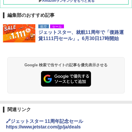
Amazonランキングをもっと見る
編集部のおすすめ記事
D40 地球の歩き方 チェンマイ タイ北部の魅
[キャンパーズコレクション 山善] ポップアッ
BUNDOK(バンドック)ソロ ドーム 1 EX BDK
航空
セール
力的な町 2026～2027 地球の歩き方D アジア
プテント 傘みたいに広げて畳める パッとサ
-08EX カーキ ソロキャンプ ポリエステル フ
ジェットスター、就航11周年で「復路運
ッとサンシェード キューブ フルクローズ メ
レーム テント
賃1111円セール」。6月30日17時開始
ッシュ 簡単設置 ワンタッチテント キャンプ
￥2,079
&ハイキング カーキ PATC-150(KH)
￥14,800
￥6,832
A09 地球の歩き方 イタリア 2026～2027 地
GRANDOOR ステンレス保冷剤 2個セット 2
Google 検索で当サイトの記事を優先表示させる
球の歩き方A ヨーロッパ
026リニューアル 急速冷凍 空間倍増 衛生的
PYKES PEAK (パイクスピーク) 着替えテン
コンパクト 保冷力長持ち
ト プライバシー テント 【中が透けない】 1
￥2,479
人用 折りたたみ 防災グッズ 災害用トイレ ビ
￥2,980
ーチ ピクニック ポップアップテント 携帯 簡
易 トイレテント (ブラック)
A26 地球の歩き方 チェコ ポーランド スロヴ
熊撃退スプレー 熊よけスプレー 熊スプレー
￥4,980
ァキア 2026～2027 地球の歩き方A ヨーロッ
【日本企業販売】超強力クマ対策スプレー 30
パ
関連リンク
0ml（連続噴射30秒）110ml（連続噴射15
秒）射程5～10m 安全ロック搭載 携帯収納袋
￥2,277
ENDLESS BASE 《めざましテレビで紹介》
付き ヒグマ・イノシシ対策 自治体・教育機
🔗ジェットスター 11周年記念セール
テント ワンタッチ RENEW 幅200 2-3人用 43
関の購入実績 登山・キャンプ・アウトドア・
https://www.jetstar.com/jp/ja/deals
500002(88859)
防災用品 長期保存可能 緊急時用 日本国内発