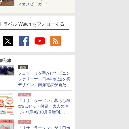
ィオスピーカー”
トラベル Watch をフォローする
新記事
鉄道
フェラーリを手がけたピニン
ファリーナ、日本の鉄道を初
デザイン。南海電鉄が新たな
「空港特急」をなにわ筋線へ
グッズ
導入
「リサ・ラーソン」暮らし雑
貨5点セット付録、大人のお
しゃれ手帖 10月号増刊。
USBケーブルや缶ケースなど
グッズ
「リサ・ラーソン」がま口ポ