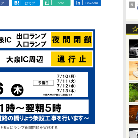
ェア
はてブ
note
LinkedIn
で7月6日にランプ夜間閉鎖を実施する