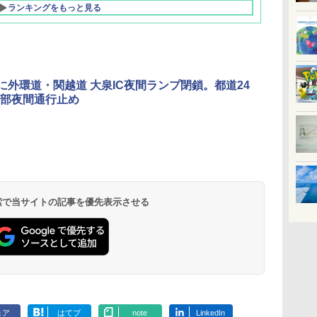
ランキングをもっと見る
日に外環道・関越道 大泉IC夜間ランプ閉鎖。都道24
部夜間通行止め
北陸 福井 あわら
品川プリンスホテ
舞浜ビューホテル
箱根湯本温泉 ホテ
ホテルトラスティ東
オリエンタルホテル
下呂温泉 水明館
住友不動産ホテル ヴ
東京ベイ舞浜ホテル
温泉 清風荘（北陸
ル イーストタワー
ｂｙ ＨＵＬＩＣ
ル おかだ
京ベイサイド
東京ベイ
ィラフォンテーヌグラ
ファーストリゾート
8,250円～
最大級の庭園露天風
（旧：東京ベイ舞浜
ンド東京有明
9,958円～
11,200円～
5,450円～
5,200円～
4,290円～
呂の宿 清風荘）
ホテル）
19,541円～
5,758円～
6,070円～
 検索で当サイトの記事を優先表示させる
ェア
はてブ
note
LinkedIn