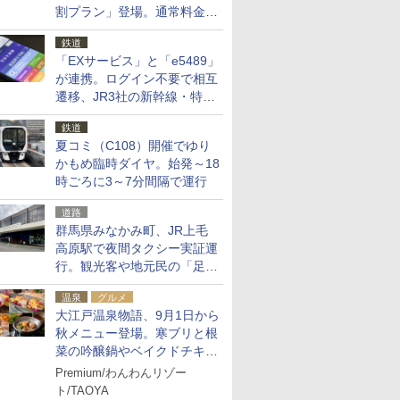
割プラン」登場。通常料金の
およそ半額でお得に夜活
鉄道
「EXサービス」と「e5489」
が連携。ログイン不要で相互
遷移、JR3社の新幹線・特急
予約をアプリで一括確認
鉄道
夏コミ（C108）開催でゆり
かもめ臨時ダイヤ。始発～18
時ごろに3～7分間隔で運行
道路
群馬県みなかみ町、JR上毛
高原駅で夜間タクシー実証運
行。観光客や地元民の「足が
ない」課題解消へ、木金土に
温泉
グルメ
2台体制
大江戸温泉物語、9月1日から
秋メニュー登場。寒ブリと根
菜の吟醸鍋やベイクドチキ
ン、ショコラ＆栗スイーツも
Premium/わんわんリゾー
食べ放題に
ト/TAOYA