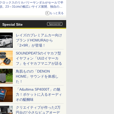
クロックスのリカバリーサンダルがセールで半
額。23～31cmの幅広いサイズ展開、独自のク
ッション素材を採用
もっと見る
Special Site
レイズのプレミアムカー向け
ブランドHOMURAから
「2×9R」が登場！
SOUNDPEATSのイヤカフ型
イヤフォン「UU2イヤーカ
フ」をイヤカフマニアが語る
鳥肌ものの「DENON
HOME」サウンドを体感し
た！
「A&ultima SP4000T」の魅
力！ポケットに入るオーディ
オの醍醐味
クリエイティブが作った2万
円台の“小さなピュアオーデ