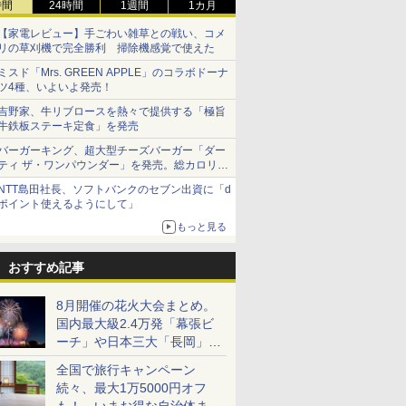
時間
24時間
1週間
1カ月
【家電レビュー】手ごわい雑草との戦い、コメ
リの草刈機で完全勝利 掃除機感覚で使えた
ミスド「Mrs. GREEN APPLE」のコラボドーナ
ツ4種、いよいよ発売！
吉野家、牛リブロースを熱々で提供する「極旨
牛鉄板ステーキ定食」を発売
バーガーキング、超大型チーズバーガー「ダー
ティ ザ・ワンパウンダー」を発売。総カロリー
約1656kcal、総重量約527g！
NTT島田社長、ソフトバンクのセブン出資に「d
ポイント使えるようにして」
もっと見る
おすすめ記事
8月開催の花火大会まとめ。
国内最大級2.4万発「幕張ビ
ーチ」や日本三大「長岡」な
ど大型イベント目白押し！
全国で旅行キャンペーン
続々、最大1万5000円オフ