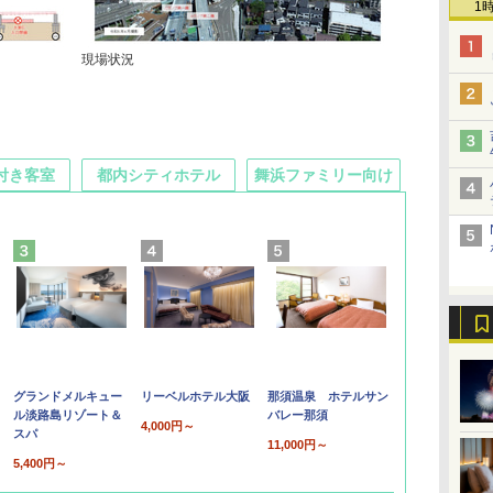
1
現場状況
付き客室
都内シティホテル
舞浜ファミリー向け
グランドメルキュー
リーベルホテル大阪
那須温泉 ホテルサン
ル淡路島リゾート＆
バレー那須
4,000円～
スパ
11,000円～
5,400円～