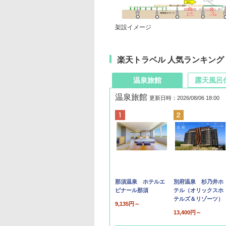
架設イメージ
楽天トラベル 人気ランキング
温泉旅館
露天風呂
温泉旅館
更新日時：2026/08/06 18:00
那須温泉 ホテルエ
別府温泉 杉乃井ホ
ピナール那須
テル（オリックスホ
テルズ＆リゾーツ）
9,135円～
13,400円～