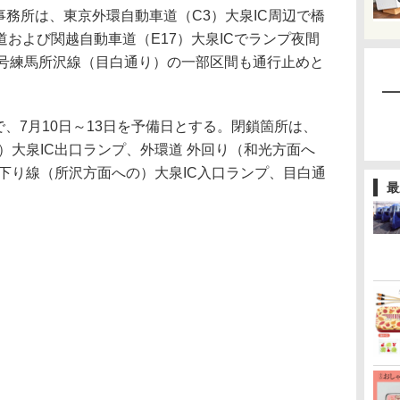
事務所は、東京外環自動車道（C3）大泉IC周辺で橋
および関越自動車道（E17）大泉ICでランプ夜間
4号練馬所沢線（目白通り）の一部区間も通行止めと
で、7月10日～13日を予備日とする。閉鎖箇所は、
）大泉IC出口ランプ、外環道 外回り（和光方面へ
 下り線（所沢方面への）大泉IC入口ランプ、目白通
最