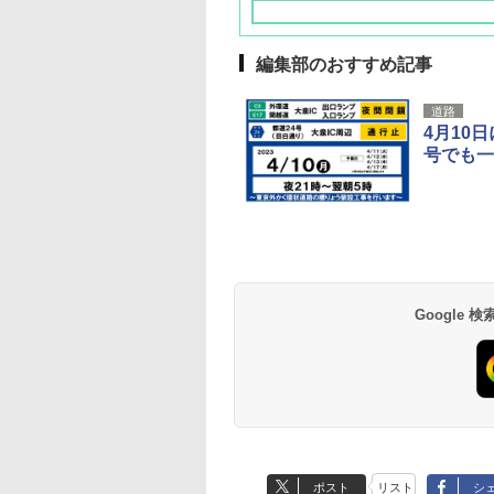
編集部のおすすめ記事
道路
4月10
号でも一
草津温泉 ホテル櫻
品川プリンスホテル
グランドニッコー東
海のサウナ＆スパ
東京ドームホテル
シェラトン・グラン
井
京ベイ 舞浜
オールインクルーシ
デ・トーキョーベ
7,037円～
7,980円～
ブ 島原温泉ホテル
イ・ホテル
14,300円～
6,800円～
南風楼
10,450円～
7,950円～
Google
ポスト
リスト
シ