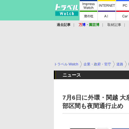
過去記事
万
博
・
園芸博
取材記事
トラベル Watch
企業・政府・官庁
道路
ニュース
7月6日に外環・関越 
部区間も夜間通行止め