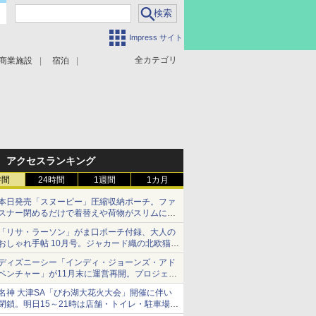
Impress サイト
全カテゴリ
商業施設
宿泊
アクセスランキング
時間
24時間
1週間
1カ月
本日発売「スヌーピー」圧縮収納ポーチ。ファ
スナー閉めるだけで着替えや荷物がスリムにま
とまる
「リサ・ラーソン」がま口ポーチ付録、大人の
おしゃれ手帖 10月号。ジャカード織の北欧猫デ
ザイン
ディズニーシー「インディ・ジョーンズ・アド
ベンチャー」が11月末に運営再開。プロジェク
ションマッピングを追加、DPAは1500円
名神 大津SA「びわ湖大花火大会」開催に伴い
閉鎖。明日15～21時は店舗・トイレ・駐車場の
利用不可