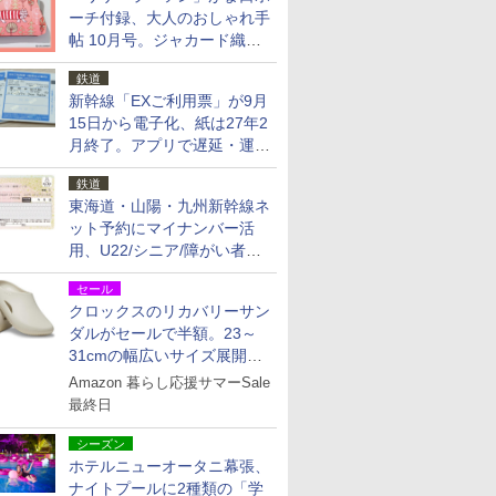
ーチ付録、大人のおしゃれ手
帖 10月号。ジャカード織の
北欧猫デザイン
鉄道
新幹線「EXご利用票」が9月
15日から電子化、紙は27年2
月終了。アプリで遅延・運休
も確認可能に
鉄道
東海道・山陽・九州新幹線ネ
ット予約にマイナンバー活
用、U22/シニア/障がい者割
を9月15日から発売
セール
クロックスのリカバリーサン
ダルがセールで半額。23～
31cmの幅広いサイズ展開、
独自のクッション素材を採用
Amazon 暮らし応援サマーSale
最終日
シーズン
ホテルニューオータニ幕張、
ナイトプールに2種類の「学