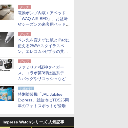
グッズ
電動ポンプ内蔵エアベッド
「WAQ AIR BED」、お盆帰
省シーズンの来客用ベッドに
も。使用後は収納バッグでコ
グッズ
ンパクトに保管
ペン先を変えずに紙とiPadに
使える2WAYスタイラスペ
ン。エレコム×ゼブラの共同
開発
グッズ
ファミリア×阪神タイガー
ス、コラボ第3弾は黒系デニ
ムバッグやサコッシュなど6
点。8月21日オンラインスト
お出かけ
アで発売
特別塗装機「JAL Jubilee
Express」就航地にTDS25周
年のフォトスポットが登場。
10月末まで青森空港に
Impress Watchシリーズ 人気記事