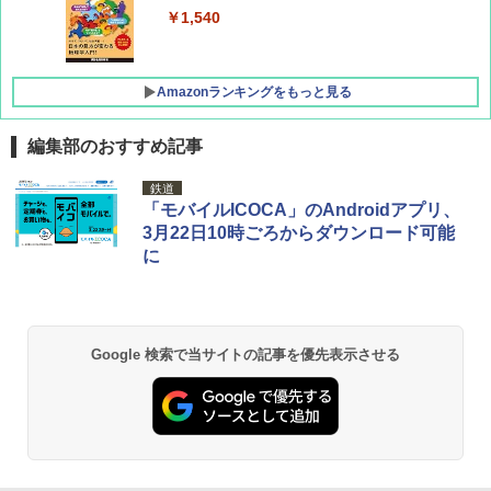
￥1,760
￥1,540
Amazonランキングをもっと見る
編集部のおすすめ記事
[キャンパーズコレクション 山善] ポップアッ
DEWEL パラソル 大型 ビーチ アウトドアパ
鉄道
プテント 傘みたいに広げて畳める パッとサ
ラソル ガーデン サイトシート付 折りたたみ
「モバイルICOCA」のAndroidアプリ、
ッとサンシェード キューブ フルクローズ メ
防水 UVカット 4段階高さ調整 軽量 収納袋付
3月22日10時ごろからダウンロード可能
ッシュ 簡単設置 ワンタッチテント キャンプ
き
に
&ハイキング カーキ PATC-150(KH)
￥6,459
￥6,830
熊撃退スプレー 熊よけスプレー 熊スプレー
Google 検索で当サイトの記事を優先表示させる
PYKES PEAK (パイクスピーク) 着替えテン
【日本企業販売】超強力クマ対策スプレー 30
ト プライバシー テント 【中が透けない】 1
0ml（連続噴射30秒）110ml（連続噴射15
人用 折りたたみ 防災グッズ 災害用トイレ ビ
秒）射程5～10m 安全ロック搭載 携帯収納袋
ーチ ピクニック ポップアップテント 携帯 簡
付き ヒグマ・イノシシ対策 自治体・教育機
易 トイレテント (グレー)
関の購入実績 登山・キャンプ・アウトドア・
防災用品 長期保存可能 緊急時用 日本国内発
送
￥4,980