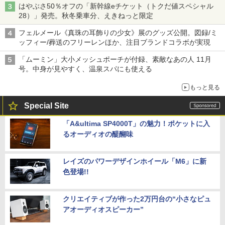
はやぶさ50％オフの「新幹線eチケット（トクだ値スペシャル
28）」発売。秋冬乗車分、えきねっと限定
フェルメール《真珠の耳飾りの少女》展のグッズ公開。図録/ミ
ッフィー/葬送のフリーレンほか、注目ブランドコラボが実現
「ムーミン」大小メッシュポーチが付録、素敵なあの人 11月
号。中身が見やすく、温泉スパにも使える
もっと見る
Special Site
「A&ultima SP4000T」の魅力！ポケットに入
るオーディオの醍醐味
レイズのパワーデザインホイール「M6」に新
色登場!!
クリエイティブが作った2万円台の“小さなピュ
アオーディオスピーカー”