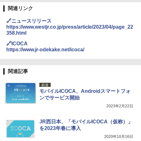
￥3,680
関連リンク
ENDLESS BASE 《めざましテレビで紹介》
テント ワンタッチ RENEW 幅200 2-3人用 43
🔗ニュースリリース
500002(88859)
GRANDOOR ステンレス保冷剤 2個セット 2
https://www.westjr.co.jp/press/article/2023/04/page_22
026リニューアル 急速冷凍 空間倍増 衛生的
358.html
コンパクト 保冷力長持ち
￥5,999
🔗ICOCA
￥2,980
https://www.jr-odekake.net/icoca/
[キャンパーズコレクション 山善] 傘みたいに
広げるだけ パッとサッとテント ブラックコ
ーティング フルクローズ メッシュ 3-4人用
ポインターライト 強力 小型 緑色/赤色/青紫色
簡単設置 ポップアップテント エクルベージ
USB充電式 高精度 超長距離照射 長時間使用
関連記事
ュ(BC仕様) PATC-150B(EB)
可能 安全ロック付き 高安全性 金属製耐久 コ
ンパクト多機能設計 持ち運び便利 アウトド
ア/オフィス/教育現場/展示会用 緑
鉄道
￥9,990
モバイルICOCA、Androidスマートフォ
￥1,180
ンでサービス開始
[キャンパーズコレクション 山善] 傘みたいに
2023年2月22日
広げるだけ パッとサッとテント キューブワ
イド ブラックコーティング フルクローズ メ
電動エアーポンプ SUP用 20PSI 電動ポンプ
ッシュ 4人用 簡単設置 ポップアップテント P
ゴムボート 空気入れ 空気抜き 自動停止 過熱
JR西日本、「モバイルICOCA（仮称）」
ATCW-150B エクルベージュ
保護 日光可読lcd 7種類ノズル付き
を2023年春に導入
2020年10月16日
￥-
￥7,884