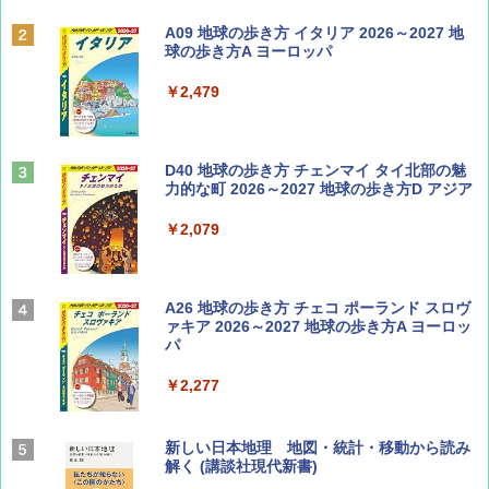
ディズニーファン ２０２６年 ９月号 [雑
A09 地球の歩き方 イタリア 2026～2027 地
誌] (ＤＩＳＮＥＹ ＦＡＮ)
球の歩き方A ヨーロッパ
￥713
￥2,479
山と溪谷 2026年8月号「南アルプス大全」
D40 地球の歩き方 チェンマイ タイ北部の魅
力的な町 2026～2027 地球の歩き方D アジア
￥1,540
￥2,079
Coyote No.89 特集 星野道夫 夢見る旅
A26 地球の歩き方 チェコ ポーランド スロヴ
ァキア 2026～2027 地球の歩き方A ヨーロッ
パ
￥1,540
￥2,277
AIRLINE（エアライン）2026年9月号【特
新しい日本地理 地図・統計・移動から読み
集】ボーイング110周年を祝して！
解く (講談社現代新書)