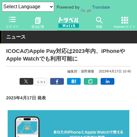
Powered by
Translate
トラベル Watch
旅の情報
カード・電子マネー
交通系ICカード
カテゴリ
過去記事
検索
Impressサイト
ニュース
ICOCAのApple Pay対応は2023年内、iPhoneや
Apple Watchでも利用可能に
編集部：湯野康隆
2023年4月17日 10:45
リスト
2023年4月17日 発表