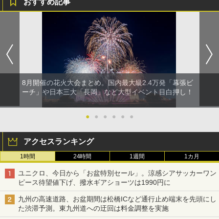
おすすめ記事
8月開催の花火大会まとめ。国内最大級2.4万発「幕張ビ
ーチ」や日本三大「長岡」など大型イベント目白押し！
●
●
●
●
●
●
アクセスランキング
1時間
24時間
1週間
1カ月
ユニクロ、今日から「お盆特別セール」。涼感シアサッカーワン
ピース待望値下げ、撥水ギアショーツは1990円に
九州の高速道路、お盆期間は松橋ICなど通行止め端末を先頭にし
た渋滞予測。東九州道への迂回は料金調整を実施