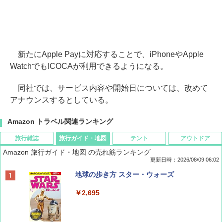
新たにApple Payに対応することで、iPhoneやApple
WatchでもICOCAが利用できるようになる。
同社では、サービス内容や開始日については、改めて
アナウンスするとしている。
Amazon トラベル関連ランキング
旅行雑誌
旅行ガイド・地図
テント
アウトドア
Amazon 旅行ガイド・地図 の売れ筋ランキング
更新日時：2026/08/09 06:02
BE-PAL(ビ-パル) 2026年 9 月号【特別付録:
地球の歩き方 スター・ウォーズ
SOTO ミニマル"旅"財布 ランダム2種】
￥2,695
￥1,500