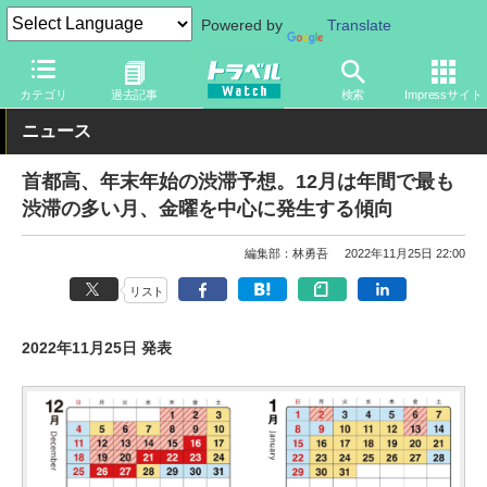
Powered by
Translate
トラベル Watch
旅の方法
クルマ旅
高速道路
カテゴリ
過去記事
検索
Impressサイト
ニュース
首都高、年末年始の渋滞予想。12月は年間で最も
渋滞の多い月、金曜を中心に発生する傾向
編集部：林勇吾
2022年11月25日 22:00
リスト
2022年11月25日 発表