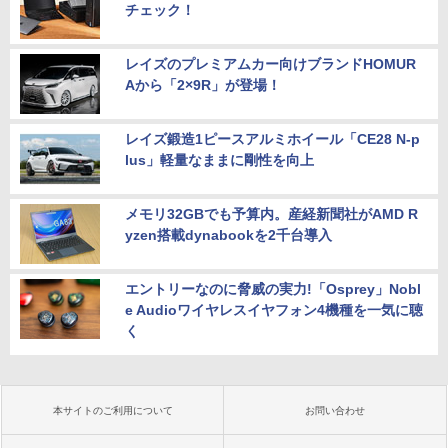
チェック！
レイズのプレミアムカー向けブランドHOMUR
Aから「2×9R」が登場！
レイズ鍛造1ピースアルミホイール「CE28 N-p
lus」軽量なままに剛性を向上
メモリ32GBでも予算内。産経新聞社がAMD R
yzen搭載dynabookを2千台導入
エントリーなのに脅威の実力!「Osprey」Nobl
e Audioワイヤレスイヤフォン4機種を一気に聴
く
本サイトのご利用について
お問い合わせ