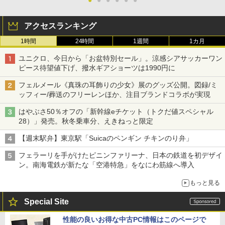
●
●
●
●
●
●
アクセスランキング
1時間
24時間
1週間
1カ月
ユニクロ、今日から「お盆特別セール」。涼感シアサッカーワン
ピース待望値下げ、撥水ギアショーツは1990円に
フェルメール《真珠の耳飾りの少女》展のグッズ公開。図録/ミ
ッフィー/葬送のフリーレンほか、注目ブランドコラボが実現
はやぶさ50％オフの「新幹線eチケット（トクだ値スペシャル
28）」発売。秋冬乗車分、えきねっと限定
【週末駅弁】東京駅「Suicaのペンギン チキンのり弁」
フェラーリを手がけたピニンファリーナ、日本の鉄道を初デザイ
ン。南海電鉄が新たな「空港特急」をなにわ筋線へ導入
もっと見る
Special Site
性能の良いお得な中古PC情報はこのページで