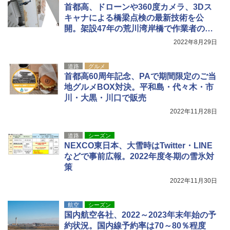
首都高、ドローンや360度カメラ、3Dス
￥9,990
熊撃退スプレー 熊よけスプレー 熊スプレー
キャナによる橋梁点検の最新技術を公
【日本企業販売】超強力クマ対策スプレー 30
開。架設47年の荒川湾岸橋で作業者の負
0ml（連続噴射30秒）110ml（連続噴射15
[キャンパーズコレクション 山善] 傘みたいに
秒）射程5～10m 安全ロック搭載 携帯収納袋
担減らす
2022年8月29日
広げるだけ パッとサッとテント キューブワ
付き ヒグマ・イノシシ対策 自治体・教育機
イド ブラックコーティング フルクローズ メ
関の購入実績 登山・キャンプ・アウトドア・
ッシュ 4人用 簡単設置 ポップアップテント P
防災用品 長期保存可能 緊急時用 日本国内発
道路
グルメ
ATCW-150B エクルベージュ
送
首都高60周年記念、PAで期間限定のご当
地グルメBOX対決。平和島・代々木・市
￥-
￥3,680
川・大黒・川口で販売
2022年11月28日
道路
シーズン
NEXCO東日本、大雪時はTwitter・LINE
などで事前広報。2022年度冬期の雪氷対
策
2022年11月30日
航空
シーズン
国内航空各社、2022～2023年末年始の予
約状況。国内線予約率は70～80％程度