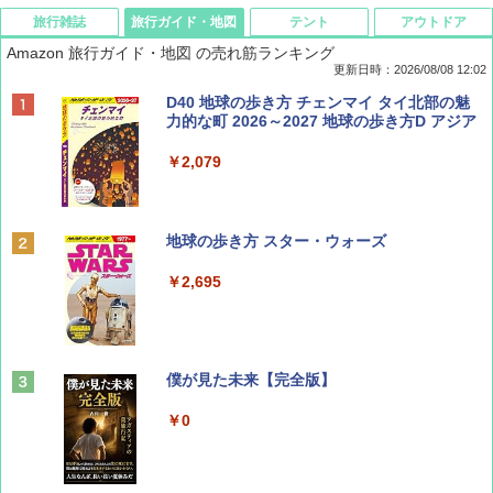
旅行雑誌
旅行ガイド・地図
テント
アウトドア
Amazon 旅行ガイド・地図 の売れ筋ランキング
更新日時：2026/08/08 12:02
BE-PAL(ビ-パル) 2026年 9 月号【特別付録:
D40 地球の歩き方 チェンマイ タイ北部の魅
SOTO ミニマル"旅"財布 ランダム2種】
力的な町 2026～2027 地球の歩き方D アジア
￥1,500
￥2,079
ディズニーファン ２０２６年 ９月号 [雑
地球の歩き方 スター・ウォーズ
誌] (ＤＩＳＮＥＹ ＦＡＮ)
￥2,695
￥713
山と溪谷 2026年8月号「南アルプス大全」
僕が見た未来【完全版】
￥1,540
￥0