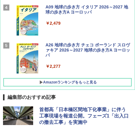
Coyote No.89 特集 星野道夫 夢見る旅
A09 地球の歩き方 イタリア 2026～2027 地
球の歩き方A ヨーロッパ
￥1,540
￥2,479
AIRLINE（エアライン）2026年9月号【特
A26 地球の歩き方 チェコ ポーランド スロヴ
集】ボーイング110周年を祝して！
ァキア 2026～2027 地球の歩き方A ヨーロッ
パ
￥1,760
￥2,277
Amazonランキングをもっと見る
編集部のおすすめ記事
[キャンパーズコレクション 山善] ポップアッ
GRANDOOR ステンレス保冷剤 2個セット 2
首都高「日本橋区間地下化事業」に伴う
プテント 傘みたいに広げて畳める パッとサ
026リニューアル 急速冷凍 空間倍増 衛生的
工事現場を報道公開。フェーズ1「出入口
ッとサンシェード キューブ フルクローズ メ
コンパクト 保冷力長持ち
の撤去工事」を実施中
ッシュ 簡単設置 ワンタッチテント キャンプ
&ハイキング カーキ PATC-150(KH)
￥2,980