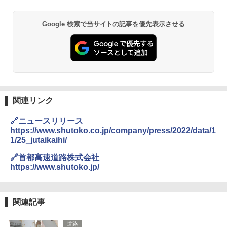
￥6,830
BUNDOK(バンドック)ソロ ドーム 1 EX BDK
Google 検索で当サイトの記事を優先表示させる
-08EX カーキ ソロキャンプ ポリエステル フ
PYKES PEAK (パイクスピーク) 着替えテン
レーム ドーム型 テント
ト プライバシー テント 【中が透けない】 1
人用 折りたたみ 防災グッズ 災害用トイレ ビ
￥14,800
ーチ ピクニック ポップアップテント 携帯 簡
易 トイレテント (ブラック)
DEWEL パラソル 大型 ビーチ アウトドアパ
￥4,980
ラソル ガーデン サイトシート付 折りたたみ
防水 UVカット 4段階高さ調整 軽量 収納袋付
関連リンク
き
ENDLESS BASE 《めざましテレビで紹介》
🔗ニュースリリース
テント ワンタッチ RENEW 幅200 2-3人用 43
￥6,459
https://www.shutoko.co.jp/company/press/2022/data/1
500002(88859)
1/25_jutaikaihi/
￥5,999
ポインターライト 強力 小型 緑色/赤色/青紫色
🔗首都高速道路株式会社
USB充電式 高精度 超長距離照射 長時間使用
https://www.shutoko.jp/
可能 安全ロック付き 高安全性 金属製耐久 コ
[キャンパーズコレクション 山善] 傘みたいに
ンパクト多機能設計 持ち運び便利 アウトド
広げるだけ パッとサッとテント ブラックコ
ア/オフィス/教育現場/展示会用 緑
ーティング フルクローズ メッシュ 3-4人用
関連記事
簡単設置 ポップアップテント エクルベージ
￥1,180
ュ(BC仕様) PATC-150B(EB)
道路