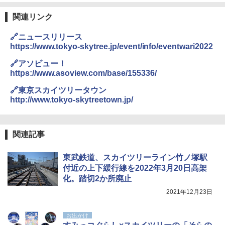
￥2,695
防水 UVカット 4段階高さ調整 軽量 収納袋付
き
関連リンク
ENDLESS BASE 《めざましテレビで紹介》
テント ワンタッチ RENEW 幅200 2-3人用 43
￥6,999
🔗ニュースリリース
500002(88859)
https://www.tokyo-skytree.jp/event/info/eventwari2022
A26 地球の歩き方 チェコ ポーランド スロヴ
ァキア 2026～2027 地球の歩き方A ヨーロッ
￥5,999
熊撃退スプレー 熊よけスプレー 熊スプレー
🔗アソビュー！
パ
【日本企業販売】超強力クマ対策スプレー 30
https://www.asoview.com/base/155336/
0ml（連続噴射30秒）110ml（連続噴射15
￥2,277
[キャンパーズコレクション 山善] 傘みたいに
秒）射程5～10m 安全ロック搭載 携帯収納袋
🔗東京スカイツリータウン
広げるだけ パッとサッとテント ブラックコ
付き ヒグマ・イノシシ対策 自治体・教育機
http://www.tokyo-skytreetown.jp/
ーティング フルクローズ メッシュ 3-4人用
関の購入実績 登山・キャンプ・アウトドア・
簡単設置 ポップアップテント エクルベージ
防災用品 長期保存可能 緊急時用 日本国内発
新しい日本地理 地図・統計・移動から読み
ュ(BC仕様) PATC-150B(EB)
送
解く (講談社現代新書)
関連記事
￥9,990
￥3,680
￥1,540
東武鉄道、スカイツリーライン竹ノ塚駅
付近の上下緩行線を2022年3月20日高架
[キャンパーズコレクション 山善] 傘みたいに
着替えテント トイレテント 透けない【換気
化。踏切2か所廃止
広げるだけ パッとサッとテント キューブワ
通気窓付き】収納袋付き UVカット 防水 防災
イドプラス ブラックコーティング フルクロ
コンパクト iimono117 (ブルー)
2021年12月23日
ーズ メッシュ 5人用 簡単設置 ポップアップ
テント PATCW-200B エクルベージュ
￥3,080
お出かけ
￥15,990