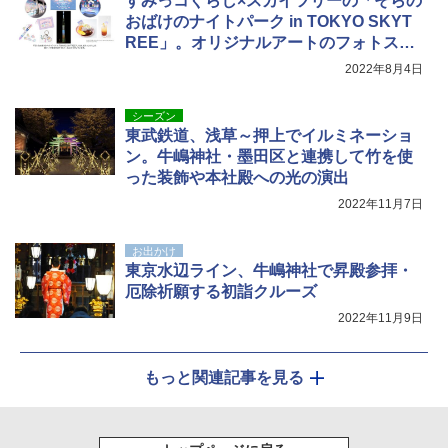
すみっコぐらし×スカイツリーの「そらの
おばけのナイトパーク in TOKYO SKYT
REE」。オリジナルアートのフォトスポ
ットや特別上映
2022年8月4日
シーズン
東武鉄道、浅草～押上でイルミネーショ
ン。牛嶋神社・墨田区と連携して竹を使
った装飾や本社殿への光の演出
2022年11月7日
お出かけ
東京水辺ライン、牛嶋神社で昇殿参拝・
厄除祈願する初詣クルーズ
2022年11月9日
もっと関連記事を見る