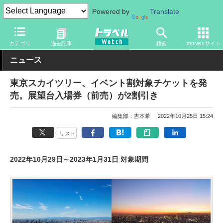
Powered by
Translate
トラベル Watch
地域
国内旅行
東京
カテゴリ
過去記事
検索
Impressサイト
ニュース
東京スカイツリー、イベント割対象チケットを発
売。展望台入場券（前売）が2割引き
編集部：吉本希
2022年10月25日 15:24
リスト
2022年10月29日～2023年1月31日 対象期間