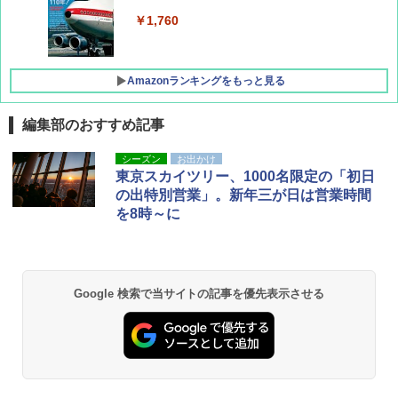
￥1,760
Amazonランキングをもっと見る
編集部のおすすめ記事
D40 地球の歩き方 チェンマイ タイ北部の魅
[キャンパーズコレクション 山善] ポップアッ
BUNDOK(バンドック)ソロ ドーム 1 EX BDK
シーズン
お出かけ
力的な町 2026～2027 地球の歩き方D アジア
プテント 傘みたいに広げて畳める パッとサ
-08EX カーキ ソロキャンプ ポリエステル フ
東京スカイツリー、1000名限定の「初日
ッとサンシェード キューブ フルクローズ メ
レーム テント
の出特別営業」。新年三が日は営業時間
ッシュ 簡単設置 ワンタッチテント キャンプ
￥2,079
を8時～に
&ハイキング カーキ PATC-150(KH)
￥14,800
￥6,831
A09 地球の歩き方 イタリア 2026～2027 地
GRANDOOR ステンレス保冷剤 2個セット 2
球の歩き方A ヨーロッパ
026リニューアル 急速冷凍 空間倍増 衛生的
Google 検索で当サイトの記事を優先表示させる
PYKES PEAK (パイクスピーク) 着替えテン
コンパクト 保冷力長持ち
ト プライバシー テント 【中が透けない】 1
￥2,479
人用 折りたたみ 防災グッズ 災害用トイレ ビ
￥2,980
ーチ ピクニック ポップアップテント 携帯 簡
易 トイレテント (ブラック)
地球の歩き方 スター・ウォーズ
DEWEL パラソル 大型 ビーチ アウトドアパ
￥4,980
ラソル ガーデン サイトシート付 折りたたみ