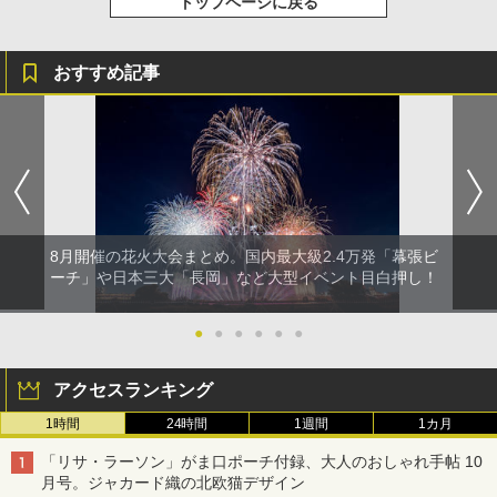
トップページに戻る
おすすめ記事
8月開催の花火大会まとめ。国内最大級2.4万発「幕張ビ
ーチ」や日本三大「長岡」など大型イベント目白押し！
●
●
●
●
●
●
アクセスランキング
1時間
24時間
1週間
1カ月
「リサ・ラーソン」がま口ポーチ付録、大人のおしゃれ手帖 10
月号。ジャカード織の北欧猫デザイン