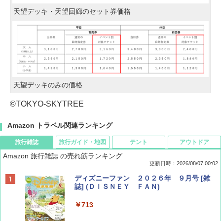
天望デッキ・天望回廊のセット券価格
天望デッキのみの価格
©TOKYO-SKYTREE
Amazon トラベル関連ランキング
旅行雑誌
旅行ガイド・地図
テント
アウトドア
Amazon 旅行雑誌 の売れ筋ランキング
更新日時：2026/08/07 00:02
ディズニーファン ２０２６年 ９月号 [雑
誌] (ＤＩＳＮＥＹ ＦＡＮ)
￥713