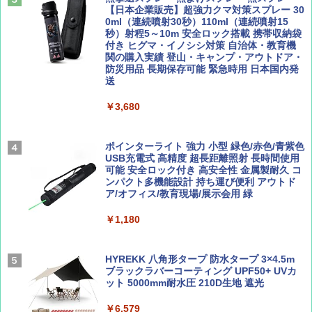
￥1,540
【日本企業販売】超強力クマ対策スプレー 30
￥2,479
0ml（連続噴射30秒）110ml（連続噴射15
ENDLESS BASE 《めざましテレビで紹介》
秒）射程5～10m 安全ロック搭載 携帯収納袋
テント ワンタッチ RENEW 幅200 2-3人用 43
付き ヒグマ・イノシシ対策 自治体・教育機
500002(89232)
関の購入実績 登山・キャンプ・アウトドア・
防災用品 長期保存可能 緊急時用 日本国内発
Coyote No.89 特集 星野道夫 夢見る旅
A26 地球の歩き方 チェコ ポーランド スロヴ
送
ァキア 2026～2027 地球の歩き方A ヨーロッ
￥5,999
パ
￥1,540
￥3,680
￥2,277
[キャンパーズコレクション 山善] 傘みたいに
広げるだけ パッとサッとテント ブラックコ
ーティング フルクローズ メッシュ 3-4人用
ポインターライト 強力 小型 緑色/赤色/青紫色
簡単設置 ポップアップテント エクルベージ
USB充電式 高精度 超長距離照射 長時間使用
AIRLINE（エアライン）2026年9月号【特
新しい日本地理 地図・統計・移動から読み
ュ(BC仕様) PATC-150B(EB)
可能 安全ロック付き 高安全性 金属製耐久 コ
集】ボーイング110周年を祝して！
解く (講談社現代新書)
ンパクト多機能設計 持ち運び便利 アウトド
ア/オフィス/教育現場/展示会用 緑
￥9,990
￥1,760
￥1,540
￥1,180
[キャンパーズコレクション 山善] 傘みたいに
広げるだけ パッとサッとテント キューブワ
イド ブラックコーティング フルクローズ メ
HYREKK 八角形タープ 防水タープ 3×4.5m
ッシュ 4人用 簡単設置 ポップアップテント P
ブラックラバーコーティング UPF50+ UVカ
ATCW-150B エクルベージュ
ット 5000mm耐水圧 210D生地 遮光
￥-
￥6,579