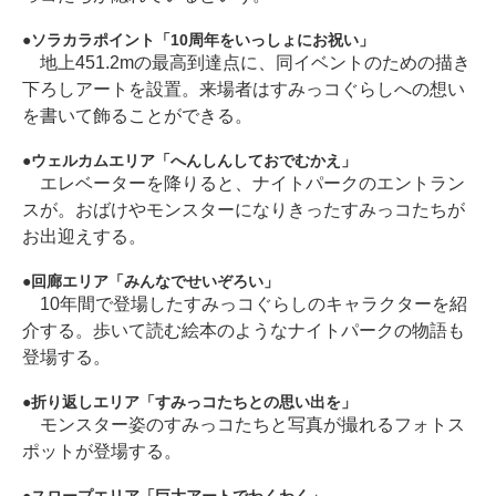
ソラカラポイント「10周年をいっしょにお祝い」
地上451.2mの最高到達点に、同イベントのための描き
下ろしアートを設置。来場者はすみっコぐらしへの想い
を書いて飾ることができる。
ウェルカムエリア「へんしんしておでむかえ」
エレベーターを降りると、ナイトパークのエントラン
スが。おばけやモンスターになりきったすみっコたちが
お出迎えする。
回廊エリア「みんなでせいぞろい」
10年間で登場したすみっコぐらしのキャラクターを紹
介する。歩いて読む絵本のようなナイトパークの物語も
登場する。
折り返しエリア「すみっコたちとの思い出を」
モンスター姿のすみっコたちと写真が撮れるフォトス
ポットが登場する。
スロープエリア「巨大アートでわくわく」