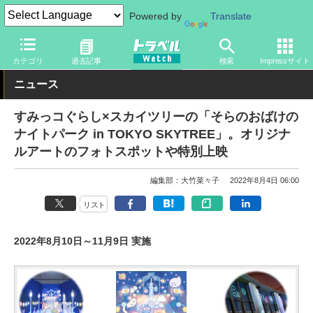
Powered by
Translate
トラベル Watch
地域
国内旅行
東京
カテゴリ
過去記事
検索
Impressサイト
ニュース
すみっコぐらし×スカイツリーの「そらのおばけの
ナイトパーク in TOKYO SKYTREE」。オリジナ
ルアートのフォトスポットや特別上映
編集部：大竹菜々子
2022年8月4日 06:00
リスト
2022年8月10日～11月9日 実施