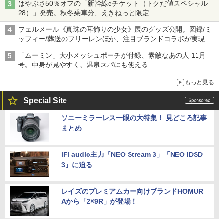
はやぶさ50％オフの「新幹線eチケット（トクだ値スペシャル
28）」発売。秋冬乗車分、えきねっと限定
フェルメール《真珠の耳飾りの少女》展のグッズ公開。図録/ミ
ッフィー/葬送のフリーレンほか、注目ブランドコラボが実現
「ムーミン」大小メッシュポーチが付録、素敵なあの人 11月
号。中身が見やすく、温泉スパにも使える
もっと見る
Special Site
ソニーミラーレス一眼の大特集！ 見どころ記事
まとめ
iFi audio主力「NEO Stream 3」「NEO iDSD
3」に迫る
レイズのプレミアムカー向けブランドHOMUR
Aから「2×9R」が登場！