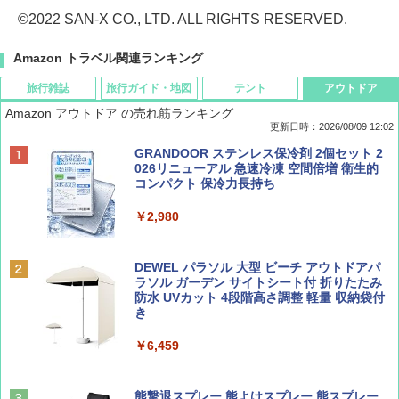
©2022 SAN-X CO., LTD. ALL RIGHTS RESERVED.
Amazon トラベル関連ランキング
旅行雑誌
旅行ガイド・地図
テント
アウトドア
Amazon アウトドア の売れ筋ランキング
更新日時：2026/08/09 12:02
BE-PAL(ビ-パル) 2026年 9 月号【特別付録:
地球の歩き方 スター・ウォーズ
[キャンパーズコレクション 山善] ポップアッ
GRANDOOR ステンレス保冷剤 2個セット 2
SOTO ミニマル"旅"財布 ランダム2種】
プテント 傘みたいに広げて畳める パッとサ
026リニューアル 急速冷凍 空間倍増 衛生的
ッとサンシェード キューブ フルクローズ メ
コンパクト 保冷力長持ち
￥2,695
ッシュ 簡単設置 ワンタッチテント キャンプ
￥1,500
&ハイキング カーキ PATC-150(KH)
￥2,980
￥6,830
ディズニーファン ２０２６年 ９月号 [雑
D40 地球の歩き方 チェンマイ タイ北部の魅
DEWEL パラソル 大型 ビーチ アウトドアパ
誌] (ＤＩＳＮＥＹ ＦＡＮ)
力的な町 2026～2027 地球の歩き方D アジア
ラソル ガーデン サイトシート付 折りたたみ
PYKES PEAK (パイクスピーク) 着替えテン
防水 UVカット 4段階高さ調整 軽量 収納袋付
ト プライバシー テント 【中が透けない】 1
き
￥713
￥2,079
人用 折りたたみ 防災グッズ 災害用トイレ ビ
ーチ ピクニック ポップアップテント 携帯 簡
￥6,459
易 トイレテント (ブラック)
山と溪谷 2026年8月号「南アルプス大全」
A09 地球の歩き方 イタリア 2026～2027 地
￥4,980
球の歩き方A ヨーロッパ
熊撃退スプレー 熊よけスプレー 熊スプレー