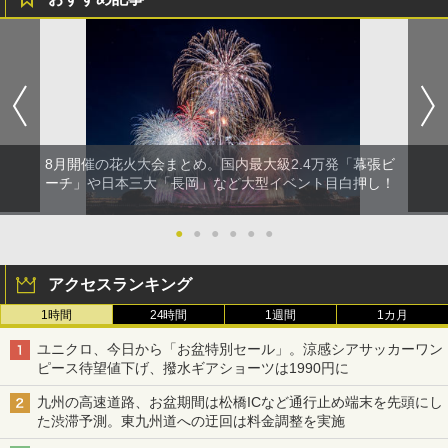
8月開催の花火大会まとめ。国内最大級2.4万発「幕張ビ
ーチ」や日本三大「長岡」など大型イベント目白押し！
●
●
●
●
●
●
アクセスランキング
1時間
24時間
1週間
1カ月
ユニクロ、今日から「お盆特別セール」。涼感シアサッカーワン
ピース待望値下げ、撥水ギアショーツは1990円に
九州の高速道路、お盆期間は松橋ICなど通行止め端末を先頭にし
た渋滞予測。東九州道への迂回は料金調整を実施