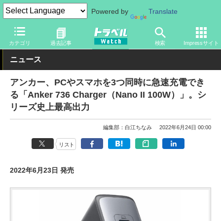
Powered by
Translate
トラベル Watch
旅のアイテム
スマホ・ルーター
カテゴリ
過去記事
検索
Impressサイト
ニュース
アンカー、PCやスマホを3つ同時に急速充電でき
る「Anker 736 Charger（Nano II 100W）」。シ
リーズ史上最高出力
編集部：白江ちなみ
2022年6月24日 00:00
リスト
2022年6月23日 発売