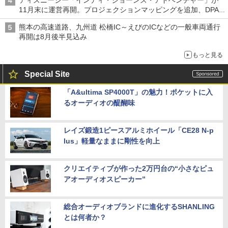
11月末に運営再開。プロジェクションマッピングを追加、DPA
は1500円
熊本の高速道路、九州道 松橋IC～えびのICなどの一般車両通行
再開は8月後半見込み
もっと見る
Special Site
「A&ultima SP4000T」の魅力！ポケットに入
るオーディオの醍醐味
レイズ鍛造1ピースアルミホイール「CE28 N-p
lus」軽量なままに剛性を向上
クリエイティブが作った2万円台の“小さなピュ
アオーディオスピーカー”
総合オーディオブランドに進化するSHANLING
とは何者か？