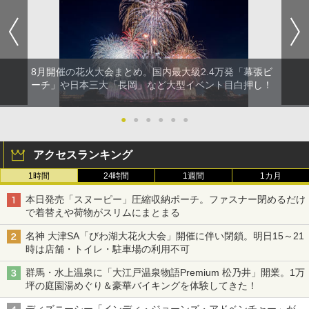
8月開催の花火大会まとめ。国内最大級2.4万発「幕張ビ
ーチ」や日本三大「長岡」など大型イベント目白押し！
●
●
●
●
●
●
アクセスランキング
1時間
24時間
1週間
1カ月
本日発売「スヌーピー」圧縮収納ポーチ。ファスナー閉めるだけ
で着替えや荷物がスリムにまとまる
名神 大津SA「びわ湖大花火大会」開催に伴い閉鎖。明日15～21
時は店舗・トイレ・駐車場の利用不可
群馬・水上温泉に「大江戸温泉物語Premium 松乃井」開業。1万
坪の庭園湯めぐり＆豪華バイキングを体験してきた！
ディズニーシー「インディ・ジョーンズ・アドベンチャー」が