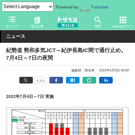
Powered by
Translate
トラベル Watch
企業・政府・官庁
道路
NEXCO
カテゴリ
過去記事
検索
Impressサイト
ニュース
紀勢道 勢和多気JCT～紀伊長島IC間で通行止め。
7月4日～7日の夜間
編集部：林未来
2022年6月9日 00:00
リスト
2022年7月4日～7日 実施