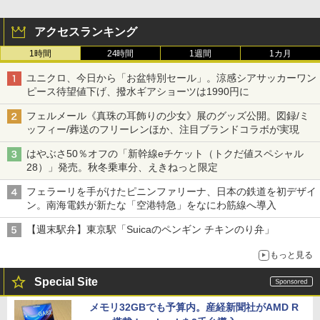
アクセスランキング
1時間
24時間
1週間
1カ月
ユニクロ、今日から「お盆特別セール」。涼感シアサッカーワン
ピース待望値下げ、撥水ギアショーツは1990円に
フェルメール《真珠の耳飾りの少女》展のグッズ公開。図録/ミ
ッフィー/葬送のフリーレンほか、注目ブランドコラボが実現
はやぶさ50％オフの「新幹線eチケット（トクだ値スペシャル
28）」発売。秋冬乗車分、えきねっと限定
フェラーリを手がけたピニンファリーナ、日本の鉄道を初デザイ
ン。南海電鉄が新たな「空港特急」をなにわ筋線へ導入
【週末駅弁】東京駅「Suicaのペンギン チキンのり弁」
もっと見る
Special Site
メモリ32GBでも予算内。産経新聞社がAMD R