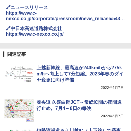
🔗ニュースリリース
https://www.c-
nexco.co.jp/corporate/pressroom/news_release/5436.
html
🔗中日本高速道路株式会社
https://www.c-nexco.co.jp/
関連記事
上越新幹線、最高速が240km/hから275k
m/hへ向上して7分短縮。2023年春のダイ
ヤ変更に向け準備
2022年6月7日
圏央道 久喜白岡JCT～常総IC間の夜間通
行止め。7月4～8日の毎晩
2022年6月7日
伊勢湾岸道みえ川越IC（上下線）で昼夜