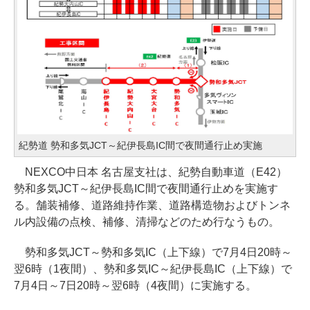
紀勢道 勢和多気JCT～紀伊長島IC間で夜間通行止め実施
NEXCO中日本 名古屋支社は、紀勢自動車道（E42）
勢和多気JCT～紀伊長島IC間で夜間通行止めを実施す
る。舗装補修、道路維持作業、道路構造物およびトンネ
ル内設備の点検、補修、清掃などのため行なうもの。
勢和多気JCT～勢和多気IC（上下線）で7月4日20時～
翌6時（1夜間）、勢和多気IC～紀伊長島IC（上下線）で
7月4日～7日20時～翌6時（4夜間）に実施する。