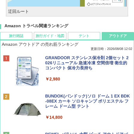
迂回ルート
Amazon トラベル関連ランキング
旅行雑誌
旅行ガイド・地図
テント
アウトドア
Amazon アウトドア の売れ筋ランキング
更新日時：2026/08/08 12:02
BE-PAL(ビ-パル) 2026年 9 月号【特別付録:
D40 地球の歩き方 チェンマイ タイ北部の魅
[キャンパーズコレクション 山善] ポップアッ
GRANDOOR ステンレス保冷剤 2個セット 2
SOTO ミニマル"旅"財布 ランダム2種】
力的な町 2026～2027 地球の歩き方D アジア
プテント 傘みたいに広げて畳める パッとサ
026リニューアル 急速冷凍 空間倍増 衛生的
ッとサンシェード キューブ フルクローズ メ
コンパクト 保冷力長持ち
ッシュ 簡単設置 ワンタッチテント キャンプ
￥1,500
￥2,079
&ハイキング カーキ PATC-150(KH)
￥2,980
￥6,830
ディズニーファン ２０２６年 ９月号 [雑
地球の歩き方 スター・ウォーズ
BUNDOK(バンドック)ソロ ドーム 1 EX BDK
誌] (ＤＩＳＮＥＹ ＦＡＮ)
-08EX カーキ ソロキャンプ ポリエステル フ
PYKES PEAK (パイクスピーク) 着替えテン
レーム ドーム型 テント
￥2,695
ト プライバシー テント 【中が透けない】 1
￥713
人用 折りたたみ 防災グッズ 災害用トイレ ビ
￥14,800
ーチ ピクニック ポップアップテント 携帯 簡
易 トイレテント (ブラック)
山と溪谷 2026年8月号「南アルプス大全」
僕が見た未来【完全版】