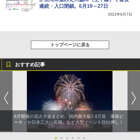
連続・入口閉鎖。6月19～27日
2022年6月7日
トップページに戻る
おすすめ記事
8月開催の花火大会まとめ。国内最大級2.4万発「幕張ビ
ーチ」や日本三大「長岡」など大型イベント目白押し！
●
●
●
●
●
●