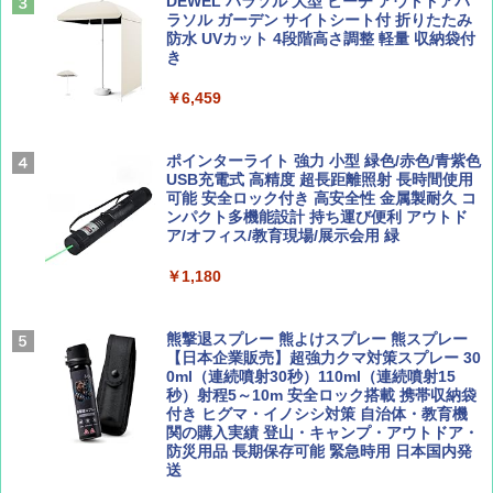
DEWEL パラソル 大型 ビーチ アウトドアパ
￥4,980
ラソル ガーデン サイトシート付 折りたたみ
￥1,540
￥0
防水 UVカット 4段階高さ調整 軽量 収納袋付
き
ENDLESS BASE 《めざましテレビで紹介》
テント ワンタッチ RENEW 幅200 2-3人用 43
￥6,459
500002(88859)
Coyote No.89 特集 星野道夫 夢見る旅
A09 地球の歩き方 イタリア 2026～2027 地
球の歩き方A ヨーロッパ
￥5,999
ポインターライト 強力 小型 緑色/赤色/青紫色
￥1,540
USB充電式 高精度 超長距離照射 長時間使用
￥2,479
可能 安全ロック付き 高安全性 金属製耐久 コ
[キャンパーズコレクション 山善] 傘みたいに
ンパクト多機能設計 持ち運び便利 アウトド
広げるだけ パッとサッとテント ブラックコ
ア/オフィス/教育現場/展示会用 緑
ーティング フルクローズ メッシュ 3-4人用
簡単設置 ポップアップテント エクルベージ
AIRLINE（エアライン）2026年9月号【特
A26 地球の歩き方 チェコ ポーランド スロヴ
￥1,180
ュ(BC仕様) PATC-150B(EB)
集】ボーイング110周年を祝して！
ァキア 2026～2027 地球の歩き方A ヨーロッ
パ
￥9,990
￥1,760
熊撃退スプレー 熊よけスプレー 熊スプレー
￥2,277
【日本企業販売】超強力クマ対策スプレー 30
0ml（連続噴射30秒）110ml（連続噴射15
[キャンパーズコレクション 山善] 傘みたいに
秒）射程5～10m 安全ロック搭載 携帯収納袋
広げるだけ パッとサッとテント キューブワ
付き ヒグマ・イノシシ対策 自治体・教育機
イド ブラックコーティング フルクローズ メ
関の購入実績 登山・キャンプ・アウトドア・
ッシュ 4人用 簡単設置 ポップアップテント P
防災用品 長期保存可能 緊急時用 日本国内発
ATCW-150B エクルベージュ
送