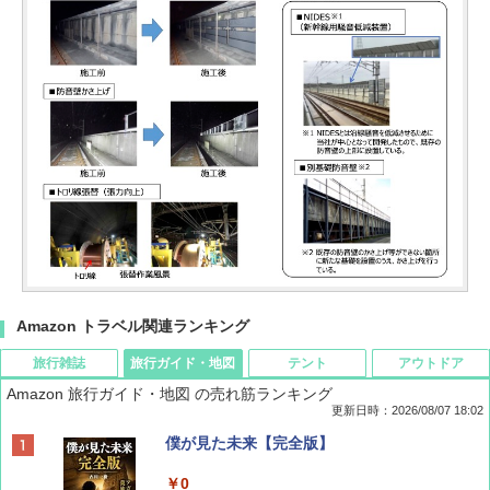
Amazon トラベル関連ランキング
旅行雑誌
旅行ガイド・地図
テント
アウトドア
Amazon 旅行ガイド・地図 の売れ筋ランキング
更新日時：2026/08/07 18:02
ディズニーファン ２０２６年 ９月号 [雑
僕が見た未来【完全版】
誌] (ＤＩＳＮＥＹ ＦＡＮ)
￥0