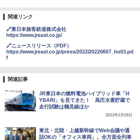
易 トイレテント (グレー)
￥4,980
熊撃退スプレー 熊よけスプレー 熊スプレー
関連リンク
【日本企業販売】超強力クマ対策スプレー 30
0ml（連続噴射30秒）110ml（連続噴射15
🔗東日本旅客鉄道株式会社
ENDLESS BASE 《めざましテレビで紹介》
秒）射程5～10m 安全ロック搭載 携帯収納袋
テント ワンタッチ RENEW 幅200 2-3人用 43
付き ヒグマ・イノシシ対策 自治体・教育機
https://www.jreast.co.jp/
500002(88859)
関の購入実績 登山・キャンプ・アウトドア・
防災用品 長期保存可能 緊急時用 日本国内発
🔗ニュースリリース（PDF）
送
https://www.jreast.co.jp/press/2022/20220607_ho03.pd
￥5,999
f
￥3,680
[キャンパーズコレクション 山善] 傘みたいに
広げるだけ パッとサッとテント ブラックコ
関連記事
ーティング フルクローズ メッシュ 3-4人用
BUNDOK(バンドック)ソロ ドーム 1 EX BDK
簡単設置 ポップアップテント エクルベージ
-08EX カーキ ソロキャンプ ポリエステル フ
ュ(BC仕様) PATC-150B(EB)
レーム ドーム型 テント
JR東日本の燃料電池ハイブリッド車「H
YBARI」を見てきた！ 高圧水素貯蔵で
￥9,990
￥14,800
走行試験は鶴見線ほか
2022年2月18日
[キャンパーズコレクション 山善] 傘みたいに
着替えテント トイレテント 透けない【換気
広げるだけ パッとサッとテント キューブワ
通気窓付き】収納袋付き UVカット 防水 防災
東北・北陸・上越新幹線でWeb会議や通
イド ブラックコーティング フルクローズ メ
コンパクト iimono117 (ブルー)
ッシュ 4人用 簡単設置 ポップアップテント P
話OKの「オフィス車両」。全方面全列車