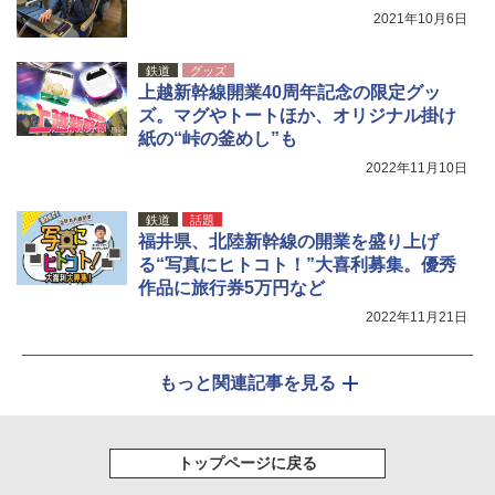
ATCW-150B エクルベージュ
￥3,080
2021年10月6日
￥-
鉄道
グッズ
上越新幹線開業40周年記念の限定グッ
ズ。マグやトートほか、オリジナル掛け
紙の“峠の釜めし”も
2022年11月10日
鉄道
話題
福井県、北陸新幹線の開業を盛り上げ
る“写真にヒトコト！”大喜利募集。優秀
作品に旅行券5万円など
2022年11月21日
もっと関連記事を見る
トップページに戻る