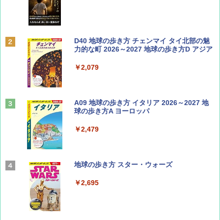
￥713
BE-PAL(ビ-パル) 2026年 9 月号【特別付録:
D40 地球の歩き方 チェンマイ タイ北部の魅
SOTO ミニマル"旅"財布 ランダム2種】
力的な町 2026～2027 地球の歩き方D アジア
￥1,500
￥2,079
山と溪谷 2026年8月号「南アルプス大全」
A09 地球の歩き方 イタリア 2026～2027 地
球の歩き方A ヨーロッパ
￥1,540
￥2,479
Coyote No.89 特集 星野道夫 夢見る旅
地球の歩き方 スター・ウォーズ
￥1,540
￥2,695