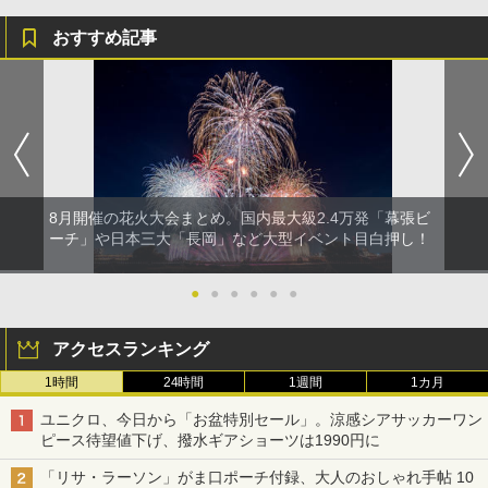
おすすめ記事
8月開催の花火大会まとめ。国内最大級2.4万発「幕張ビ
ーチ」や日本三大「長岡」など大型イベント目白押し！
●
●
●
●
●
●
アクセスランキング
1時間
24時間
1週間
1カ月
ユニクロ、今日から「お盆特別セール」。涼感シアサッカーワン
ピース待望値下げ、撥水ギアショーツは1990円に
「リサ・ラーソン」がま口ポーチ付録、大人のおしゃれ手帖 10