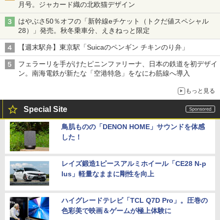
月号。ジャカード織の北欧猫デザイン
はやぶさ50％オフの「新幹線eチケット（トクだ値スペシャル
28）」発売。秋冬乗車分、えきねっと限定
【週末駅弁】東京駅「Suicaのペンギン チキンのり弁」
フェラーリを手がけたピニンファリーナ、日本の鉄道を初デザイ
ン。南海電鉄が新たな「空港特急」をなにわ筋線へ導入
もっと見る
Special Site
鳥肌ものの「DENON HOME」サウンドを体感
した！
レイズ鍛造1ピースアルミホイール「CE28 N-p
lus」軽量なままに剛性を向上
ハイグレードテレビ「TCL Q7D Pro」。圧巻の
色彩美で映画＆ゲームが極上体験に