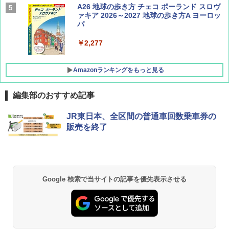
AIRLINE（エアライン）2026年9月号【特
A26 地球の歩き方 チェコ ポーランド スロヴ
集】ボーイング110周年を祝して！
ァキア 2026～2027 地球の歩き方A ヨーロッ
パ
￥1,760
￥2,277
Amazonランキングをもっと見る
編集部のおすすめ記事
[キャンパーズコレクション 山善] ポップアッ
DEWEL パラソル 大型 ビーチ アウトドアパ
JR東日本、全区間の普通車回数乗車券の
プテント 傘みたいに広げて畳める パッとサ
ラソル ガーデン サイトシート付 折りたたみ
販売を終了
ッとサンシェード キューブ フルクローズ メ
防水 UVカット 4段階高さ調整 軽量 収納袋付
ッシュ 簡単設置 ワンタッチテント キャンプ
き
&ハイキング カーキ PATC-150(KH)
￥6,459
￥6,831
Google 検索で当サイトの記事を優先表示させる
GRANDOOR ステンレス保冷剤 2個セット 2
PYKES PEAK (パイクスピーク) 着替えテン
026リニューアル 急速冷凍 空間倍増 衛生的
ト プライバシー テント 【中が透けない】 1
コンパクト 保冷力長持ち
人用 折りたたみ 防災グッズ 災害用トイレ ビ
ーチ ピクニック ポップアップテント 携帯 簡
￥2,980