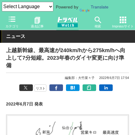
Powered by
Translate
トラベル Watch
企業・政府・官庁
鉄道
JR
カテゴリ
過去記事
検索
Impressサイト
ニュース
上越新幹線、最高速が240km/hから275km/hへ向
上して7分短縮。2023年春のダイヤ変更に向け準
備
編集部：大竹菜々子
2022年6月7日 17:54
リスト
2022年6月7日 発表