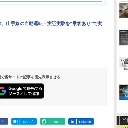
本、山手線の自動運転・実証実験を“乗客あり”で実
北陸 福井 あわら
品川プリンスホテ
舞浜ビューホテル
箱根湯本温泉 ホテ
ホテルトラスティ東
オリエンタルホテル
下呂温泉 水明館
住友不動産ホテル ヴ
東京ベイ舞浜ホテル
温泉 清風荘（北陸
ル イーストタワー
ｂｙ ＨＵＬＩＣ
ル おかだ
京ベイサイド
東京ベイ
ィラフォンテーヌグラ
ファーストリゾート
8,250円～
最大級の庭園露天風
（旧：東京ベイ舞浜
ンド東京有明
9,958円～
11,200円～
5,450円～
5,200円～
4,290円～
呂の宿 清風荘）
ホテル）
19,541円～
5,758円～
6,070円～
 検索で当サイトの記事を優先表示させる
ェア
はてブ
note
LinkedIn