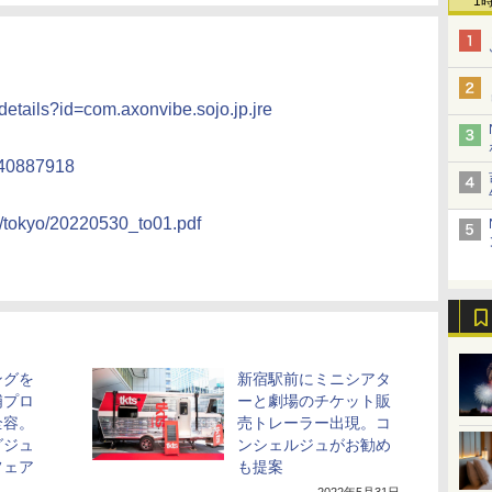
1
/details?id=com.axonvibe.sojo.jp.jre
1540887918
22/tokyo/20220530_to01.pdf
ングを
新宿駅前にミニシアタ
浦プロ
ーと劇場のチケット販
全容。
売トレーラー出現。コ
グジュ
ンシェルジュがお勧め
フェア
も提案