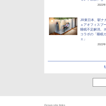
2022
JR東日本、駅ナ
ェアオフィスブ
睡眠不足解消。
コラボの「睡眠
ェ」
2022
Group site links