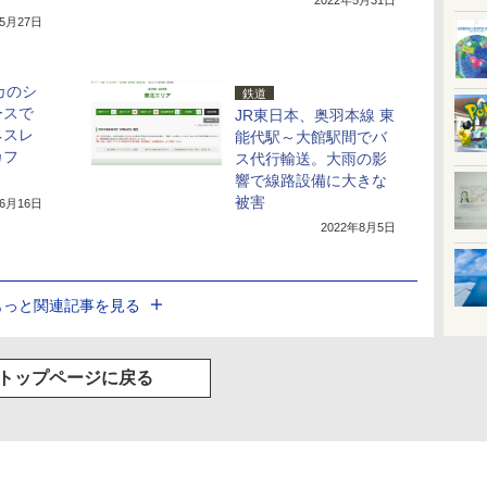
2022年5月31日
年5月27日
カのシ
鉄道
ースで
JR東日本、奥羽本線 東
ネスレ
能代駅～大館駅間でバ
カフ
ス代行輸送。大雨の影
響で線路設備に大きな
被害
年6月16日
2022年8月5日
もっと関連記事を見る
トップページに戻る