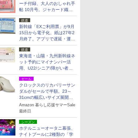
ーチ付録、大人のおしゃれ手
帖 10月号。ジャカード織の
北欧猫デザイン
鉄道
新幹線「EXご利用票」が9月
15日から電子化、紙は27年2
月終了。アプリで遅延・運休
も確認可能に
鉄道
東海道・山陽・九州新幹線ネ
ット予約にマイナンバー活
用、U22/シニア/障がい者割
を9月15日から発売
セール
クロックスのリカバリーサン
ダルがセールで半額。23～
31cmの幅広いサイズ展開、
独自のクッション素材を採用
Amazon 暮らし応援サマーSale
最終日
シーズン
ホテルニューオータニ幕張、
ナイトプールに2種類の「学