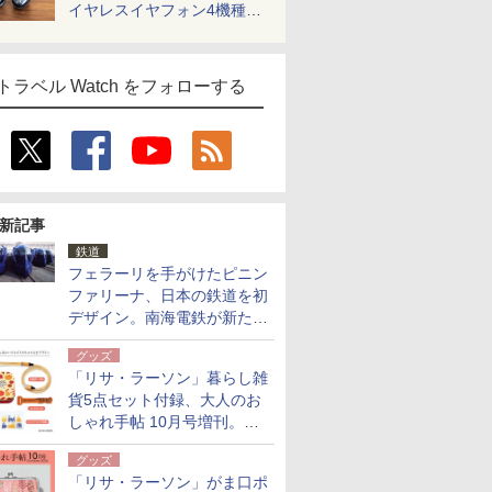
イヤレスイヤフォン4機種を
一気に聴く
トラベル Watch をフォローする
新記事
鉄道
フェラーリを手がけたピニン
ファリーナ、日本の鉄道を初
デザイン。南海電鉄が新たな
「空港特急」をなにわ筋線へ
グッズ
導入
「リサ・ラーソン」暮らし雑
貨5点セット付録、大人のお
しゃれ手帖 10月号増刊。
USBケーブルや缶ケースなど
グッズ
「リサ・ラーソン」がま口ポ