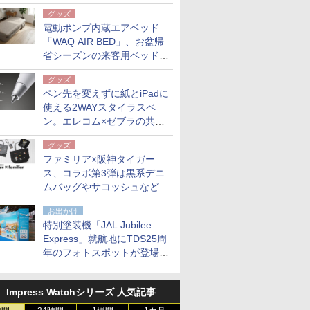
グッズ
電動ポンプ内蔵エアベッド
「WAQ AIR BED」、お盆帰
省シーズンの来客用ベッドに
も。使用後は収納バッグでコ
グッズ
ンパクトに保管
ペン先を変えずに紙とiPadに
使える2WAYスタイラスペ
ン。エレコム×ゼブラの共同
開発
グッズ
ファミリア×阪神タイガー
ス、コラボ第3弾は黒系デニ
ムバッグやサコッシュなど6
点。8月21日オンラインスト
お出かけ
アで発売
特別塗装機「JAL Jubilee
Express」就航地にTDS25周
年のフォトスポットが登場。
10月末まで青森空港に
Impress Watchシリーズ 人気記事