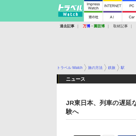
過去記事
万
博
・
園芸博
取材記事
トラベル Watch
旅の方法
鉄旅
駅
ニュース
JR東日本、列車の遅
験へ