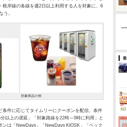
・根岸線の各線を週2日以上利用する人を対象に、6
行なう。
最
対象商品の例
条件に応じてタイムリーにクーポンを配信。条件
分以上の遅延」「対象路線を22時～0時に利用」と
「NewDays」「NewDays KIOSK」「ベック