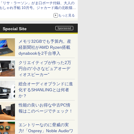
「リサ・ラーソン」がま口ポーチ付録、大人の
おしゃれ手帖 10月号。ジャカード織の北欧猫デ
ザイン
もっと見る
Special Site
メモリ32GBでも予算内。産
経新聞社がAMD Ryzen搭載
dynabookを2千台導入
クリエイティブが作った2万
円台の“小さなピュアオーデ
ィオスピーカー”
総合オーディオブランドに進
化するSHANLINGとは何者
か？
性能の良いお得な中古PC情
報はこのページでチェック！
エントリーなのに脅威の実
力!「Osprey」Noble Audioワ