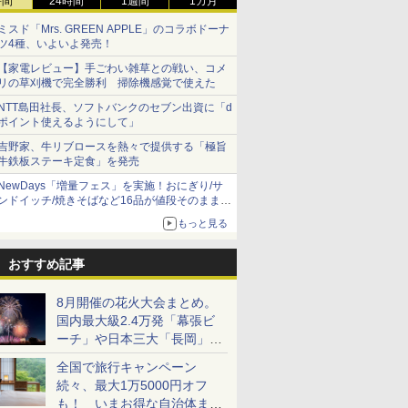
時間
24時間
1週間
1カ月
ミスド「Mrs. GREEN APPLE」のコラボドーナ
ツ4種、いよいよ発売！
【家電レビュー】手ごわい雑草との戦い、コメ
リの草刈機で完全勝利 掃除機感覚で使えた
NTT島田社長、ソフトバンクのセブン出資に「d
ポイント使えるようにして」
吉野家、牛リブロースを熱々で提供する「極旨
牛鉄板ステーキ定食」を発売
NewDays「増量フェス」を実施！おにぎり/サ
ンドイッチ/焼きそばなど16品が値段そのままで
ボリュームアップ
もっと見る
おすすめ記事
8月開催の花火大会まとめ。
国内最大級2.4万発「幕張ビ
ーチ」や日本三大「長岡」な
ど大型イベント目白押し！
全国で旅行キャンペーン
続々、最大1万5000円オフ
も！ いまお得な自治体まと