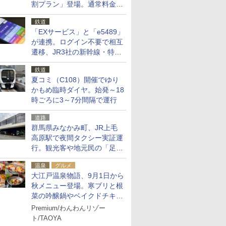
割プラン」登場。通常料金の
およそ半額でお得に夜活
鉄道
「EXサービス」と「e5489」
が連携。ログイン不要で相互
遷移、JR3社の新幹線・特急
予約をアプリで一括確認
鉄道
夏コミ（C108）開催でゆり
かもめ臨時ダイヤ。始発～18
時ごろに3～7分間隔で運行
道路
群馬県みなかみ町、JR上毛
高原駅で夜間タクシー実証運
行。観光客や地元民の「足が
ない」課題解消へ、木金土に
温泉
グルメ
2台体制
大江戸温泉物語、9月1日から
秋メニュー登場。寒ブリと根
菜の吟醸鍋やベイクドチキ
ン、ショコラ＆栗スイーツも
Premium/わんわんリゾー
食べ放題に
ト/TAOYA