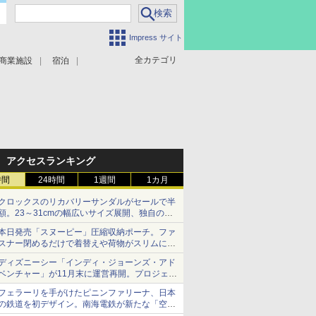
Impress サイト
全カテゴリ
商業施設
宿泊
アクセスランキング
時間
24時間
1週間
1カ月
クロックスのリカバリーサンダルがセールで半
額。23～31cmの幅広いサイズ展開、独自のク
ッション素材を採用
本日発売「スヌーピー」圧縮収納ポーチ。ファ
スナー閉めるだけで着替えや荷物がスリムにま
とまる
ディズニーシー「インディ・ジョーンズ・アド
ベンチャー」が11月末に運営再開。プロジェク
ションマッピングを追加、DPAは1500円
フェラーリを手がけたピニンファリーナ、日本
の鉄道を初デザイン。南海電鉄が新たな「空港
特急」をなにわ筋線へ導入