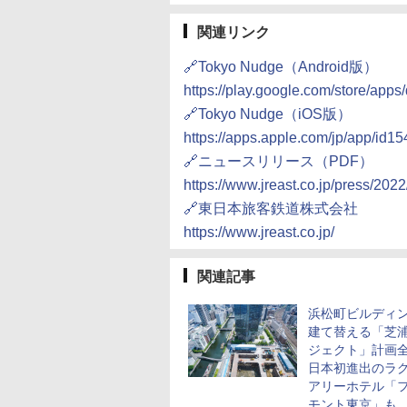
関連リンク
🔗Tokyo Nudge（Android版）
https://play.google.com/store/apps
🔗Tokyo Nudge（iOS版）
https://apps.apple.com/jp/app/id
🔗ニュースリリース（PDF）
https://www.jreast.co.jp/press/20
🔗東日本旅客鉄道株式会社
https://www.jreast.co.jp/
関連記事
浜松町ビルディ
建て替える「芝
ジェクト」計画
日本初進出のラ
アリーホテル「
モント東京」も