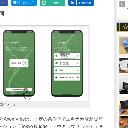
ェア
はてブ
note
LinkedIn
期間
録画面イメージ
xon Vibeは、一定の条件下でエキナカ店舗など
ョン「Tokyo Nudge（トウキョウ ナッジ）」を