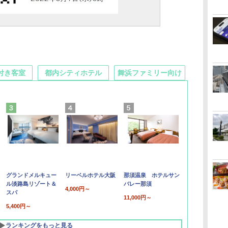
付き客室
都内シティホテル
舞浜ファミリー向け
グランドメルキュー
リーベルホテル大阪
那須温泉 ホテルサン
ル淡路島リゾート＆
バレー那須
4,000円～
スパ
11,000円～
5,400円～
ランキングをもっと見る