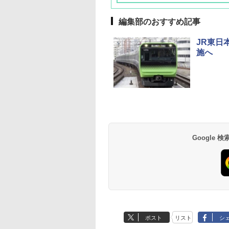
編集部のおすすめ記事
JR東日
施へ
草津温泉 ホテル櫻
品川プリンスホテル
グランドニッコー東
海のサウナ＆スパ
東京ドームホテル
シェラトン・グラン
井
京ベイ 舞浜
オールインクルーシ
デ・トーキョーベ
7,037円～
7,980円～
ブ 島原温泉ホテル
イ・ホテル
14,300円～
6,800円～
南風楼
10,450円～
7,950円～
Google
ポスト
リスト
シ