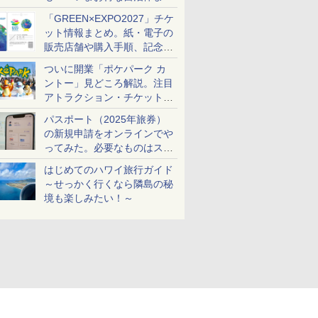
め
「GREEN×EXPO2027」チケ
ット情報まとめ。紙・電子の
販売店舗や購入手順、記念チ
ケットも解説
ついに開業「ポケパーク カ
ントー」見どころ解説。注目
アトラクション・チケット手
配・来場前に必要な準備は？
パスポート（2025年旅券）
の新規申請をオンラインでや
ってみた。必要なものはスマ
ホとマイナカードのみ
はじめてのハワイ旅行ガイド
～せっかく行くなら隣島の秘
境も楽しみたい！～