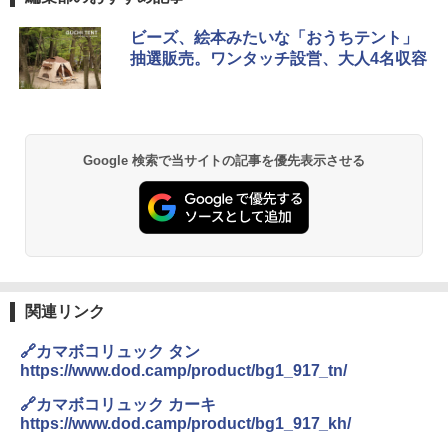
DEWEL パラソル 大型 ビーチ アウトドアパ
ビーズ、絵本みたいな「おうちテント」
ラソル ガーデン サイトシート付 折りたたみ
抽選販売。ワンタッチ設営、大人4名収容
防水 UVカット 4段階高さ調整 軽量 収納袋付
き
￥6,459
Google 検索で当サイトの記事を優先表示させる
BUNDOK(バンドック)ソロ ドーム 1 EX BDK
-08EX カーキ ソロキャンプ ポリエステル フ
レーム テント
￥14,800
GRANDOOR ステンレス保冷剤 2個セット 2
関連リンク
026リニューアル 急速冷凍 空間倍増 衛生的
コンパクト 保冷力長持ち
🔗カマボコリュック タン
https://www.dod.camp/product/bg1_917_tn/
￥2,980
🔗カマボコリュック カーキ
https://www.dod.camp/product/bg1_917_kh/
ニューエラ New Era キャップ メッシュキャ
ップ 9FORTY AFrame 15226380 NER37C00