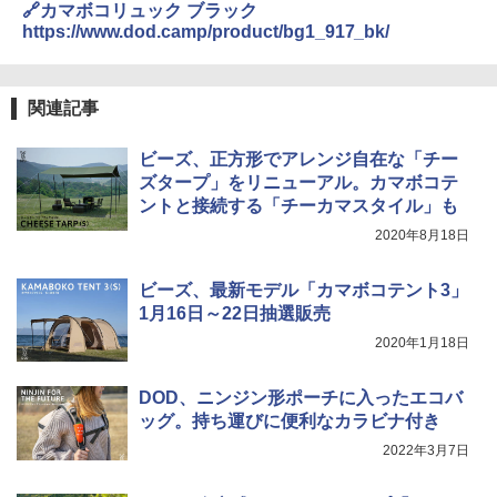
🔗カマボコリュック ブラック
94 ストーン ニューエラキャップ 9FORTYA
https://www.dod.camp/product/bg1_917_bk/
サーフライダーファウンデーション Surfride
r Foundation コラボ Aフレーム メンズ レデ
ィース 帽子 スナップバック a-frame 9フォー
ティー男女兼用ユニセックス 夏用 日除けUV
関連記事
ケア FREE
￥4,400
ビーズ、正方形でアレンジ自在な「チー
ズタープ」をリニューアル。カマボコテ
ントと接続する「チーカマスタイル」も
熊撃退スプレー 熊よけスプレー 熊スプレー
【日本企業販売】超強力クマ対策スプレー 30
2020年8月18日
0ml（連続噴射30秒）110ml（連続噴射15
秒）射程5～10m 安全ロック搭載 携帯収納袋
ビーズ、最新モデル「カマボコテント3」
付き ヒグマ・イノシシ対策 自治体・教育機
関の購入実績 登山・キャンプ・アウトドア・
1月16日～22日抽選販売
防災用品 長期保存可能 緊急時用 日本国内発
2020年1月18日
送
￥3,680
DOD、ニンジン形ポーチに入ったエコバ
ッグ。持ち運びに便利なカラビナ付き
2022年3月7日