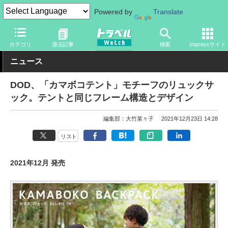
Powered by
Translate
トラベル Watch
旅のアイテム
旅行グッズ
その他
カテゴリ
過去記事
検索
Impressサイト
ニュース
DOD、「カマボコテント」モチーフのリュックサ
ック。テントと同じフレーム構造とデザイン
編集部：大竹菜々子
2021年12月23日 14:28
リスト
2021年12月 発売