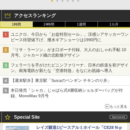
●
●
●
●
●
●
アクセスランキング
1時間
24時間
1週間
1カ月
ユニクロ、今日から「お盆特別セール」。涼感シアサッカーワン
ピース待望値下げ、撥水ギアショーツは1990円に
「リサ・ラーソン」がま口ポーチ付録、大人のおしゃれ手帖 10
月号。ジャカード織の北欧猫デザイン
フェラーリを手がけたピニンファリーナ、日本の鉄道を初デザイ
ン。南海電鉄が新たな「空港特急」をなにわ筋線へ導入
【週末駅弁】東京駅「Suicaのペンギン チキンのり弁」
本日発売「シャカ」じゃばら式4層収納ショルダーバッグが付
録、MonoMax 9月号
もっと見る
Special Site
レイズ鍛造1ピースアルミホイール「CE28 N-p