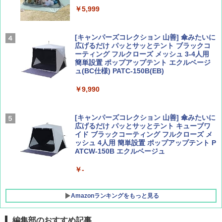
Coyote No.89 特集 星野道夫 夢見る旅
A26 地球の歩き方 チェコ ポーランド スロヴ
ァキア 2026～2027 地球の歩き方A ヨーロッ
￥5,999
パ
￥1,540
￥2,277
[キャンパーズコレクション 山善] 傘みたいに
広げるだけ パッとサッとテント ブラックコ
ーティング フルクローズ メッシュ 3-4人用
簡単設置 ポップアップテント エクルベージ
AIRLINE（エアライン）2026年9月号【特
新しい日本地理 地図・統計・移動から読み
ュ(BC仕様) PATC-150B(EB)
集】ボーイング110周年を祝して！
解く (講談社現代新書)
￥9,990
￥1,760
￥1,540
[キャンパーズコレクション 山善] 傘みたいに
広げるだけ パッとサッとテント キューブワ
イド ブラックコーティング フルクローズ メ
ッシュ 4人用 簡単設置 ポップアップテント P
ATCW-150B エクルベージュ
￥-
Amazonランキングをもっと見る
編集部のおすすめ記事