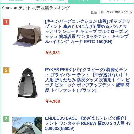
Amazon テント の売れ筋ランキング
更新日時：2026/08/07 12:02
ディズニーファン ２０２６年 ９月号 [雑
D40 地球の歩き方 チェンマイ タイ北部の魅
[キャンパーズコレクション 山善] ポップアッ
誌] (ＤＩＳＮＥＹ ＦＡＮ)
力的な町 2026～2027 地球の歩き方D アジア
プテント 傘みたいに広げて畳める パッとサ
ッとサンシェード キューブ フルクローズ メ
ッシュ 簡単設置 ワンタッチテント キャンプ
￥713
￥2,079
&ハイキング カーキ PATC-150(KH)
￥6,831
BE-PAL(ビ-パル) 2026年 9 月号【特別付録:
A09 地球の歩き方 イタリア 2026～2027 地
SOTO ミニマル"旅"財布 ランダム2種】
球の歩き方A ヨーロッパ
PYKES PEAK (パイクスピーク) 着替えテン
ト プライバシー テント 【中が透けない】 1
￥1,500
￥2,479
人用 折りたたみ 防災グッズ 災害用トイレ ビ
ーチ ピクニック ポップアップテント 携帯 簡
易 トイレテント (ブラック)
山と溪谷 2026年8月号「南アルプス大全」
地球の歩き方 スター・ウォーズ
￥4,980
￥1,540
￥2,695
ENDLESS BASE 《めざましテレビで紹介》
テント ワンタッチ RENEW 幅200 2-3人用 43
500002(88859)