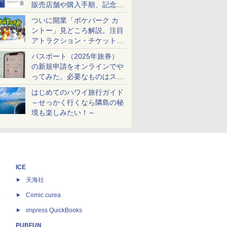
販売店舗や購入手順、記念チ
ケットも解説
ついに開業「ポケパーク カ
ントー」見どころ解説。注目
アトラクション・チケット手
配・来場前に必要な準備は？
パスポート（2025年旅券）
の新規申請をオンラインでや
ってみた。必要なものはスマ
ホとマイナカードのみ
はじめてのハワイ旅行ガイド
～せっかく行くなら隣島の秘
境も楽しみたい！～
ICE
天海社
ス
Comic curea
impress QuickBooks
PUBFUN