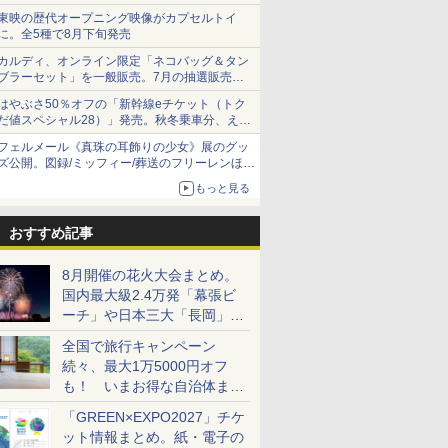
ショーツは1990円に
東映の歴代オープニング映像がカプセルトイ
に。全5種で8月下旬発売
カルディ、オンライン限定「ネコバッグ＆タン
ブラーセット」を一般販売。7月の抽選販売の
当選無効分
はやぶさ50％オフの「新幹線eチケット（トク
だ値スペシャル28）」発売。秋冬乗車分、えき
ねっと限定
フェルメール《真珠の耳飾りの少女》展のグッ
ズ公開。図録/ミッフィー/葬送のフリーレンほ
か、注目ブランドコラボが実現
もっと見る
おすすめ記事
8月開催の花火大会まとめ。
国内最大級2.4万発「幕張ビ
ーチ」や日本三大「長岡」な
ど大型イベント目白押し！
全国で旅行キャンペーン
続々、最大1万5000円オフ
も！ いまお得な自治体まと
め
「GREEN×EXPO2027」チケ
ット情報まとめ。紙・電子の