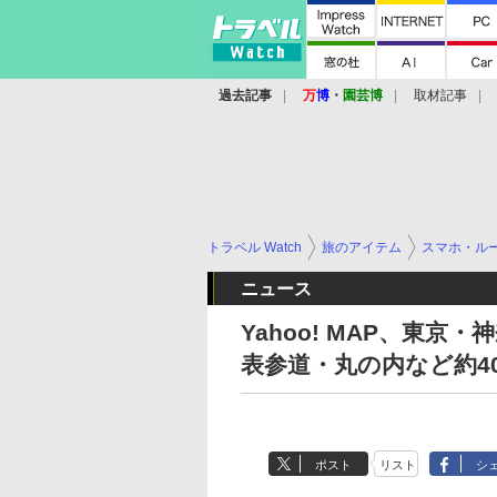
過去記事
万
博
・
園芸博
取材記事
トラベル Watch
旅のアイテム
スマホ・ル
ニュース
Yahoo! MAP、東
表参道・丸の内など約4
ポスト
リスト
シ