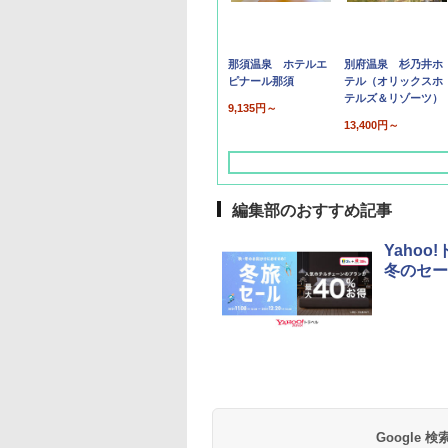
那須温泉 ホテルエ
別府温泉 杉乃井ホ
ピナール那須
テル（オリックスホ
テルズ＆リゾーツ）
9,135円～
13,400円～
編集部のおすすめ記事
Yaho
冬のセー
草津温泉 ホテル櫻
品川プリンスホテル
グランドニッコー東
海のサウナ＆スパ
東京ドームホテル
シェラトン・グラン
井
京ベイ 舞浜
オールインクルーシ
デ・トーキョーベ
7,037円～
7,980円～
ブ 島原温泉ホテル
イ・ホテル
14,300円～
6,800円～
南風楼
10,450円～
7,950円～
Google