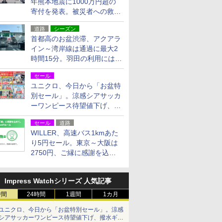
年熊本地震に1000万円超の
寄付を発表。被災者への救援
活動・復旧支援
道路
シーズン
首都高のお盆渋滞、アクアラ
イン～湾岸線は通過に最大2
時間15分。羽田の利用には
「空港西出口」の利用検討を
セール
ユニクロ、今日から「お盆特
別セール」。涼感シアサッカ
ーワンピース待望値下げ、撥
水ギアショーツは1990円に
セール
道路
WILLER、高速バス1kmあた
り5円セール。東京～大阪は
2750円、ご縁に感謝を込め
た20周年記念キャンペーン
Impress Watchシリーズ 人気記事
時間
24時間
1週間
1カ月
ユニクロ、今日から「お盆特別セール」。涼感
シアサッカーワンピース待望値下げ、撥水ギア