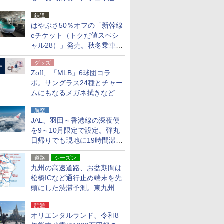
応援キャンペーン」
鉄道
はやぶさ50％オフの「新幹線
eチケット（トクだ値スペシ
ャル28）」発売。秋冬乗車
分、えきねっと限定
グッズ
Zoff、「MLB」6球団コラ
ボ。サングラス24種とチャー
ムにもなるメガネ拭きなど雑
貨24種
航空
JAL、羽田～香港線の深夜便
を9～10月限定で設定。弾丸
日帰りでも現地に19時間滞在
できる
道路
シーズン
九州の高速道路、お盆期間は
松橋ICなど通行止め端末を先
頭にした渋滞予測。東九州道
への迂回は料金調整を実施
話題
オリエンタルランド、令和8