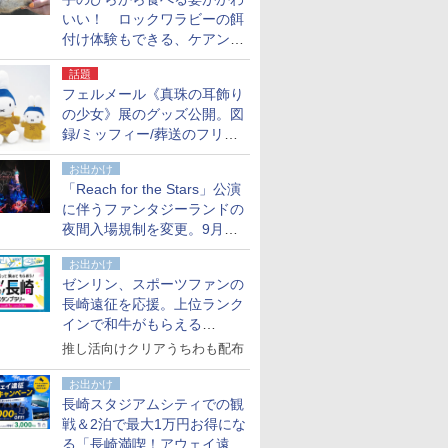
いい！ ロックワラビーの餌
付け体験もできる、ケアンズ
でアサートン高原の日本語ガ
話題
イド付きツアーに参加してみ
フェルメール《真珠の耳飾り
た
の少女》展のグッズ公開。図
録/ミッフィー/葬送のフリー
レンほか、注目ブランドコラ
お出かけ
ボが実現
「Reach for the Stars」公演
に伴うファンタジーランドの
夜間入場規制を変更。9月か
ら18時50分～20時ごろに
お出かけ
ゼンリン、スポーツファンの
長崎遠征を応援。上位ランク
インで和牛がもらえる
「GO！GO！長崎スタンプラ
推し活向けクリアうちわも配布
リー」
お出かけ
長崎スタジアムシティでの観
戦＆2泊で最大1万円お得にな
る「長崎満喫！アウェイ遠征