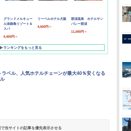
グランドメルキュー
リーベルホテル大阪
那須温泉 ホテルサン
ル淡路島リゾート＆
バレー那須
4,000円～
スパ
11,000円～
5,400円～
ランキングをもっと見る
o!トラベル、人気ホテルチェーンが最大40％安くなる
ル
北陸 福井 あわら
品川プリンスホテ
舞浜ビューホテル
箱根湯本温泉 ホテ
ホテルトラスティ東
オリエンタルホテル
下呂温泉 水明館
住友不動産ホテル ヴ
東京ベイ舞浜ホテル
温泉 清風荘（北陸
ル イーストタワー
ｂｙ ＨＵＬＩＣ
ル おかだ
京ベイサイド
東京ベイ
ィラフォンテーヌグラ
ファーストリゾート
8,250円～
最大級の庭園露天風
（旧：東京ベイ舞浜
ンド東京有明
9,958円～
11,200円～
5,450円～
5,200円～
4,290円～
呂の宿 清風荘）
ホテル）
19,541円～
5,758円～
6,070円～
 検索で当サイトの記事を優先表示させる