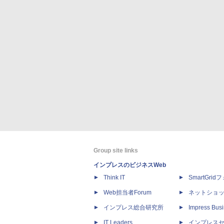
Group site links
インプレスのビジネスWeb
Think IT
SmartGri
Web担当者Forum
ネットショ
インプレス総合研究所
Impress Busi
IT Leaders
インプレス