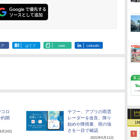
ェア
はてブ
note
LinkedIn
でコロ
ヤフー、アプリの雨雲
予約開
レーダーを改良。降り
1
始めや降雨量、雨の強
さを一目で確認
年6月24日
2021年5月11日