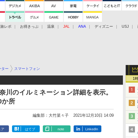
旅レポ
お得きっぷ
温泉
JAL
ANA
ディズニー
USJ
ーター
スマートフォン
1
京・神奈川のイルミネーション詳細を表示。
0か所
編集部：大竹菜々子
2021年12月10日 14:09
ェア
はてブ
note
LinkedIn