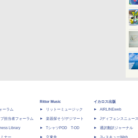
Rittor Music
イカロス出版
dフォーラム
リットーミュージック
AIRLINEweb
ップ担当者フォーラム
楽器探そう!デジマート
Jディフェンスニュー
ness Library
TシャツPOD T-OD
通訳翻訳ジャーナル
セミナー
立東舎
JレスキューWeb