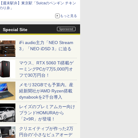
【週末駅弁】東京駅「Suicaのペンギン チキン
のり弁」
もっと見る
Special Site
iFi audio主力「NEO Stream
3」「NEO iDSD 3」に迫る
マウス、RTX 5060 Ti搭載ゲ
ーミングPCが7万5,000円オ
フで30万円台！
メモリ32GBでも予算内。産
経新聞社がAMD Ryzen搭載
dynabookを2千台導入
レイズのプレミアムカー向け
ブランドHOMURAから
「2×9R」が登場！
クリエイティブが作った2万
円台の“小さなピュアオーデ