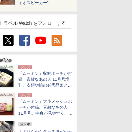
ィオスピーカー”
トラベル Watch をフォローする
新記事
グッズ
「ムーミン」収納ポーチが付
録、素敵なあの人 11月号増
刊。衣類や旅の必需品まとま
る大小2個セット
グッズ
「ムーミン」大小メッシュポ
ーチが付録、素敵なあの人
11月号。中身が見やすく、温
泉スパにも使える
旅レポ
手のひらから食べる姿がかわ