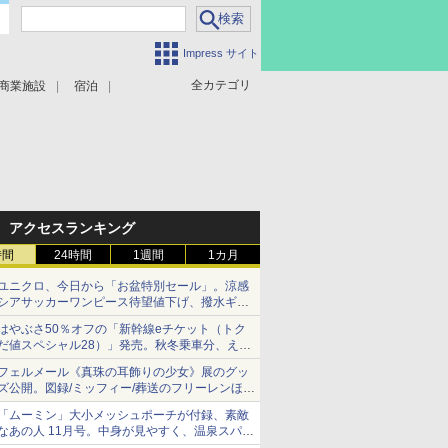
Impress サイト
全カテゴリ
商業施設
宿泊
アクセスランキング
時間
24時間
1週間
1カ月
ユニクロ、今日から「お盆特別セール」。涼感
シアサッカーワンピース待望値下げ、撥水ギア
ショーツは1990円に
はやぶさ50％オフの「新幹線eチケット（トク
だ値スペシャル28）」発売。秋冬乗車分、えき
ねっと限定
フェルメール《真珠の耳飾りの少女》展のグッ
ズ公開。図録/ミッフィー/葬送のフリーレンほ
か、注目ブランドコラボが実現
「ムーミン」大小メッシュポーチが付録、素敵
なあの人 11月号。中身が見やすく、温泉スパに
も使える