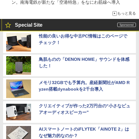
ン。南海電鉄が新たな「空港特急」をなにわ筋線へ導入
もっと見る
Special Site
性能の良いお得な中古PC情報はこのページで
チェック！
鳥肌ものの「DENON HOME」サウンドを体感
した！
メモリ32GBでも予算内。産経新聞社がAMD R
yzen搭載dynabookを2千台導入
クリエイティブが作った2万円台の“小さなピュ
アオーディオスピーカー”
AIスマートノートのiFLYTEK「AINOTE 2」は
なぜ魅力的なのか？