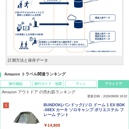
計測方法と保存データ
Amazon トラベル関連ランキング
旅行雑誌
旅行ガイド・地図
テント
アウトドア
Amazon アウトドア の売れ筋ランキング
更新日時：2026/08/06 18:02
ディズニーファン ２０２６年 ９月号 [雑
D40 地球の歩き方 チェンマイ タイ北部の魅
[キャンパーズコレクション 山善] ポップアッ
BUNDOK(バンドック)ソロ ドーム 1 EX BDK
誌] (ＤＩＳＮＥＹ ＦＡＮ)
力的な町 2026～2027 地球の歩き方D アジア
プテント 傘みたいに広げて畳める パッとサ
-08EX カーキ ソロキャンプ ポリエステル フ
ッとサンシェード キューブ フルクローズ メ
レーム テント
ッシュ 簡単設置 ワンタッチテント キャンプ
￥713
￥2,079
&ハイキング カーキ PATC-150(KH)
￥14,800