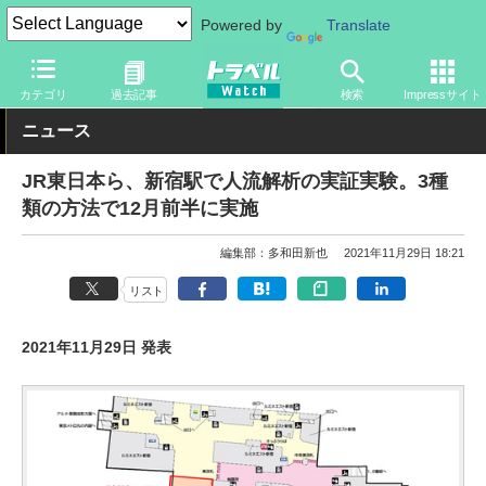
Powered by
Translate
トラベル Watch
地域
国内旅行
東京
カテゴリ
過去記事
検索
Impressサイト
ニュース
JR東日本ら、新宿駅で人流解析の実証実験。3種
類の方法で12月前半に実施
編集部：多和田新也
2021年11月29日 18:21
リスト
2021年11月29日 発表