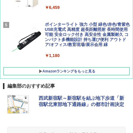
￥8,991
￥6,459
￥1,500
￥1,540
Coleman(コールマン) ツーリングドーム/LD
ポインターライト 強力 小型 緑色/赤色/青紫色
X 2人用 3人用 キャンプ アウトドア フェス
USB充電式 高精度 超長距離照射 長時間使用
収納 コンパクト 簡単設営 カンガルーテント
可能 安全ロック付き 高安全性 金属製耐久 コ
ソロキャンプ ソロテント
ンパクト多機能設計 持ち運び便利 アウトド
ア/オフィス/教育現場/展示会用 緑
￥20,718
￥1,180
Amazonランキングをもっと見る
編集部のおすすめ記事
西武新宿駅～新宿駅を結ぶ地下歩道「新
宿駅北東部地下通路線」の都市計画決定