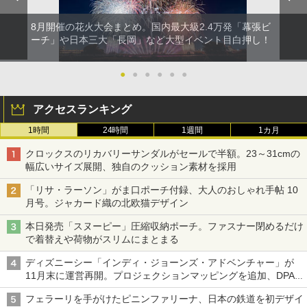
8月開催の花火大会まとめ。国内最大級2.4万発「幕張ビ
ーチ」や日本三大「長岡」など大型イベント目白押し！
●
●
●
●
●
●
アクセスランキング
1時間
24時間
1週間
1カ月
クロックスのリカバリーサンダルがセールで半額。23～31cmの
幅広いサイズ展開、独自のクッション素材を採用
「リサ・ラーソン」がま口ポーチ付録、大人のおしゃれ手帖 10
月号。ジャカード織の北欧猫デザイン
本日発売「スヌーピー」圧縮収納ポーチ。ファスナー閉めるだけ
で着替えや荷物がスリムにまとまる
ディズニーシー「インディ・ジョーンズ・アドベンチャー」が
11月末に運営再開。プロジェクションマッピングを追加、DPA
は1500円
フェラーリを手がけたピニンファリーナ、日本の鉄道を初デザイ