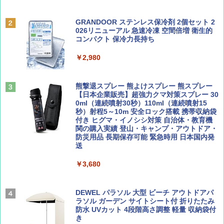
￥6,832
Coyote No.89 特集 星野道夫 夢見る旅
A09 地球の歩き方 イタリア 2026～2027 地
GRANDOOR ステンレス保冷剤 2個セット 2
球の歩き方A ヨーロッパ
026リニューアル 急速冷凍 空間倍増 衛生的
PYKES PEAK (パイクスピーク) 着替えテン
コンパクト 保冷力長持ち
￥1,540
ト プライバシー テント 【中が透けない】 1
￥2,479
人用 折りたたみ 防災グッズ 災害用トイレ ビ
￥2,980
ーチ ピクニック ポップアップテント 携帯 簡
易 トイレテント (ブラック)
山と溪谷 2026年8月号「南アルプス大全」
A26 地球の歩き方 チェコ ポーランド スロヴ
熊撃退スプレー 熊よけスプレー 熊スプレー
￥4,980
ァキア 2026～2027 地球の歩き方A ヨーロッ
【日本企業販売】超強力クマ対策スプレー 30
パ
￥1,540
0ml（連続噴射30秒）110ml（連続噴射15
秒）射程5～10m 安全ロック搭載 携帯収納袋
￥2,277
ENDLESS BASE 《めざましテレビで紹介》
付き ヒグマ・イノシシ対策 自治体・教育機
テント ワンタッチ RENEW 幅200 2-3人用 43
関の購入実績 登山・キャンプ・アウトドア・
500002(88859)
防災用品 長期保存可能 緊急時用 日本国内発
送
AIRLINE（エアライン）2026年9月号【特
地球の歩き方 スター・ウォーズ
集】ボーイング110周年を祝して！
￥5,499
￥3,680
￥2,695
￥1,760
[キャンパーズコレクション 山善] 傘みたいに
広げるだけ パッとサッとテント ブラックコ
DEWEL パラソル 大型 ビーチ アウトドアパ
ーティング フルクローズ メッシュ 3-4人用
ラソル ガーデン サイトシート付 折りたたみ
簡単設置 ポップアップテント エクルベージ
防水 UVカット 4段階高さ調整 軽量 収納袋付
BE-PAL(ビ-パル) 2026年 9 月号【特別付録:
新しい日本地理 地図・統計・移動から読み
ュ(BC仕様) PATC-150B(EB)
き
SOTO ミニマル"旅"財布 ランダム2種】
解く (講談社現代新書)