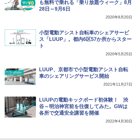
￥9,990
￥3,680
も無料で乗れる「乗り放題ウィーク」8月
￥2,277
28日～9月6日
2020年8月20日
[キャンパーズコレクション 山善] 傘みたいに
着替えテント トイレテント 透けない【換気
広げるだけ パッとサッとテント キューブワ
通気窓付き】収納袋付き UVカット 防水 防災
イド ブラックコーティング フルクローズ メ
コンパクト iimono117 (ブルー)
小型電動アシスト自転車のシェアサービ
ッシュ 4人用 簡単設置 ポップアップテント P
ス「LUUP」。都内6区57か所からスター
ATCW-150B エクルベージュ
￥3,080
ト
￥-
2020年5月25日
LUUP、京都市で小型電動アシスト自転
車のシェアリングサービス開始
2021年11月27日
LUUPの電動キックボード初体験！ 渋
谷～明治神宮前を往復してみた。GWは
各所で交通安全講習を開催
2022年4月30日