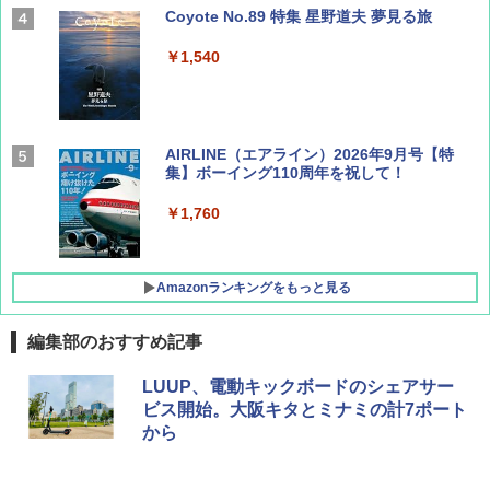
Coyote No.89 特集 星野道夫 夢見る旅
￥1,540
AIRLINE（エアライン）2026年9月号【特
集】ボーイング110周年を祝して！
￥1,760
Amazonランキングをもっと見る
編集部のおすすめ記事
D40 地球の歩き方 チェンマイ タイ北部の魅
[キャンパーズコレクション 山善] ポップアッ
GRANDOOR ステンレス保冷剤 2個セット 2
LUUP、電動キックボードのシェアサー
力的な町 2026～2027 地球の歩き方D アジア
プテント 傘みたいに広げて畳める パッとサ
026リニューアル 急速冷凍 空間倍増 衛生的
ビス開始。大阪キタとミナミの計7ポート
ッとサンシェード キューブ フルクローズ メ
コンパクト 保冷力長持ち
から
ッシュ 簡単設置 ワンタッチテント キャンプ
￥2,079
&ハイキング カーキ PATC-150(KH)
￥2,980