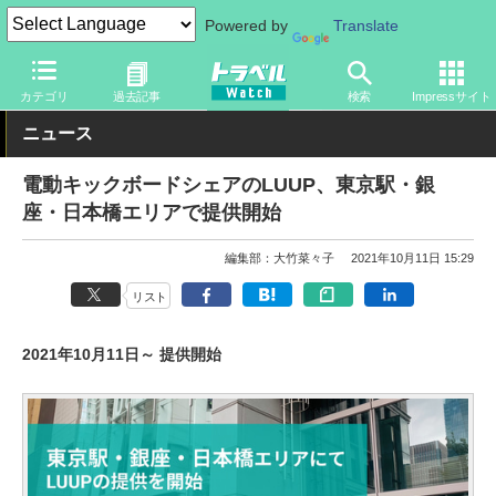
Powered by
Translate
トラベル Watch
地域
国内旅行
東京
カテゴリ
過去記事
検索
Impressサイト
ニュース
電動キックボードシェアのLUUP、東京駅・銀
座・日本橋エリアで提供開始
編集部：大竹菜々子
2021年10月11日 15:29
リスト
2021年10月11日～ 提供開始