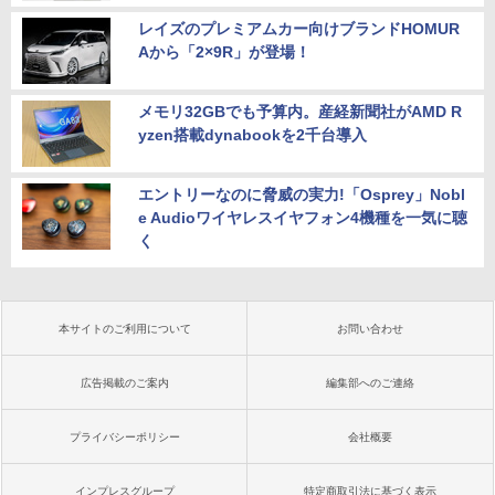
レイズのプレミアムカー向けブランドHOMUR
Aから「2×9R」が登場！
メモリ32GBでも予算内。産経新聞社がAMD R
yzen搭載dynabookを2千台導入
エントリーなのに脅威の実力!「Osprey」Nobl
e Audioワイヤレスイヤフォン4機種を一気に聴
く
本サイトのご利用について
お問い合わせ
広告掲載のご案内
編集部へのご連絡
プライバシーポリシー
会社概要
インプレスグループ
特定商取引法に基づく表示