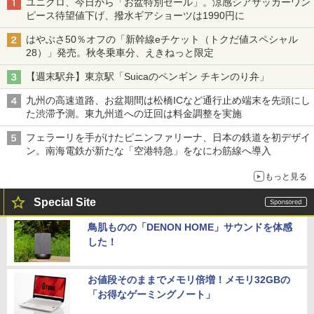
ユニクロ、今日から「お盆特別セール」。涼感シアサッカーワン
ピース待望値下げ、撥水ギアショーツは1990円に
はやぶさ50％オフの「新幹線eチケット（トクだ値スペシャル
28）」発売。秋冬乗車分、えきねっと限定
【週末駅弁】東京駅「Suicaのペンギン チキンのり弁」
九州の高速道路、お盆期間は松橋ICなど通行止め端末を先頭にし
た渋滞予測。東九州道への迂回は料金調整を実施
フェラーリを手がけたピニンファリーナ、日本の鉄道を初デザイ
ン。南海電鉄が新たな「空港特急」をなにわ筋線へ導入
もっと見る
Special Site
鳥肌ものの「DENON HOME」サウンドを体感
した！
お値段そのままでメモリ倍増！メモリ32GBの
「お得なゲーミングノート」