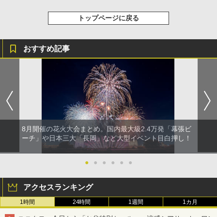
トップページに戻る
おすすめ記事
8月開催の花火大会まとめ。国内最大級2.4万発「幕張ビ
ーチ」や日本三大「長岡」など大型イベント目白押し！
●
●
●
●
●
●
アクセスランキング
1時間
24時間
1週間
1カ月