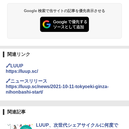
￥6,830
地球の歩き方 スター・ウォーズ
BUNDOK(バンドック)ソロ ドーム 1 EX BDK
Google 検索で当サイトの記事を優先表示させる
-08EX カーキ ソロキャンプ ポリエステル フ
PYKES PEAK (パイクスピーク) 着替えテン
レーム ドーム型 テント
￥2,695
ト プライバシー テント 【中が透けない】 1
人用 折りたたみ 防災グッズ 災害用トイレ ビ
￥14,800
ーチ ピクニック ポップアップテント 携帯 簡
易 トイレテント (ブラック)
僕が見た未来【完全版】
DEWEL パラソル 大型 ビーチ アウトドアパ
￥4,980
ラソル ガーデン サイトシート付 折りたたみ
￥0
防水 UVカット 4段階高さ調整 軽量 収納袋付
関連リンク
き
ENDLESS BASE 《めざましテレビで紹介》
🔗LUUP
テント ワンタッチ RENEW 幅200 2-3人用 43
￥6,459
https://luup.sc/
500002(88859)
A09 地球の歩き方 イタリア 2026～2027 地
🔗ニュースリリース
球の歩き方A ヨーロッパ
￥5,999
熊撃退スプレー 熊よけスプレー 熊スプレー
https://luup.sc/news/2021-10-11-tokyoeki-ginza-
【日本企業販売】超強力クマ対策スプレー 30
nihonbashi-start/
￥2,479
0ml（連続噴射30秒）110ml（連続噴射15
[キャンパーズコレクション 山善] 傘みたいに
秒）射程5～10m 安全ロック搭載 携帯収納袋
広げるだけ パッとサッとテント ブラックコ
付き ヒグマ・イノシシ対策 自治体・教育機
ーティング フルクローズ メッシュ 3-4人用
関の購入実績 登山・キャンプ・アウトドア・
関連記事
簡単設置 ポップアップテント エクルベージ
防災用品 長期保存可能 緊急時用 日本国内発
A26 地球の歩き方 チェコ ポーランド スロヴ
ュ(BC仕様) PATC-150B(EB)
送
ァキア 2026～2027 地球の歩き方A ヨーロッ
LUUP、次世代シェアサイクルに何度で
パ