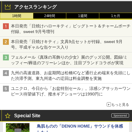
アクセスランキング
1時間
24時間
1週間
1カ月
本日発売「日焼けハローキティ」ビッグトート＆チャームポーチ
付録、sweet 9月号増刊
本日発売「日焼けキティ」文具9点セットが付録、sweet 9月
号。平成ギャルな缶ケース入り
フェルメール《真珠の耳飾りの少女》展のグッズ公開。図録/ミ
ッフィー/葬送のフリーレンほか、注目ブランドコラボが実現
九州の高速道路、お盆期間は松橋ICなど通行止め端末を先頭にし
た渋滞予測。東九州道への迂回は料金調整を実施
ユニクロ、今日から「お盆特別セール」。涼感シアサッカーワン
ピース待望値下げ、撥水ギアショーツは1990円に
もっと見る
Special Site
鳥肌ものの「DENON HOME」サウンドを体感