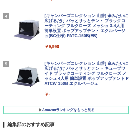
パ
￥1,540
￥2,277
[キャンパーズコレクション 山善] 傘みたいに
広げるだけ パッとサッとテント ブラックコ
ーティング フルクローズ メッシュ 3-4人用
簡単設置 ポップアップテント エクルベージ
サライ 2026年 9月号 [雑誌]
04 地球の歩き方 島旅 利尻 礼文 天売島 焼尻
ュ(BC仕様) PATC-150B(EB)
島 5訂版
￥600
￥9,990
￥1,833
[キャンパーズコレクション 山善] 傘みたいに
広げるだけ パッとサッとテント キューブワ
イド ブラックコーティング フルクローズ メ
ッシュ 4人用 簡単設置 ポップアップテント P
ATCW-150B エクルベージュ
￥-
Amazonランキングをもっと見る
編集部のおすすめ記事