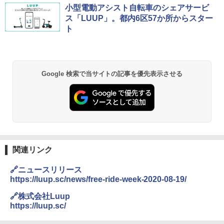
DEWEL パラソル 大型 ビーチ アウトドアパ
小型電動アシスト自転車のシェアサービ
ラソル ガーデン サイトシート付 折りたたみ
ス「LUUP」。都内6区57か所からスター
防水 UVカット 4段階高さ調整 軽量 収納袋付
ト
き
￥6,459
Google 検索で当サイトの記事を優先表示させる
GRANDOOR ステンレス保冷剤 2個セット 2
026リニューアル 急速冷凍 空間倍増 衛生的
コンパクト 保冷力長持ち
￥2,980
Across やわらか保冷剤 日本製 固まらない 1
1cm ソフト 2個セット (2個セット)
関連リンク
￥680
🔗ニュースリリース
https://luup.sc/news/free-ride-week-2020-08-19/
🔗株式会社Luup
熊撃退スプレー 熊よけスプレー 熊スプレー
https://luup.sc/
【日本企業販売】超強力クマ対策スプレー 30
0ml（連続噴射30秒）110ml（連続噴射15