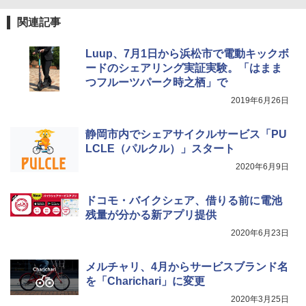
秒）射程5～10m 安全ロック搭載 携帯収納袋
付き ヒグマ・イノシシ対策 自治体・教育機
関連記事
関の購入実績 登山・キャンプ・アウトドア・
防災用品 長期保存可能 緊急時用 日本国内発
送
Luup、7月1日から浜松市で電動キックボ
ードのシェアリング実証実験。「はまま
￥3,680
つフルーツパーク時之栖」で
2019年6月26日
ポインターライト 強力 小型 緑色/赤色/青紫色
USB充電式 高精度 超長距離照射 長時間使用
静岡市内でシェアサイクルサービス「PU
可能 安全ロック付き 高安全性 金属製耐久 コ
LCLE（パルクル）」スタート
ンパクト多機能設計 持ち運び便利 アウトド
ア/オフィス/教育現場/展示会用 緑
2020年6月9日
￥1,180
ドコモ・バイクシェア、借りる前に電池
残量が分かる新アプリ提供
2020年6月23日
メルチャリ、4月からサービスブランド名
を「Charichari」に変更
2020年3月25日