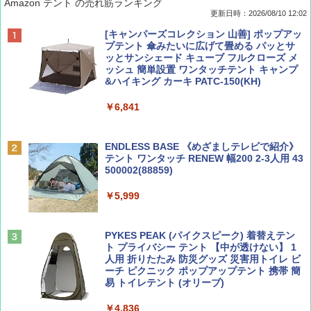
Amazon テント の売れ筋ランキング
更新日時：2026/08/10 12:02
BE-PAL(ビ-パル) 2026年 10 月号【特別付録:
地球の歩き方 スター・ウォーズ
[キャンパーズコレクション 山善] ポップアッ
ノルディスク 4ホール鋳鉄スキレット】
プテント 傘みたいに広げて畳める パッとサ
ッとサンシェード キューブ フルクローズ メ
￥2,695
ッシュ 簡単設置 ワンタッチテント キャンプ
￥1,540
&ハイキング カーキ PATC-150(KH)
￥6,841
BE-PAL(ビ-パル) 2026年 9 月号【特別付録:
D40 地球の歩き方 チェンマイ タイ北部の魅
SOTO ミニマル"旅"財布 ランダム2種】
力的な町 2026～2027 地球の歩き方D アジア
ENDLESS BASE 《めざましテレビで紹介》
テント ワンタッチ RENEW 幅200 2-3人用 43
￥1,500
￥2,079
500002(88859)
￥5,999
ディズニーファン ２０２６年 ９月号 [雑
A09 地球の歩き方 イタリア 2026～2027 地
誌] (ＤＩＳＮＥＹ ＦＡＮ)
球の歩き方A ヨーロッパ
PYKES PEAK (パイクスピーク) 着替えテン
￥713
￥2,479
ト プライバシー テント 【中が透けない】 1
人用 折りたたみ 防災グッズ 災害用トイレ ビ
ーチ ピクニック ポップアップテント 携帯 簡
易 トイレテント (オリーブ)
山と溪谷 2026年8月号「南アルプス大全」
A26 地球の歩き方 チェコ ポーランド スロヴ
ァキア 2026～2027 地球の歩き方A ヨーロッ
￥4,836