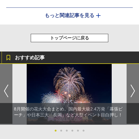
もっと関連記事を見る
トップページに戻る
おすすめ記事
8月開催の花火大会まとめ。国内最大級2.4万発「幕張ビ
ーチ」や日本三大「長岡」など大型イベント目白押し！
●
●
●
●
●
●