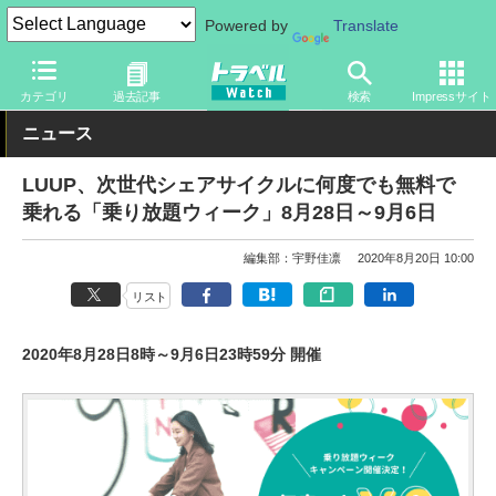
Powered by
Translate
トラベル Watch
地域
国内旅行
関東
カテゴリ
過去記事
検索
Impressサイト
ニュース
LUUP、次世代シェアサイクルに何度でも無料で
乗れる「乗り放題ウィーク」8月28日～9月6日
編集部：宇野佳凛
2020年8月20日 10:00
リスト
2020年8月28日8時～9月6日23時59分 開催