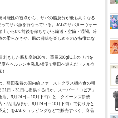
可能性の観点から、サバの脂肪分が最も高くなる
限ってサバ漁を行なっている。JALのサバヌーヴォー
船上から0℃前後を保ちながら輸送・空輸・通関。冷
身の柔らかさや、脂の旨味を楽しめるのが特徴にな
目利きした脂肪率約30％、重量500g以上のサバを
程度をヘルシンキ発JL48便で羽田へ運んだ（ノルウ
送）。
、羽田発着の国内線ファーストクラス機内食の朝
0月21日～31日に提供するほか、スーパー「ロピア」
店、9月24日～10月下旬）と「クイーンズ伊勢
・品川店ほか、9月24日～10月下旬）で切り身と
予定）をJALショッピングなどで販売すべく、商品