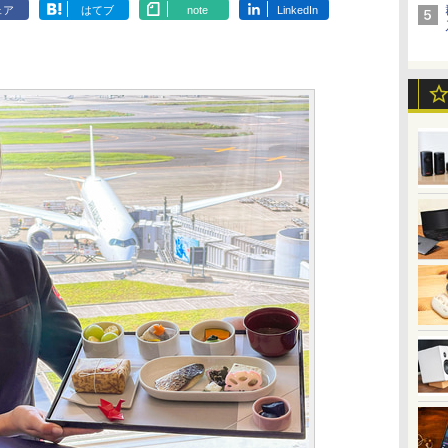
ェア
はてブ
note
LinkedIn