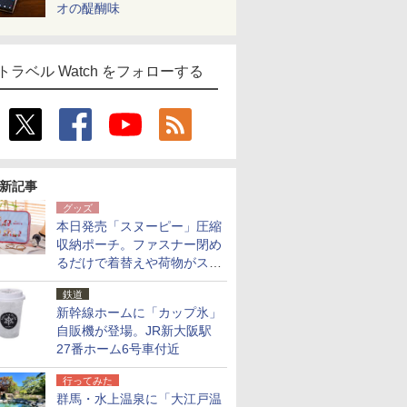
オの醍醐味
トラベル Watch をフォローする
新記事
グッズ
本日発売「スヌーピー」圧縮
収納ポーチ。ファスナー閉め
るだけで着替えや荷物がスリ
ムにまとまる
鉄道
新幹線ホームに「カップ氷」
自販機が登場。JR新大阪駅
27番ホーム6号車付近
行ってみた
群馬・水上温泉に「大江戸温