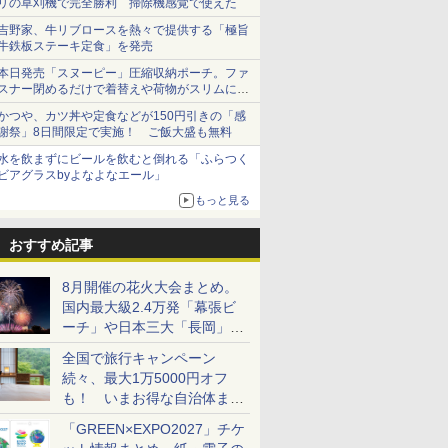
リの草刈機で完全勝利 掃除機感覚で使えた
吉野家、牛リブロースを熱々で提供する「極旨
牛鉄板ステーキ定食」を発売
本日発売「スヌーピー」圧縮収納ポーチ。ファ
スナー閉めるだけで着替えや荷物がスリムにま
とまる
かつや、カツ丼や定食などが150円引きの「感
謝祭」8日間限定で実施！ ご飯大盛も無料
水を飲まずにビールを飲むと倒れる「ふらつく
ビアグラスbyよなよなエール」
もっと見る
おすすめ記事
8月開催の花火大会まとめ。
国内最大級2.4万発「幕張ビ
ーチ」や日本三大「長岡」な
ど大型イベント目白押し！
全国で旅行キャンペーン
続々、最大1万5000円オフ
も！ いまお得な自治体まと
め
「GREEN×EXPO2027」チケ