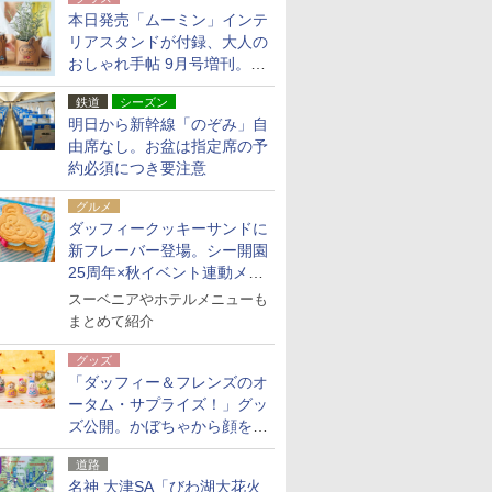
本日発売「ムーミン」インテ
リアスタンドが付録、大人の
おしゃれ手帖 9月号増刊。レ
ザー調で高級感ある2個セッ
鉄道
シーズン
ト
明日から新幹線「のぞみ」自
由席なし。お盆は指定席の予
約必須につき要注意
グルメ
ダッフィークッキーサンドに
新フレーバー登場。シー開園
25周年×秋イベント連動メニ
ュー
スーベニアやホテルメニューも
まとめて紹介
グッズ
「ダッフィー＆フレンズのオ
ータム・サプライズ！」グッ
ズ公開。かぼちゃから顔をの
ぞかせたぬいぐるみチャーム
道路
ほか
名神 大津SA「びわ湖大花火