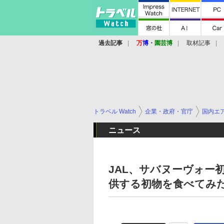
過去記事
万
博
・
園芸博
取材記事
トラベル Watch
企業・政府・官庁
国内エ
ニュース
JAL、サバヌーヴォー
供する初物を食べてみ