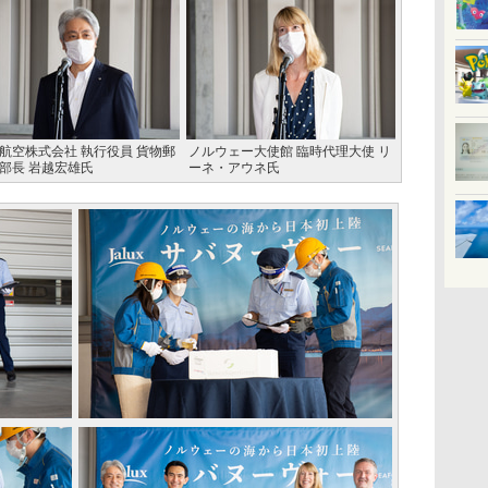
航空株式会社 執行役員 貨物郵
ノルウェー大使館 臨時代理大使 リ
部長 岩越宏雄氏
ーネ・アウネ氏