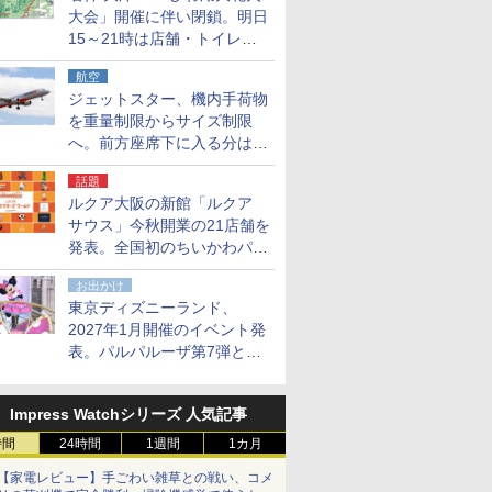
大会」開催に伴い閉鎖。明日
15～21時は店舗・トイレ・
駐車場の利用不可
航空
ジェットスター、機内手荷物
を重量制限からサイズ制限
へ。前方座席下に入る分はす
べての運賃で無料に
話題
ルクア大阪の新館「ルクア
サウス」今秋開業の21店舗を
発表。全国初のちいかわパー
クストア/サンリオ新業態1号
お出かけ
店など
東京ディズニーランド、
2027年1月開催のイベント発
表。パルパルーザ第7弾とし
て「ミニーのファンダーラン
ド」を再演
Impress Watchシリーズ 人気記事
時間
24時間
1週間
1カ月
【家電レビュー】手ごわい雑草との戦い、コメ