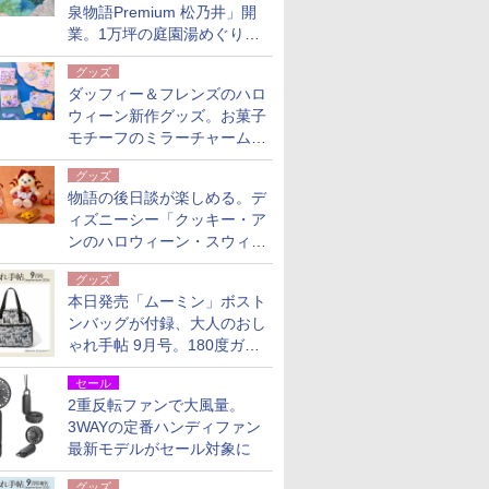
泉物語Premium 松乃井」開
業。1万坪の庭園湯めぐり＆
豪華バイキングを体験してき
グッズ
た！
ダッフィー＆フレンズのハロ
ウィーン新作グッズ。お菓子
モチーフのミラーチャーム/
デザインポーチほか
グッズ
物語の後日談が楽しめる。デ
ィズニーシー「クッキー・ア
ンのハロウィーン・スウィー
トサプライズ」限定グッズ公
グッズ
開
本日発売「ムーミン」ボスト
ンバッグが付録、大人のおし
ゃれ手帖 9月号。180度ガバ
ッと開いて大容量
セール
2重反転ファンで大風量。
3WAYの定番ハンディファン
最新モデルがセール対象に
グッズ