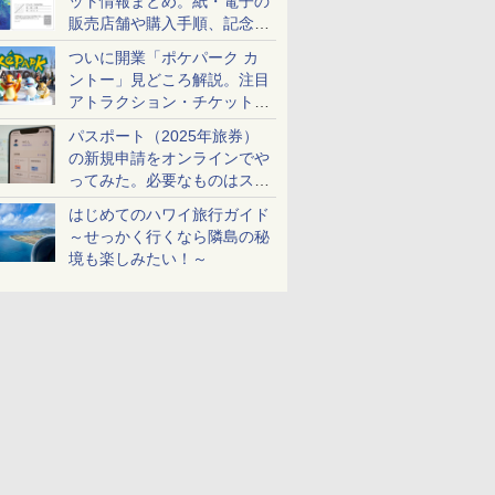
ット情報まとめ。紙・電子の
販売店舗や購入手順、記念チ
ケットも解説
ついに開業「ポケパーク カ
ントー」見どころ解説。注目
アトラクション・チケット手
配・来場前に必要な準備は？
パスポート（2025年旅券）
の新規申請をオンラインでや
ってみた。必要なものはスマ
ホとマイナカードのみ
はじめてのハワイ旅行ガイド
～せっかく行くなら隣島の秘
境も楽しみたい！～