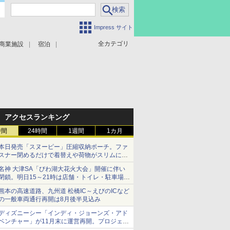
Impress サイト
全カテゴリ
商業施設
宿泊
アクセスランキング
時間
24時間
1週間
1カ月
本日発売「スヌーピー」圧縮収納ポーチ。ファ
スナー閉めるだけで着替えや荷物がスリムにま
とまる
名神 大津SA「びわ湖大花火大会」開催に伴い
閉鎖。明日15～21時は店舗・トイレ・駐車場の
利用不可
熊本の高速道路、九州道 松橋IC～えびのICなど
の一般車両通行再開は8月後半見込み
ディズニーシー「インディ・ジョーンズ・アド
ベンチャー」が11月末に運営再開。プロジェク
ションマッピングを追加、DPAは1500円