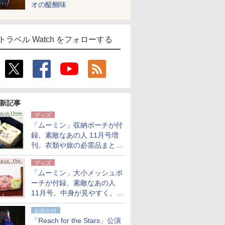
オの醍醐味
トラベル Watch をフォローする
新記事
グッズ
「ムーミン」収納ポーチが付
録、素敵なあの人 11月号増
刊。衣類や旅の必需品まとま
る大小2個セット
グッズ
「ムーミン」大小メッシュポ
ーチが付録、素敵なあの人
11月号。中身が見やすく、温
泉スパにも使える
お出かけ
「Reach for the Stars」公演