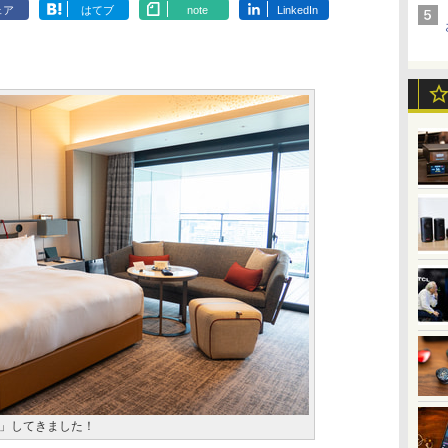
ェア
はてブ
note
LinkedIn
」してきました！