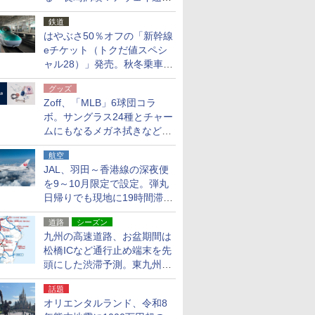
応援キャンペーン」
鉄道
はやぶさ50％オフの「新幹線
eチケット（トクだ値スペシ
ャル28）」発売。秋冬乗車
分、えきねっと限定
グッズ
Zoff、「MLB」6球団コラ
ボ。サングラス24種とチャー
ムにもなるメガネ拭きなど雑
貨24種
航空
JAL、羽田～香港線の深夜便
を9～10月限定で設定。弾丸
日帰りでも現地に19時間滞在
できる
道路
シーズン
九州の高速道路、お盆期間は
松橋ICなど通行止め端末を先
頭にした渋滞予測。東九州道
への迂回は料金調整を実施
話題
オリエンタルランド、令和8