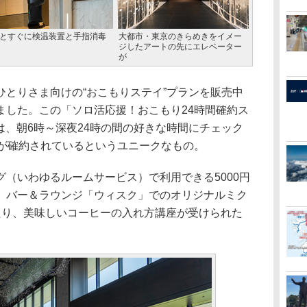
とすぐに検温装置と手指消毒
大都市・東京のきらめきをイメー
ジしたアートの先にエレベーター
が
とりさま向けの“おこもりステイ”プランを販売中
ました。この「ソロ活応援！おこもり24時間確約ス
）は、朝6時～深夜24時の間の好きな時間にチェック
在が確約されているというユニークなもの。
（いわゆるルームサービス）で利用できる5000円
、バー＆ラウンジ「ウィスク」でのオリジナルミク
たり、美味しいコーヒーの入れ方講座が受けられた