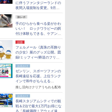
に伴うファンタジーランドの
夜間入場規制を変更。9月か
ら18時50分～20時ごろに
旅レポ
手のひらから食べる姿がかわ
いい！ ロックワラビーの餌
付け体験もできる、ケアンズ
でアサートン高原の日本語ガ
話題
イド付きツアーに参加してみ
フェルメール《真珠の耳飾り
た
の少女》展のグッズ公開。図
録/ミッフィー/葬送のフリー
レンほか、注目ブランドコラ
お出かけ
ボが実現
ゼンリン、スポーツファンの
長崎遠征を応援。上位ランク
インで和牛がもらえる
「GO！GO！長崎スタンプラ
推し活向けクリアうちわも配布
リー」
お出かけ
長崎スタジアムシティでの観
戦＆2泊で最大1万円お得にな
る「長崎満喫！アウェイ遠征