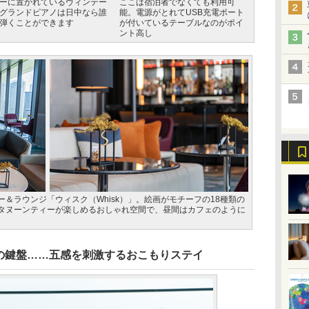
ーに置かれているヴィンテー
ここは宿泊者でなくても利用可
グランドピアノは日中なら誰
能。電源がとれてUSB充電ポート
弾くことができます
が付いているテーブルなのがポイ
ント高し
＆ラウンジ「ウィスク（Whisk）」。絵画がモチーフの18種類の
タヌーンティーが楽しめるおしゃれ空間で、昼間はカフェのように
の鍵盤……五感を刺激するおこもりステイ