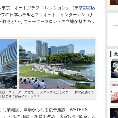
ム東京、オートグラフ コレクション」（
東京都港区
ープの日本ホテルとマリオット・インターナショナ
・竹芝というウォーターフロントの立地が魅力のラ
最
施設「ウォーターズ竹芝」。メズム東京はこのタワー棟の高層階に
トはまさに都会のオアシス！
商業施設、劇場からなる複合施設「WATERS
芝）」。ビルの16階～26階を占め、客室は全265室。浜