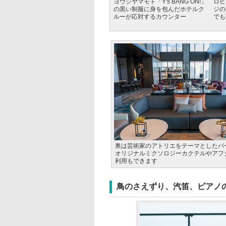
ヨウジヤマモト「Y's BANG ON!」
ロビ
の黒い制服に身を包んだホテルク
ジの
ルーが応対するカウンター
でも
奥は芸術家のアトリエをテーマとしたバー
オリジナルミクソロジーカクテルやアフ
利用もできます
鳥のさえずり、汽笛、ピアノ