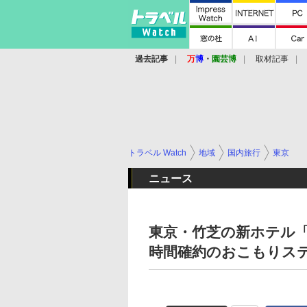
過去記事
万
博
・
園芸博
取材記事
トラベル Watch
地域
国内旅行
東京
ニュース
東京・竹芝の新ホテル「
時間確約のおこもりス