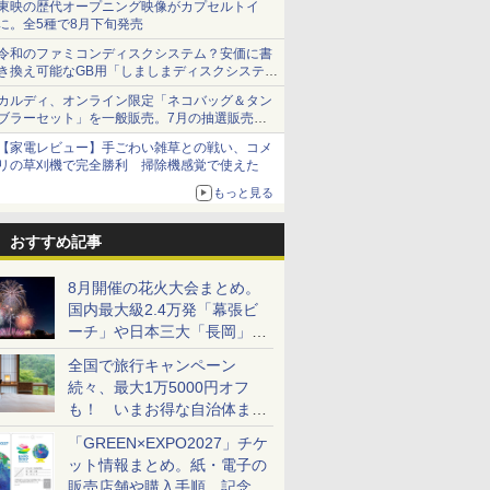
東映の歴代オープニング映像がカプセルトイ
に。全5種で8月下旬発売
令和のファミコンディスクシステム？安価に書
き換え可能なGB用「しましまディスクシステ
ム」
カルディ、オンライン限定「ネコバッグ＆タン
ブラーセット」を一般販売。7月の抽選販売の
当選無効分
【家電レビュー】手ごわい雑草との戦い、コメ
リの草刈機で完全勝利 掃除機感覚で使えた
もっと見る
おすすめ記事
8月開催の花火大会まとめ。
国内最大級2.4万発「幕張ビ
ーチ」や日本三大「長岡」な
ど大型イベント目白押し！
全国で旅行キャンペーン
続々、最大1万5000円オフ
も！ いまお得な自治体まと
め
「GREEN×EXPO2027」チケ
ット情報まとめ。紙・電子の
販売店舗や購入手順、記念チ