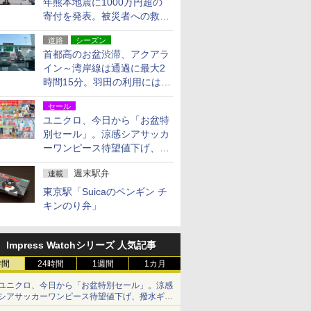
年熊本地震に1000万円超の
寄付を発表。被災者への救援
活動・復旧支援
道路
シーズン
首都高のお盆渋滞、アクアラ
イン～湾岸線は通過に最大2
時間15分。羽田の利用には
「空港西出口」の利用検討を
セール
ユニクロ、今日から「お盆特
別セール」。涼感シアサッカ
ーワンピース待望値下げ、撥
水ギアショーツは1990円に
週末駅弁
連載
東京駅「Suicaのペンギン チ
キンのり弁」
Impress Watchシリーズ 人気記事
時間
24時間
1週間
1カ月
ユニクロ、今日から「お盆特別セール」。涼感
シアサッカーワンピース待望値下げ、撥水ギア
ショーツは1990円に