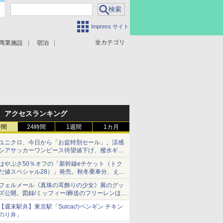
Impress サイト
全カテゴリ
商業施設
宿泊
アクセスランキング
時間
24時間
1週間
1カ月
ユニクロ、今日から「お盆特別セール」。涼感
シアサッカーワンピース待望値下げ、撥水ギア
ショーツは1990円に
はやぶさ50％オフの「新幹線eチケット（トク
だ値スペシャル28）」発売。秋冬乗車分、えき
ねっと限定
フェルメール《真珠の耳飾りの少女》展のグッ
ズ公開。図録/ミッフィー/葬送のフリーレンほ
か、注目ブランドコラボが実現
【週末駅弁】東京駅「Suicaのペンギン チキン
のり弁」