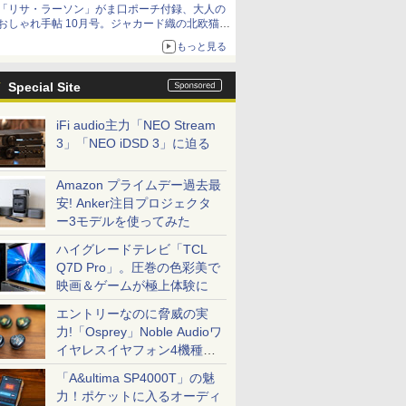
「リサ・ラーソン」がま口ポーチ付録、大人の
おしゃれ手帖 10月号。ジャカード織の北欧猫デ
ザイン
もっと見る
Special Site
iFi audio主力「NEO Stream
3」「NEO iDSD 3」に迫る
Amazon プライムデー過去最
安! Anker注目プロジェクタ
ー3モデルを使ってみた
ハイグレードテレビ「TCL
Q7D Pro」。圧巻の色彩美で
映画＆ゲームが極上体験に
エントリーなのに脅威の実
力!「Osprey」Noble Audioワ
イヤレスイヤフォン4機種を
一気に聴く
「A&ultima SP4000T」の魅
力！ポケットに入るオーディ