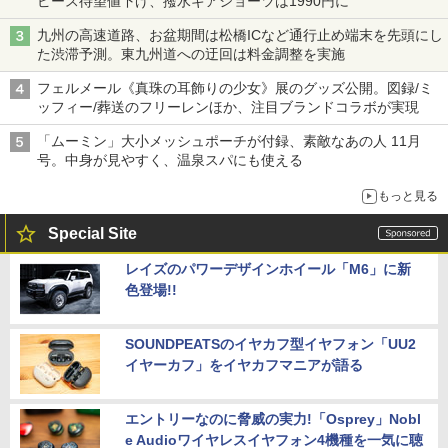
ピース待望値下げ、撥水ギアショーツは1990円に
九州の高速道路、お盆期間は松橋ICなど通行止め端末を先頭にし
た渋滞予測。東九州道への迂回は料金調整を実施
フェルメール《真珠の耳飾りの少女》展のグッズ公開。図録/ミ
ッフィー/葬送のフリーレンほか、注目ブランドコラボが実現
「ムーミン」大小メッシュポーチが付録、素敵なあの人 11月
号。中身が見やすく、温泉スパにも使える
もっと見る
Special Site
レイズのパワーデザインホイール「M6」に新
色登場!!
SOUNDPEATSのイヤカフ型イヤフォン「UU2
イヤーカフ」をイヤカフマニアが語る
エントリーなのに脅威の実力!「Osprey」Nobl
e Audioワイヤレスイヤフォン4機種を一気に聴