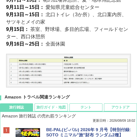
9月11日～15日：
愛知県児童総合センター
9月13日～15日：
北口トイレ（3か所）、北口案内所、
サツキとメイの家
9月15日：
茶室、野球場、多目的広場、フィールドセン
ター、西口休憩所
9月16日～25日：
全面休園
Amazon トラベル関連ランキング
旅行雑誌
旅行ガイド・地図
テント
アウトドア
Amazon 旅行雑誌 の売れ筋ランキング
更新日時：2026/08/09 18:02
BE-PAL(ビ-パル) 2026年 9 月号【特別付録:
SOTO ミニマル"旅"財布 ランダム2種】