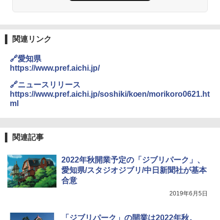
ーチ ピクニック ポップアップテント 携帯 簡
￥2,980
易 トイレテント (オリーブ)
A09 地球の歩き方 イタリア 2026～2027 地
￥4,836
球の歩き方A ヨーロッパ
熊撃退スプレー 熊よけスプレー 熊スプレー
【日本企業販売】超強力クマ対策スプレー 30
関連リンク
￥2,479
0ml（連続噴射30秒）110ml（連続噴射15
ENDLESS BASE 《めざましテレビで紹介》
秒）射程5～10m 安全ロック搭載 携帯収納袋
🔗愛知県
テント ワンタッチ RENEW 幅200 2-3人用 43
付き ヒグマ・イノシシ対策 自治体・教育機
https://www.pref.aichi.jp/
500002(88859)
関の購入実績 登山・キャンプ・アウトドア・
防災用品 長期保存可能 緊急時用 日本国内発
A26 地球の歩き方 チェコ ポーランド スロヴ
🔗ニュースリリース
送
ァキア 2026～2027 地球の歩き方A ヨーロッ
￥5,999
https://www.pref.aichi.jp/soshiki/koen/morikoro0621.ht
パ
ml
￥3,680
￥2,277
[キャンパーズコレクション 山善] 傘みたいに
広げるだけ パッとサッとテント ブラックコ
ーティング フルクローズ メッシュ 3-4人用
Across やわらか保冷剤 日本製 固まらない 1
関連記事
簡単設置 ポップアップテント エクルベージ
1cm ソフト 2個セット (2個セット)
新しい日本地理 地図・統計・移動から読み
ュ(BC仕様) PATC-150B(EB)
解く (講談社現代新書)
2022年秋開業予定の「ジブリパーク」、
￥680
￥9,990
愛知県/スタジオジブリ/中日新聞社が基本
￥1,540
合意
2019年6月5日
着替えテント トイレテント 透けない【換気
[キャンパーズコレクション 山善] 傘みたいに
通気窓付き】収納袋付き UVカット 防水 防災
広げるだけ パッとサッとテント キューブワ
コンパクト iimono117 (ブルー)
イドプラス ブラックコーティング フルクロ
「ジブリパーク」の開業は2022年秋。