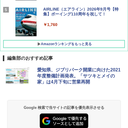
AIRLINE（エアライン）2026年9月号【特
集】ボーイング110周年を祝して！
￥1,760
Amazonランキングをもっと見る
編集部のおすすめ記事
地球の歩き方 スター・ウォーズ
[キャンパーズコレクション 山善] ポップアッ
DEWEL パラソル 大型 ビーチ アウトドアパ
愛知県、ジブリパーク開業に向けた2021
プテント 傘みたいに広げて畳める パッとサ
ラソル ガーデン サイトシート付 折りたたみ
年度整備計画発表。「サツキとメイの
ッとサンシェード キューブ フルクローズ メ
防水 UVカット 4段階高さ調整 軽量 収納袋付
￥2,695
家」は4月下旬に営業再開
ッシュ 簡単設置 ワンタッチテント キャンプ
き
&ハイキング カーキ PATC-150(KH)
￥6,459
￥6,829
D40 地球の歩き方 チェンマイ タイ北部の魅
Google 検索で当サイトの記事を優先表示させる
力的な町 2026～2027 地球の歩き方D アジア
GRANDOOR ステンレス保冷剤 2個セット 2
PYKES PEAK (パイクスピーク) 着替えテン
026リニューアル 急速冷凍 空間倍増 衛生的
ト プライバシー テント 【中が透けない】 1
コンパクト 保冷力長持ち
￥2,079
人用 折りたたみ 防災グッズ 災害用トイレ ビ