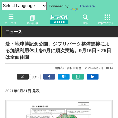
Powered by
Translate
トラベル Watch
地域
国内旅行
中部
カテゴリ
過去記事
検索
Impressサイト
ニュース
愛・地球博記念公園、ジブリパーク整備進捗によ
る施設利用休止を9月に順次実施。9月16日～25日
は全面休園
編集部：多和田新也
2021年6月21日 18:14
リスト
2021年6月21日 発表