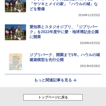
ーズ メッシュ 5人用 簡単設置 ポップアップ
「サツキとメイの家」「ハウルの城」な
テント PATCW-200B エクルベージュ
￥3,180
どを整備
￥15,990
2018年12月25日
愛知県とスタジオジブリ、「ジブリパー
ク」を2022年度中に愛・地球博記念公園
に開業
2018年4月25日
ジブリパーク、開園まで1年。ハウルの城
建築模型を先行公開
2021年6月28日
もっと関連記事を見る
トップページに戻る