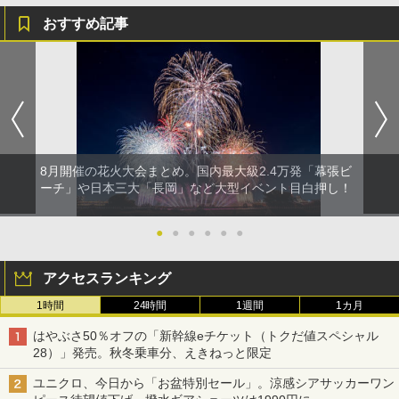
おすすめ記事
8月開催の花火大会まとめ。国内最大級2.4万発「幕張ビ
ーチ」や日本三大「長岡」など大型イベント目白押し！
●
●
●
●
●
●
アクセスランキング
1時間
24時間
1週間
1カ月
はやぶさ50％オフの「新幹線eチケット（トクだ値スペシャル
28）」発売。秋冬乗車分、えきねっと限定
ユニクロ、今日から「お盆特別セール」。涼感シアサッカーワン