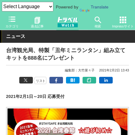
Powered by
Translate
トラベル Watch
地域
海外旅行
台湾
カテゴリ
過去記事
検索
Impressサイト
ニュース
台湾観光局、特製「丑年ミニランタン」組み立て
キットを888名にプレゼント
編集部：大竹菜々子
2021年2月2日 13:43
リスト
2021年2月1日～20日 応募受付