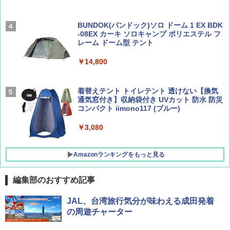
[キャンパーズコレクション 山善] 傘みたいに
広げるだけ パッとサッとテント ブラックコ
ーティング フルクローズ メッシュ 3-4人用
BUNDOK(バンドック)ソロ ドーム 1 EX BDK
簡単設置 ポップアップテント エクルベージ
-08EX カーキ ソロキャンプ ポリエステル フ
AIRLINE（エアライン）2026年9月号【特
A26 地球の歩き方 チェコ ポーランド スロヴ
ュ(BC仕様) PATC-150B(EB)
レーム ドーム型 テント
集】ボーイング110周年を祝して！
ァキア 2026～2027 地球の歩き方A ヨーロッ
パ
￥9,990
￥14,800
￥1,760
￥2,277
[キャンパーズコレクション 山善] 傘みたいに
着替えテント トイレテント 透けない【換気
広げるだけ パッとサッとテント キューブワ
通気窓付き】収納袋付き UVカット 防水 防災
イド ブラックコーティング フルクローズ メ
コンパクト iimono117 (ブルー)
ッシュ 4人用 簡単設置 ポップアップテント P
ATCW-150B エクルベージュ
￥3,080
￥-
Amazonランキングをもっと見る
編集部のおすすめ記事
JAL、台湾旅行気分が味わえる成田発着
の周遊チャーター