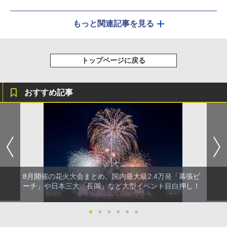
もっと関連記事を見る
トップページに戻る
おすすめ記事
8月開催の花火大会まとめ。国内最大級2.4万発「幕張ビ
ーチ」や日本三大「長岡」など大型イベント目白押し！
●
●
●
●
●
●