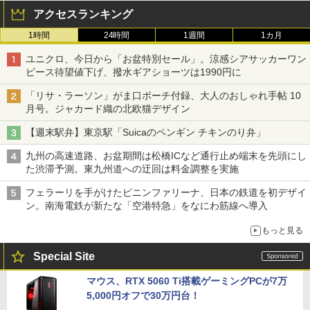
アクセスランキング
1時間
24時間
1週間
1カ月
ユニクロ、今日から「お盆特別セール」。涼感シアサッカーワン
ピース待望値下げ、撥水ギアショーツは1990円に
「リサ・ラーソン」がま口ポーチ付録、大人のおしゃれ手帖 10
月号。ジャカード織の北欧猫デザイン
【週末駅弁】東京駅「Suicaのペンギン チキンのり弁」
九州の高速道路、お盆期間は松橋ICなど通行止め端末を先頭にし
た渋滞予測。東九州道への迂回は料金調整を実施
フェラーリを手がけたピニンファリーナ、日本の鉄道を初デザイ
ン。南海電鉄が新たな「空港特急」をなにわ筋線へ導入
もっと見る
Special Site
マウス、RTX 5060 Ti搭載ゲーミングPCが7万
5,000円オフで30万円台！