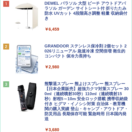
ディズニーファン ２０２６年 ９月号 [雑
僕が見た未来【完全版】
[キャンパーズコレクション 山善] ポップアッ
DEWEL パラソル 大型 ビーチ アウトドアパ
誌] (ＤＩＳＮＥＹ ＦＡＮ)
プテント 傘みたいに広げて畳める パッとサ
ラソル ガーデン サイトシート付 折りたたみ
ッとサンシェード キューブ フルクローズ メ
防水 UVカット 4段階高さ調整 軽量 収納袋付
￥0
ッシュ 簡単設置 ワンタッチテント キャンプ
き
￥713
&ハイキング カーキ PATC-150(KH)
￥6,459
￥6,831
BE-PAL(ビ-パル) 2026年 9 月号【特別付録:
D40 地球の歩き方 チェンマイ タイ北部の魅
SOTO ミニマル"旅"財布 ランダム2種】
力的な町 2026～2027 地球の歩き方D アジア
GRANDOOR ステンレス保冷剤 2個セット 2
PYKES PEAK (パイクスピーク) 着替えテン
026リニューアル 急速冷凍 空間倍増 衛生的
ト プライバシー テント 【中が透けない】 1
コンパクト 保冷力長持ち
￥1,500
￥2,079
人用 折りたたみ 防災グッズ 災害用トイレ ビ
ーチ ピクニック ポップアップテント 携帯 簡
￥2,980
易 トイレテント (グレー)
山と溪谷 2026年8月号「南アルプス大全」
A09 地球の歩き方 イタリア 2026～2027 地
￥4,980
球の歩き方A ヨーロッパ
熊撃退スプレー 熊よけスプレー 熊スプレー
￥1,540
【日本企業販売】超強力クマ対策スプレー 30
￥2,479
0ml（連続噴射30秒）110ml（連続噴射15
ENDLESS BASE 《めざましテレビで紹介》
秒）射程5～10m 安全ロック搭載 携帯収納袋
テント ワンタッチ RENEW 幅200 2-3人用 43
付き ヒグマ・イノシシ対策 自治体・教育機
500002(88859)
関の購入実績 登山・キャンプ・アウトドア・
防災用品 長期保存可能 緊急時用 日本国内発
Coyote No.89 特集 星野道夫 夢見る旅
地球の歩き方 スター・ウォーズ
送
￥5,999
￥1,540
￥2,695
￥3,680