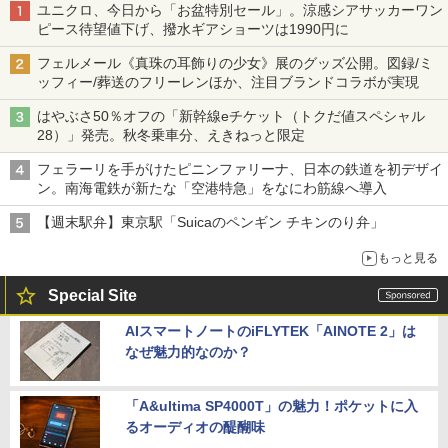
ユニクロ、今日から「お盆特別セール」。涼感シアサッカーワン
ピース待望値下げ、撥水ギアショーツは1990円に
フェルメール《真珠の耳飾りの少女》展のグッズ公開。図録/ミ
ッフィー/葬送のフリーレンほか、注目ブランドコラボが実現
はやぶさ50％オフの「新幹線eチケット（トクだ値スペシャル
28）」発売。秋冬乗車分、えきねっと限定
フェラーリを手がけたピニンファリーナ、日本の鉄道を初デザイ
ン。南海電鉄が新たな「空港特急」をなにわ筋線へ導入
【週末駅弁】東京駅「Suicaのペンギン チキンのり弁」
もっと見る
Special Site
AIスマートノートのiFLYTEK「AINOTE 2」は
なぜ魅力的なのか？
「A&ultima SP4000T」の魅力！ポケットに入
るオーディオの醍醐味