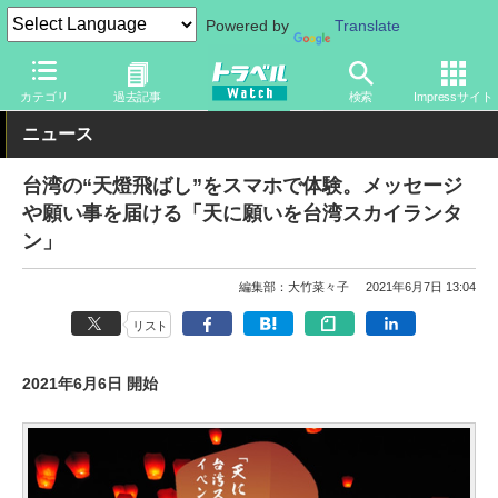
Powered by
Translate
トラベル Watch
地域
海外旅行
台湾
カテゴリ
過去記事
検索
Impressサイト
ニュース
台湾の“天燈飛ばし”をスマホで体験。メッセージ
や願い事を届ける「天に願いを台湾スカイランタ
ン」
編集部：大竹菜々子
2021年6月7日 13:04
リスト
2021年6月6日 開始