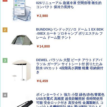
SOTO ミニマル"旅"財布 ランダム2種】
力的な町 2026～2027 地球の歩き方D アジア
プテント 傘みたいに広げて畳める パッとサ
026リニューアル 急速冷凍 空間倍増 衛生的
ッとサンシェード キューブ フルクローズ メ
コンパクト 保冷力長持ち
ッシュ 簡単設置 ワンタッチテント キャンプ
￥1,500
￥2,079
&ハイキング カーキ PATC-150(KH)
￥2,980
￥6,830
ディズニーファン ２０２６年 ９月号 [雑
地球の歩き方 スター・ウォーズ
BUNDOK(バンドック)ソロ ドーム 1 EX BDK
誌] (ＤＩＳＮＥＹ ＦＡＮ)
-08EX カーキ ソロキャンプ ポリエステル フ
PYKES PEAK (パイクスピーク) 着替えテン
レーム ドーム型 テント
￥2,695
ト プライバシー テント 【中が透けない】 1
￥713
人用 折りたたみ 防災グッズ 災害用トイレ ビ
￥14,800
ーチ ピクニック ポップアップテント 携帯 簡
易 トイレテント (ブラック)
山と溪谷 2026年8月号「南アルプス大全」
僕が見た未来【完全版】
DEWEL パラソル 大型 ビーチ アウトドアパ
￥4,980
ラソル ガーデン サイトシート付 折りたたみ
￥1,540
￥0
防水 UVカット 4段階高さ調整 軽量 収納袋付
き
ENDLESS BASE 《めざましテレビで紹介》
テント ワンタッチ RENEW 幅200 2-3人用 43
￥6,459
500002(88859)
Coyote No.89 特集 星野道夫 夢見る旅
A09 地球の歩き方 イタリア 2026～2027 地
球の歩き方A ヨーロッパ
￥5,999
ポインターライト 強力 小型 緑色/赤色/青紫色
￥1,540
USB充電式 高精度 超長距離照射 長時間使用
￥2,479
可能 安全ロック付き 高安全性 金属製耐久 コ
[キャンパーズコレクション 山善] 傘みたいに
ンパクト多機能設計 持ち運び便利 アウトド