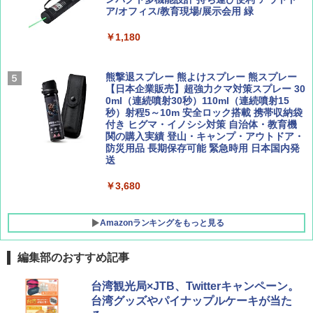
広げるだけ パッとサッとテント ブラックコ
ア/オフィス/教育現場/展示会用 緑
ーティング フルクローズ メッシュ 3-4人用
簡単設置 ポップアップテント エクルベージ
AIRLINE（エアライン）2026年9月号【特
A26 地球の歩き方 チェコ ポーランド スロヴ
￥1,180
ュ(BC仕様) PATC-150B(EB)
集】ボーイング110周年を祝して！
ァキア 2026～2027 地球の歩き方A ヨーロッ
パ
￥9,990
￥1,760
熊撃退スプレー 熊よけスプレー 熊スプレー
￥2,277
【日本企業販売】超強力クマ対策スプレー 30
0ml（連続噴射30秒）110ml（連続噴射15
[キャンパーズコレクション 山善] 傘みたいに
秒）射程5～10m 安全ロック搭載 携帯収納袋
広げるだけ パッとサッとテント キューブワ
付き ヒグマ・イノシシ対策 自治体・教育機
イド ブラックコーティング フルクローズ メ
関の購入実績 登山・キャンプ・アウトドア・
ッシュ 4人用 簡単設置 ポップアップテント P
防災用品 長期保存可能 緊急時用 日本国内発
ATCW-150B エクルベージュ
送
￥-
￥3,680
Amazonランキングをもっと見る
編集部のおすすめ記事
台湾観光局×JTB、Twitterキャンペーン。
台湾グッズやパイナップルケーキが当た