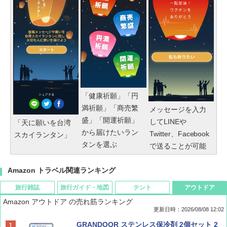
「健康祈願」「円
満祈願」「商売繁
メッセージを入力
盛」「開運祈願」
してLINEや
「天に願いを台湾
から届けたいラン
Twitter、Facebook
スカイランタン」
タンを選ぶ
で送ることが可能
Amazon トラベル関連ランキング
旅行雑誌
旅行ガイド・地図
テント
アウトドア
Amazon アウトドア の売れ筋ランキング
更新日時：2026/08/08 12:02
BE-PAL(ビ-パル) 2026年 9 月号【特別付録:
D40 地球の歩き方 チェンマイ タイ北部の魅
[キャンパーズコレクション 山善] ポップアッ
GRANDOOR ステンレス保冷剤 2個セット 2