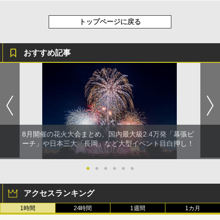
トップページに戻る
おすすめ記事
8月開催の花火大会まとめ。国内最大級2.4万発「幕張ビ
ーチ」や日本三大「長岡」など大型イベント目白押し！
●
●
●
●
●
●
アクセスランキング
1時間
24時間
1週間
1カ月