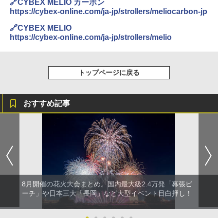
🔗CYBEX MELIO カーボン
https://cybex-online.com/ja-jp/strollers/meliocarbon-jp
🔗CYBEX MELIO
https://cybex-online.com/ja-jp/strollers/melio
トップページに戻る
おすすめ記事
8月開催の花火大会まとめ。国内最大級2.4万発「幕張ビ
ーチ」や日本三大「長岡」など大型イベント目白押し！
●
●
●
●
●
●