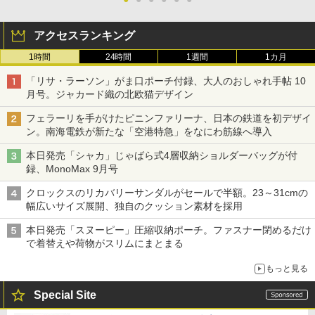
アクセスランキング
1時間
24時間
1週間
1カ月
「リサ・ラーソン」がま口ポーチ付録、大人のおしゃれ手帖 10
月号。ジャカード織の北欧猫デザイン
フェラーリを手がけたピニンファリーナ、日本の鉄道を初デザイ
ン。南海電鉄が新たな「空港特急」をなにわ筋線へ導入
本日発売「シャカ」じゃばら式4層収納ショルダーバッグが付
録、MonoMax 9月号
クロックスのリカバリーサンダルがセールで半額。23～31cmの
幅広いサイズ展開、独自のクッション素材を採用
本日発売「スヌーピー」圧縮収納ポーチ。ファスナー閉めるだけ
で着替えや荷物がスリムにまとまる
もっと見る
Special Site