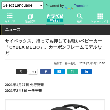
Powered by
Translate
トラベル Watch
旅のアイテム
その他
カテゴリ
過去記事
検索
Impressサイト
ニュース
サイベックス、持っても押しても軽いベビーカー
「CYBEX MELIO」。カーボンフレームモデルな
ど
編集部：松本俊哉
2021年1月14日 13:58
リスト
2021年1月27日 先行発売
2021年2月3日 一般発売