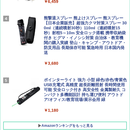
テント ワンタッチ RENEW 幅200 2-3人用 43
￥6,459
500002(88859)
Coyote No.89 特集 星野道夫 夢見る旅
A26 地球の歩き方 チェコ ポーランド スロヴ
ァキア 2026～2027 地球の歩き方A ヨーロッ
￥5,999
熊撃退スプレー 熊よけスプレー 熊スプレー
パ
￥1,540
【日本企業販売】超強力クマ対策スプレー 30
0ml（連続噴射30秒）110ml（連続噴射15
￥2,277
[キャンパーズコレクション 山善] 傘みたいに
秒）射程5～10m 安全ロック搭載 携帯収納袋
広げるだけ パッとサッとテント ブラックコ
付き ヒグマ・イノシシ対策 自治体・教育機
ーティング フルクローズ メッシュ 3-4人用
関の購入実績 登山・キャンプ・アウトドア・
簡単設置 ポップアップテント エクルベージ
防災用品 長期保存可能 緊急時用 日本国内発
AIRLINE（エアライン）2026年9月号【特
新しい日本地理 地図・統計・移動から読み
ュ(BC仕様) PATC-150B(EB)
送
集】ボーイング110周年を祝して！
解く (講談社現代新書)
￥9,990
￥3,680
￥1,760
￥1,540
[キャンパーズコレクション 山善] 傘みたいに
ポインターライト 強力 小型 緑色/赤色/青紫色
広げるだけ パッとサッとテント キューブ ブ
USB充電式 高精度 超長距離照射 長時間使用
ラックコーティング フルクローズ メッシュ 3
可能 安全ロック付き 高安全性 金属製耐久 コ
人用 簡単設置 ポップアップテント PATC-15
ンパクト多機能設計 持ち運び便利 アウトド
0B エクルベージュ
ア/オフィス/教育現場/展示会用 緑
￥10,990
￥1,180
Amazonランキングをもっと見る