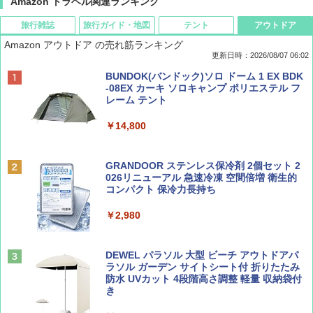
Amazon トラベル関連ランキング
旅行雑誌
旅行ガイド・地図
テント
アウトドア
Amazon アウトドア の売れ筋ランキング
更新日時：2026/08/07 06:02
ディズニーファン ２０２６年 ９月号 [雑
D40 地球の歩き方 チェンマイ タイ北部の魅
[キャンパーズコレクション 山善] ポップアッ
BUNDOK(バンドック)ソロ ドーム 1 EX BDK
誌] (ＤＩＳＮＥＹ ＦＡＮ)
力的な町 2026～2027 地球の歩き方D アジア
プテント 傘みたいに広げて畳める パッとサ
-08EX カーキ ソロキャンプ ポリエステル フ
ッとサンシェード キューブ フルクローズ メ
レーム テント
ッシュ 簡単設置 ワンタッチテント キャンプ
￥713
￥2,079
&ハイキング カーキ PATC-150(KH)
￥14,800
￥6,831
BE-PAL(ビ-パル) 2026年 9 月号【特別付録:
A09 地球の歩き方 イタリア 2026～2027 地
GRANDOOR ステンレス保冷剤 2個セット 2
SOTO ミニマル"旅"財布 ランダム2種】
球の歩き方A ヨーロッパ
026リニューアル 急速冷凍 空間倍増 衛生的
PYKES PEAK (パイクスピーク) 着替えテン
コンパクト 保冷力長持ち
ト プライバシー テント 【中が透けない】 1
￥1,500
￥2,479
人用 折りたたみ 防災グッズ 災害用トイレ ビ
￥2,980
ーチ ピクニック ポップアップテント 携帯 簡
易 トイレテント (ブラック)
山と溪谷 2026年8月号「南アルプス大全」
地球の歩き方 スター・ウォーズ
DEWEL パラソル 大型 ビーチ アウトドアパ
￥4,980
ラソル ガーデン サイトシート付 折りたたみ
￥1,540
￥2,695
防水 UVカット 4段階高さ調整 軽量 収納袋付
き
ENDLESS BASE 《めざましテレビで紹介》