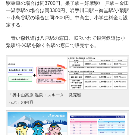
駅乗車の場合は同3700円、巣子駅～好摩駅/一戸駅～金田
一温泉駅の場合は同3300円、岩手川口駅～御堂駅/小繫駅
～小鳥谷駅の場合は同2800円。中高生、小学生料金も設
定する。
青い森鉄道は八戸駅の窓口、IGRいわて銀河鉄道は小
繋駅/斗米駅を除く各駅の窓口で販売する。
「奥中山高原 温泉・スキーき
発売額
っぷ」の内容