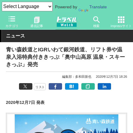
Powered by
Translate
トラベル Watch
地域
国内旅行
東北
カテゴリ
過去記事
検索
Impressサイト
ニュース
青い森鉄道とIGRいわて銀河鉄道、リフト券や温
泉入浴特典付ききっぷ「奥中山高原 温泉・スキー
きっぷ」発売
編集部：多和田新也
2020年12月7日 18:26
リスト
2020年12月7日 発表