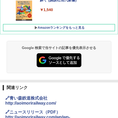
解く (講談社現代新書)
￥1,760
￥1,540
Amazonランキングをもっと見る
Google 検索で当サイトの記事を優先表示させる
[キャンパーズコレクション 山善] ポップアッ
DEWEL パラソル 大型 ビーチ アウトドアパ
プテント 傘みたいに広げて畳める パッとサ
ラソル ガーデン サイトシート付 折りたたみ
ッとサンシェード キューブ フルクローズ メ
防水 UVカット 4段階高さ調整 軽量 収納袋付
ッシュ 簡単設置 ワンタッチテント キャンプ
き
&ハイキング カーキ PATC-150(KH)
￥6,459
￥6,829
GRANDOOR ステンレス保冷剤 2個セット 2
関連リンク
PYKES PEAK (パイクスピーク) 着替えテン
026リニューアル 急速冷凍 空間倍増 衛生的
ト プライバシー テント 【中が透けない】 1
コンパクト 保冷力長持ち
🔗青い森鉄道株式会社
人用 折りたたみ 防災グッズ 災害用トイレ ビ
http://aoimorirailway.com/
ーチ ピクニック ポップアップテント 携帯 簡
￥2,980
易 トイレテント (オリーブ)
🔗ニュースリリース（PDF）
http://aoimorirailway.com/wp/wp-