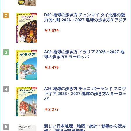
ディズニーファン ２０２６年 ９月号 [雑
D40 地球の歩き方 チェンマイ タイ北部の魅
誌] (ＤＩＳＮＥＹ ＦＡＮ)
力的な町 2026～2027 地球の歩き方D アジア
￥713
￥2,079
山と溪谷 2026年8月号「南アルプス大全」
A09 地球の歩き方 イタリア 2026～2027 地
球の歩き方A ヨーロッパ
￥1,540
￥2,479
Coyote No.89 特集 星野道夫 夢見る旅
A26 地球の歩き方 チェコ ポーランド スロヴ
ァキア 2026～2027 地球の歩き方A ヨーロッ
パ
￥1,540
￥2,277
AIRLINE（エアライン）2026年9月号【特
新しい日本地理 地図・統計・移動から読み
集】ボーイング110周年を祝して！