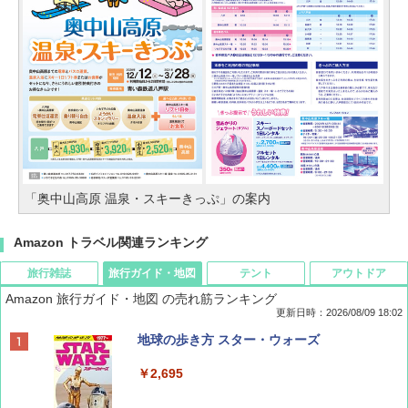
「奥中山高原 温泉・スキーきっぷ」の案内
Amazon トラベル関連ランキング
旅行雑誌
旅行ガイド・地図
テント
アウトドア
Amazon 旅行ガイド・地図 の売れ筋ランキング
更新日時：2026/08/09 18:02
BE-PAL(ビ-パル) 2026年 9 月号【特別付録:
地球の歩き方 スター・ウォーズ
SOTO ミニマル"旅"財布 ランダム2種】
￥2,695
￥1,500