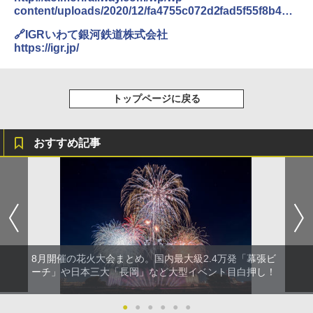
￥4,836
熊撃退スプレー 熊よけスプレー 熊スプレー
content/uploads/2020/12/fa4755c072d2fad5f55f8b427
【日本企業販売】超強力クマ対策スプレー 30
696f417.pdf
0ml（連続噴射30秒）110ml（連続噴射15
🔗IGRいわて銀河鉄道株式会社
ENDLESS BASE 《めざましテレビで紹介》
秒）射程5～10m 安全ロック搭載 携帯収納袋
https://igr.jp/
テント ワンタッチ RENEW 幅200 2-3人用 43
付き ヒグマ・イノシシ対策 自治体・教育機
500002(88859)
関の購入実績 登山・キャンプ・アウトドア・
防災用品 長期保存可能 緊急時用 日本国内発
送
￥5,999
トップページに戻る
￥3,680
[キャンパーズコレクション 山善] 傘みたいに
おすすめ記事
広げるだけ パッとサッとテント ブラックコ
ーティング フルクローズ メッシュ 3-4人用
Across やわらか保冷剤 日本製 固まらない 1
簡単設置 ポップアップテント エクルベージ
1cm ソフト 2個セット (2個セット)
ュ(BC仕様) PATC-150B(EB)
￥680
￥9,990
着替えテント トイレテント 透けない【換気
[キャンパーズコレクション 山善] 傘みたいに
通気窓付き】収納袋付き UVカット 防水 防災
広げるだけ パッとサッとテント キューブワ
8月開催の花火大会まとめ。国内最大級2.4万発「幕張ビ
コンパクト iimono117 (ブルー)
イドプラス ブラックコーティング フルクロ
ーチ」や日本三大「長岡」など大型イベント目白押し！
ーズ メッシュ 5人用 簡単設置 ポップアップ
テント PATCW-200B エクルベージュ
￥3,180
●
●
●
●
●
●