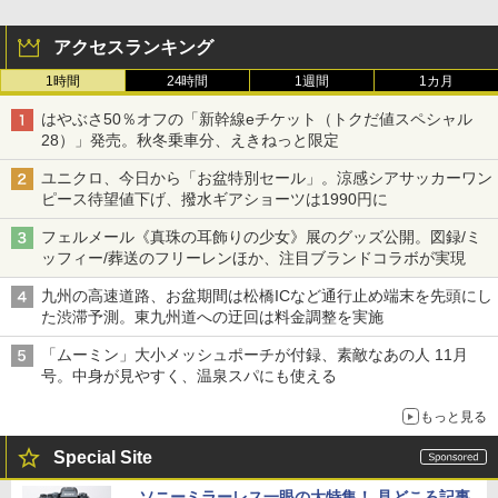
￥15,990
アクセスランキング
1時間
24時間
1週間
1カ月
はやぶさ50％オフの「新幹線eチケット（トクだ値スペシャル
28）」発売。秋冬乗車分、えきねっと限定
ユニクロ、今日から「お盆特別セール」。涼感シアサッカーワン
ピース待望値下げ、撥水ギアショーツは1990円に
フェルメール《真珠の耳飾りの少女》展のグッズ公開。図録/ミ
ッフィー/葬送のフリーレンほか、注目ブランドコラボが実現
九州の高速道路、お盆期間は松橋ICなど通行止め端末を先頭にし
た渋滞予測。東九州道への迂回は料金調整を実施
「ムーミン」大小メッシュポーチが付録、素敵なあの人 11月
号。中身が見やすく、温泉スパにも使える
もっと見る
Special Site
ソニーミラーレス一眼の大特集！ 見どころ記事