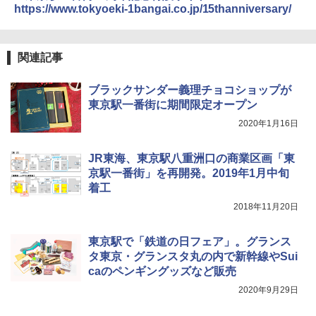
テント ワンタッチ RENEW 幅200 2-3人用 43
BUNDOK(バンドック)ソロ ドーム 1 EX BDK
https://www.tokyoeki-1bangai.co.jp/15thanniversary/
500002(88859)
-08EX カーキ ソロキャンプ ポリエステル フ
レーム ドーム型 テント
A26 地球の歩き方 チェコ ポーランド スロヴ
ァキア 2026～2027 地球の歩き方A ヨーロッ
￥5,999
パ
￥-
関連記事
￥2,277
[キャンパーズコレクション 山善] 傘みたいに
ブラックサンダー義理チョコショップが
広げるだけ パッとサッとテント ブラックコ
DEWEL パラソル 大型 ビーチ アウトドアパ
ーティング フルクローズ メッシュ 3-4人用
ラソル ガーデン サイトシート付 折りたたみ
東京駅一番街に期間限定オープン
簡単設置 ポップアップテント エクルベージ
防水 UVカット 4段階高さ調整 軽量 収納袋付
新しい日本地理 地図・統計・移動から読み
2020年1月16日
ュ(BC仕様) PATC-150B(EB)
き
解く (講談社現代新書)
￥9,990
￥6,459
￥1,540
JR東海、東京駅八重洲口の商業区画「東
京駅一番街」を再開発。2019年1月中旬
着工
[キャンパーズコレクション 山善] 傘みたいに
ポインターライト 強力 小型 緑色/赤色/青紫色
広げるだけ パッとサッとテント キューブワ
USB充電式 高精度 超長距離照射 長時間使用
2018年11月20日
イド ブラックコーティング フルクローズ メ
可能 安全ロック付き 高安全性 金属製耐久 コ
ッシュ 4人用 簡単設置 ポップアップテント P
ンパクト多機能設計 持ち運び便利 アウトド
東京駅で「鉄道の日フェア」。グランス
ATCW-150B エクルベージュ
ア/オフィス/教育現場/展示会用 緑
タ東京・グランスタ丸の内で新幹線やSui
￥-
￥1,180
caのペンギングッズなど販売
2020年9月29日