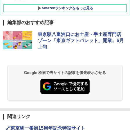
Amazonランキングをもっと見る
編集部のおすすめ記事
D40 地球の歩き方 チェンマイ タイ北部の魅
[キャンパーズコレクション 山善] ポップアッ
熊撃退スプレー 熊よけスプレー 熊スプレー
東京駅八重洲口にお土産・手土産専門店
力的な町 2026～2027 地球の歩き方D アジア
プテント 傘みたいに広げて畳める パッとサ
【日本企業販売】超強力クマ対策スプレー 30
ゾーン「東京ギフトパレット」開業。6月
ッとサンシェード キューブ フルクローズ メ
0ml（連続噴射30秒）110ml（連続噴射15
上旬
ッシュ 簡単設置 ワンタッチテント キャンプ
秒）射程5～10m 安全ロック搭載 携帯収納袋
￥2,079
&ハイキング カーキ PATC-150(KH)
付き ヒグマ・イノシシ対策 自治体・教育機
関の購入実績 登山・キャンプ・アウトドア・
防災用品 長期保存可能 緊急時用 日本国内発
￥6,830
送
地球の歩き方 スター・ウォーズ
Google 検索で当サイトの記事を優先表示させる
￥3,680
PYKES PEAK (パイクスピーク) 着替えテン
￥2,695
ト プライバシー テント 【中が透けない】 1
人用 折りたたみ 防災グッズ 災害用トイレ ビ
ーチ ピクニック ポップアップテント 携帯 簡
GRANDOOR ステンレス保冷剤 2個セット 2
易 トイレテント (グレー)
026リニューアル 急速冷凍 空間倍増 衛生的
コンパクト 保冷力長持ち
A09 地球の歩き方 イタリア 2026～2027 地
￥4,980
球の歩き方A ヨーロッパ
￥2,980
関連リンク
￥2,479
ENDLESS BASE 《めざましテレビで紹介》
🔗東京駅一番街15周年記念特設サイト