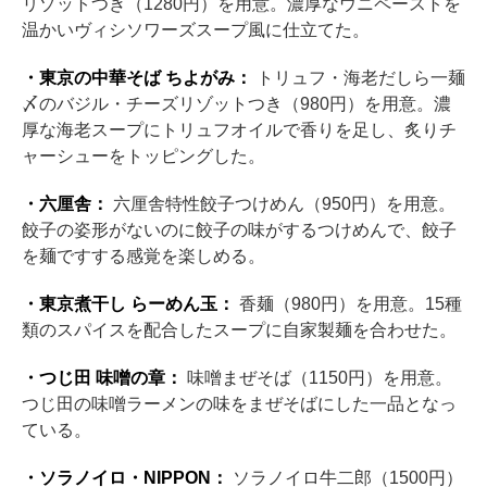
リゾットつき（1280円）を用意。濃厚なウニペーストを
温かいヴィシソワーズスープ風に仕立てた。
・東京の中華そば ちよがみ：
トリュフ・海老だしら一麺
〆のバジル・チーズリゾットつき（980円）を用意。濃
厚な海老スープにトリュフオイルで香りを足し、炙りチ
ャーシューをトッピングした。
・六厘舎：
六厘舎特性餃子つけめん（950円）を用意。
餃子の姿形がないのに餃子の味がするつけめんで、餃子
を麺ですする感覚を楽しめる。
・東京煮干し らーめん玉：
香麺（980円）を用意。15種
類のスパイスを配合したスープに自家製麺を合わせた。
・つじ田 味噌の章：
味噌まぜそば（1150円）を用意。
つじ田の味噌ラーメンの味をまぜそばにした一品となっ
ている。
・ソラノイロ・NIPPON：
ソラノイロ牛二郎（1500円）