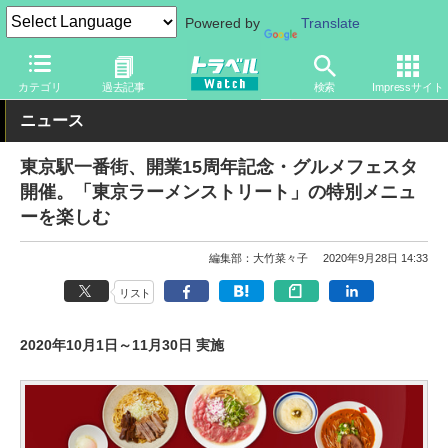
Powered by
Translate
トラベル Watch
地域
国内旅行
東京
カテゴリ
過去記事
検索
Impressサイト
ニュース
東京駅一番街、開業15周年記念・グルメフェスタ
開催。「東京ラーメンストリート」の特別メニュ
ーを楽しむ
編集部：大竹菜々子
2020年9月28日 14:33
リスト
2020年10月1日～11月30日 実施