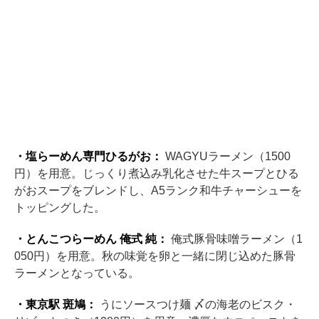
・塩らーめん専門ひるがお：
WAGYUラーメン（1500
円）を用意。じっくり煮込み乳化させた牛スープとひる
がおスープをブレンドし、A5ランク和牛チャーシューを
トッピングした。
・とんこつらーめん 俺式 純：
俺式豚骨味噌ラーメン（1
050円）を用意。秋の味覚を卵と一緒に閉じ込めた豚骨
ラーメンとなっている。
・東京駅 斑鳩：
うにソースつけ麺 〆の海老のビスク・