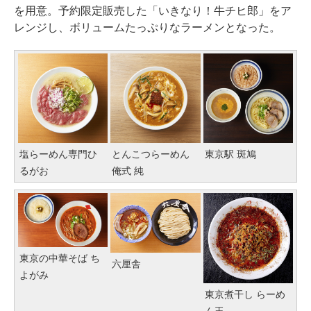
を用意。予約限定販売した「いきなり！牛チヒ郎」をア
レンジし、ボリュームたっぷりなラーメンとなった。
塩らーめん専門ひ
とんこつらーめん
東京駅 斑鳩
るがお
俺式 純
東京の中華そば ち
六厘舎
よがみ
東京煮干し らーめ