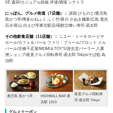
SE 森卯/カジュアル鉄板 伊達/酒場 シナトラ
にっぽん、グルメ街道（7店舗）：
諸国 ひものと/鹿児島
黒かつ亭/博多かねふく ふく竹/香川 さぬき麺業/広島 電光
石火/富山 白えび亭東京駅店/函館立喰い寿司 函太郎
その他飲食店舗（11店舗）：
ニユー・トーキヨー ビヤ
ホール/カフェ＆バール ファリ・ブゥール/プロント イル
バール/京橋千疋屋/MOMI＆TOY'S/資生堂パーラー 八重
洲ショップ/産直グルメ回転寿司 函太郎 Tokyo/そば処 為
治郎
産直グルメ回転寿
鹿児島 黒かつ亭
HIGHBALL BAR 東
司 函太郎 Tokyo
京駅 1923
グルメクーポン