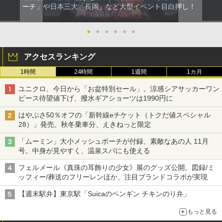
ーチ」や日本三大「長岡」など大型イベント目白押し！
●
●
●
●
●
●
アクセスランキング
1時間
24時間
1週間
1カ月
ユニクロ、今日から「お盆特別セール」。涼感シアサッカーワン
ピース待望値下げ、撥水ギアショーツは1990円に
はやぶさ50％オフの「新幹線eチケット（トクだ値スペシャル
28）」発売。秋冬乗車分、えきねっと限定
「ムーミン」大小メッシュポーチが付録、素敵なあの人 11月
号。中身が見やすく、温泉スパにも使える
フェルメール《真珠の耳飾りの少女》展のグッズ公開。図録/ミ
ッフィー/葬送のフリーレンほか、注目ブランドコラボが実現
【週末駅弁】東京駅「Suicaのペンギン チキンのり弁」
もっと見る