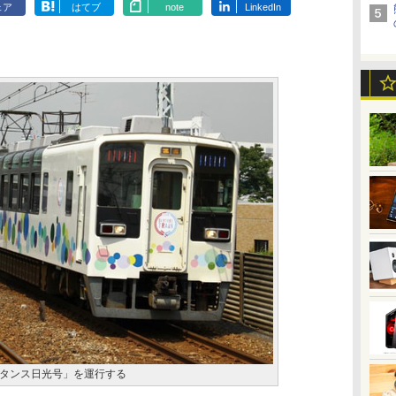
ェア
はてブ
note
LinkedIn
タンス日光号」を運行する