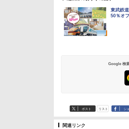
東武鉄道
50％オ
草津温泉 ホテル櫻
品川プリンスホテル
グランドニッコー東
海のサウナ＆スパ
東京ドームホテル
シェラトン・グラン
井
京ベイ 舞浜
オールインクルーシ
デ・トーキョーベ
7,037円～
7,980円～
ブ 島原温泉ホテル
イ・ホテル
14,300円～
6,800円～
南風楼
10,450円～
7,950円～
Google
ポスト
リスト
シ
関連リンク