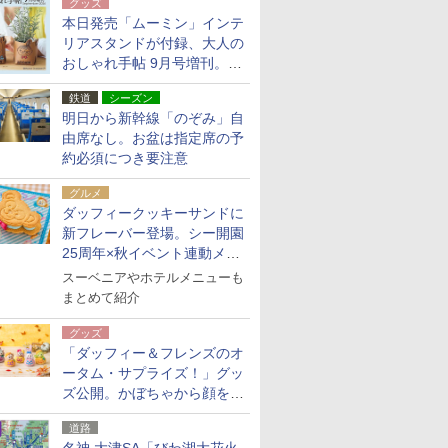
グッズ
本日発売「ムーミン」インテ
リアスタンドが付録、大人の
おしゃれ手帖 9月号増刊。レ
ザー調で高級感ある2個セッ
鉄道
シーズン
ト
明日から新幹線「のぞみ」自
由席なし。お盆は指定席の予
約必須につき要注意
グルメ
ダッフィークッキーサンドに
新フレーバー登場。シー開園
25周年×秋イベント連動メニ
ュー
スーベニアやホテルメニューも
まとめて紹介
グッズ
「ダッフィー＆フレンズのオ
ータム・サプライズ！」グッ
ズ公開。かぼちゃから顔をの
ぞかせたぬいぐるみチャーム
道路
ほか