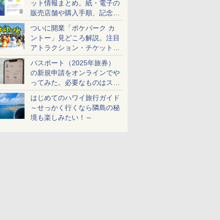
ット情報まとめ。紙・電子の
販売店舗や購入手順、記念チ
ケットも解説
ついに開業「ポケパーク カ
ントー」見どころ解説。注目
アトラクション・チケット手
配・来場前に必要な準備は？
パスポート（2025年旅券）
の新規申請をオンラインでや
ってみた。必要なものはスマ
ホとマイナカードのみ
はじめてのハワイ旅行ガイド
～せっかく行くなら隣島の秘
境も楽しみたい！～