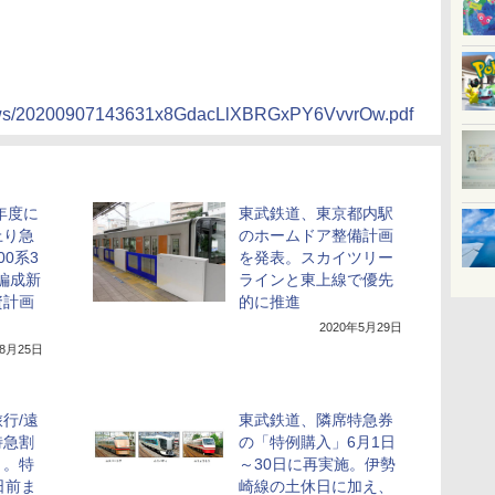
/news/20200907143631x8GdacLlXBRGxPY6VvvrOw.pdf
年度に
東武鉄道、東京都内駅
上り急
のホームドア整備計画
0系3
を発表。スカイツリー
2編成新
ラインと東上線で優先
資計画
的に推進
2020年5月29日
年8月25日
行/遠
東武鉄道、隣席特急券
特急割
の「特例購入」6月1日
」。特
～30日に再実施。伊勢
日前ま
崎線の土休日に加え、