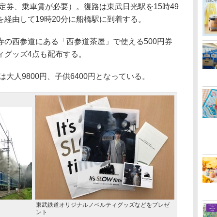
定券、乗車賃が必要）。復路は東武日光駅を15時49
経由して19時20分に船橋駅に到着する。
の西参道にある「西参道茶屋」で使える500円券
ィグッズ4点も配布する。
大人9800円、子供6400円となっている。
東武鉄道オリジナルノベルティグッズなどをプレゼ
ント