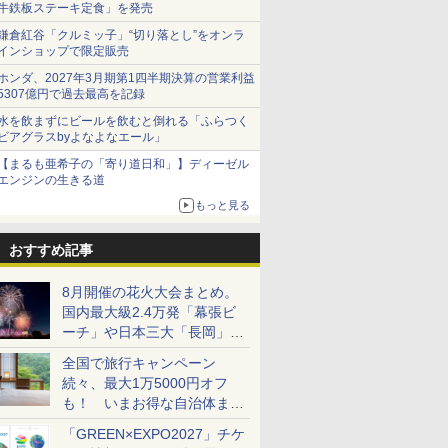
牛鉄板ステーキ定食」を発売
鎌倉紅谷「クルミッ子」“切り落とし”をオンラ
インショップで限定販売
ホンダ、2027年3月期第1四半期決算の営業利益
5307億円で過去最高を記録
水を飲まずにビールを飲むと倒れる「ふらつく
ビアグラスbyよなよなエール」
【まるも亜希子の「寄り道日和」】ディーゼル
エンジンの生きる道
もっと見る
おすすめ記事
8月開催の花火大会まとめ。
国内最大級2.4万発「幕張ビ
ーチ」や日本三大「長岡」な
ど大型イベント目白押し！
全国で旅行キャンペーン
続々、最大1万5000円オフ
も！ いまお得な自治体まと
め
「GREEN×EXPO2027」チケ