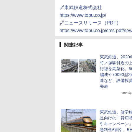
🔗東武鉄道株式会社
https://www.tobu.co.jp/
🔗ニュースリリース（PDF）
https://www.tobu.co.jp/cms-pdf
関連記事
東武鉄道、2020
竹ノ塚駅付近の
行線を高架化。50
編成や70090型
造など、設備投
発表
2020
東武鉄道、修学旅
足向けの「貸切
引キャンペーン
急料金6割引、5