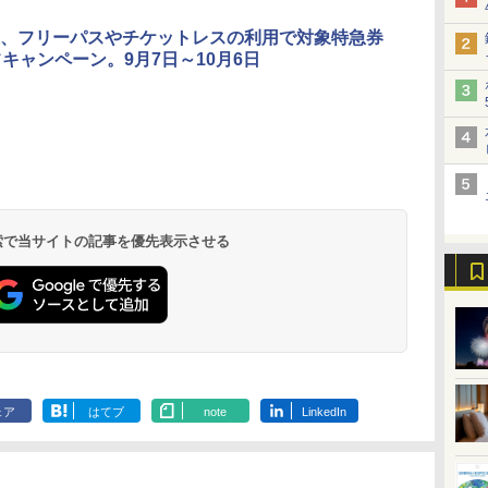
、フリーパスやチケットレスの利用で対象特急券
フキャンペーン。9月7日～10月6日
北陸 福井 あわら
品川プリンスホテ
舞浜ビューホテル
箱根湯本温泉 ホテ
ホテルトラスティ東
オリエンタルホテル
下呂温泉 水明館
住友不動産ホテル ヴ
東京ベイ舞浜ホテル
温泉 清風荘（北陸
ル イーストタワー
ｂｙ ＨＵＬＩＣ
ル おかだ
京ベイサイド
東京ベイ
ィラフォンテーヌグラ
ファーストリゾート
8,250円～
最大級の庭園露天風
（旧：東京ベイ舞浜
ンド東京有明
9,958円～
11,200円～
5,450円～
5,200円～
4,290円～
呂の宿 清風荘）
ホテル）
19,541円～
5,758円～
6,070円～
 検索で当サイトの記事を優先表示させる
ェア
はてブ
note
LinkedIn