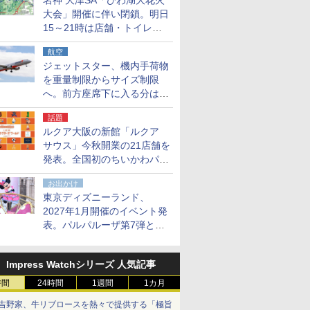
名神 大津SA「びわ湖大花火
大会」開催に伴い閉鎖。明日
15～21時は店舗・トイレ・
駐車場の利用不可
航空
ジェットスター、機内手荷物
を重量制限からサイズ制限
へ。前方座席下に入る分はす
べての運賃で無料に
話題
ルクア大阪の新館「ルクア
サウス」今秋開業の21店舗を
発表。全国初のちいかわパー
クストア/サンリオ新業態1号
お出かけ
店など
東京ディズニーランド、
2027年1月開催のイベント発
表。パルパルーザ第7弾とし
て「ミニーのファンダーラン
ド」を再演
Impress Watchシリーズ 人気記事
時間
24時間
1週間
1カ月
吉野家、牛リブロースを熱々で提供する「極旨