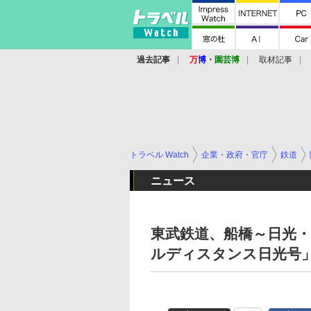
過去記事
万
博
・
園芸博
取材記事
トラベル Watch
企業・政府・官庁
鉄道
ニュース
東武鉄道、船橋～日光
ルディスタンス日光号