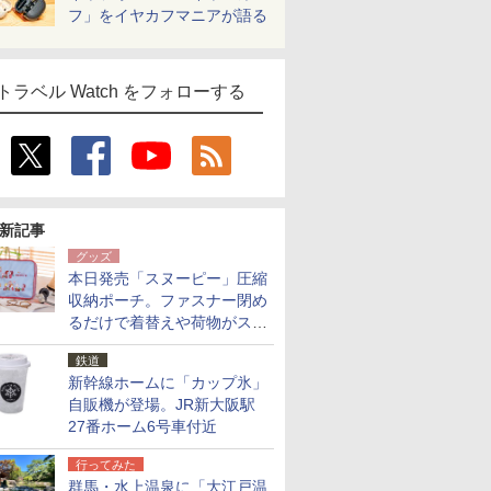
フ」をイヤカフマニアが語る
トラベル Watch をフォローする
新記事
グッズ
本日発売「スヌーピー」圧縮
収納ポーチ。ファスナー閉め
るだけで着替えや荷物がスリ
ムにまとまる
鉄道
新幹線ホームに「カップ氷」
自販機が登場。JR新大阪駅
27番ホーム6号車付近
行ってみた
群馬・水上温泉に「大江戸温