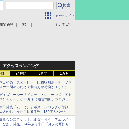
Impress サイト
全カテゴリ
商業施設
宿泊
アクセスランキング
時間
24時間
1週間
1カ月
本日発売「スヌーピー」圧縮収納ポーチ。ファ
スナー閉めるだけで着替えや荷物がスリムにま
とまる
ディズニーシー「インディ・ジョーンズ・アド
ベンチャー」が11月末に運営再開。プロジェク
ションマッピングを追加、DPAは1500円
本日発売「ムーミン」ボストンバッグが付録、
大人のおしゃれ手帖 9月号。180度ガバッと開
いて大容量
展覧会公式チケットホルダー付き「フェルメー
ルぴあ」発売。14年ぶり来日「真珠の耳飾りの
少女」ほか37作品のガイド