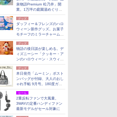
泉物語Premium 松乃井」開
業。1万坪の庭園湯めぐり＆
豪華バイキングを体験してき
グッズ
た！
ダッフィー＆フレンズのハロ
ウィーン新作グッズ。お菓子
モチーフのミラーチャーム/
デザインポーチほか
グッズ
物語の後日談が楽しめる。デ
ィズニーシー「クッキー・ア
ンのハロウィーン・スウィー
トサプライズ」限定グッズ公
グッズ
開
本日発売「ムーミン」ボスト
ンバッグが付録、大人のおし
ゃれ手帖 9月号。180度ガバ
ッと開いて大容量
セール
2重反転ファンで大風量。
3WAYの定番ハンディファン
最新モデルがセール対象に