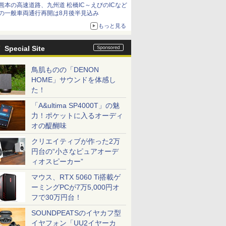
熊本の高速道路、九州道 松橋IC～えびのICなど
の一般車両通行再開は8月後半見込み
もっと見る
Special Site
鳥肌ものの「DENON
HOME」サウンドを体感し
た！
「A&ultima SP4000T」の魅
力！ポケットに入るオーディ
オの醍醐味
クリエイティブが作った2万
円台の“小さなピュアオーデ
ィオスピーカー”
マウス、RTX 5060 Ti搭載ゲ
ーミングPCが7万5,000円オ
フで30万円台！
SOUNDPEATSのイヤカフ型
イヤフォン「UU2イヤーカ