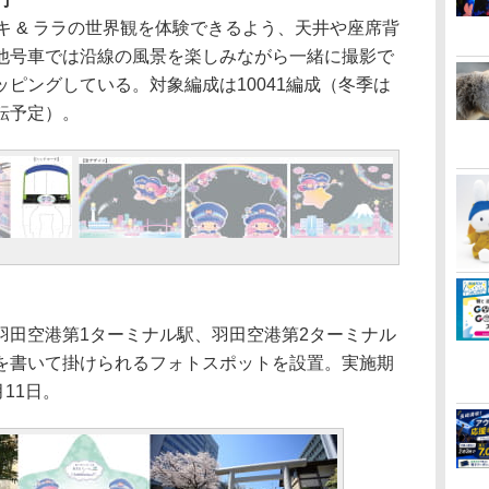
 & ララの世界観を体験できるよう、天井や座席背
他号車では沿線の風景を楽しみながら一緒に撮影で
ピングしている。対象編成は10041編成（冬季は
転予定）。
田空港第1ターミナル駅、羽田空港第2ターミナル
を書いて掛けられるフォトスポットを設置。実施期
月11日。