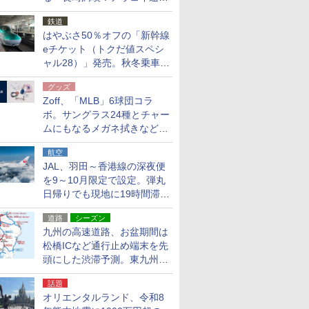
応援キャンペーン」
鉄道
はやぶさ50％オフの「新幹線
eチケット（トクだ値スペシ
ャル28）」発売。秋冬乗車
分、えきねっと限定
グッズ
Zoff、「MLB」6球団コラ
ボ。サングラス24種とチャー
ムにもなるメガネ拭きなど雑
貨24種
航空
JAL、羽田～香港線の深夜便
を9～10月限定で設定。弾丸
日帰りでも現地に19時間滞在
できる
道路
シーズン
九州の高速道路、お盆期間は
松橋ICなど通行止め端末を先
頭にした渋滞予測。東九州道
への迂回は料金調整を実施
話題
オリエンタルランド、令和8