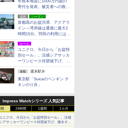
年熊本地震に1000万円超の
寄付を発表。被災者への救援
活動・復旧支援
道路
シーズン
首都高のお盆渋滞、アクアラ
イン～湾岸線は通過に最大2
時間15分。羽田の利用には
「空港西出口」の利用検討を
セール
ユニクロ、今日から「お盆特
別セール」。涼感シアサッカ
ーワンピース待望値下げ、撥
水ギアショーツは1990円に
週末駅弁
連載
東京駅「Suicaのペンギン チ
キンのり弁」
Impress Watchシリーズ 人気記事
時間
24時間
1週間
1カ月
ユニクロ、今日から「お盆特別セール」。涼感
シアサッカーワンピース待望値下げ、撥水ギア
ショーツは1990円に