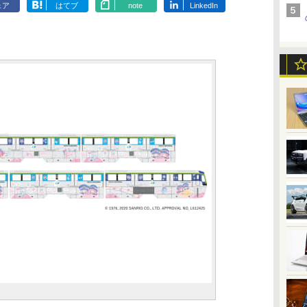
ェア
はてブ
note
LinkedIn