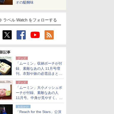
オの醍醐味
トラベル Watch をフォローする
新記事
グッズ
「ムーミン」収納ポーチが付
録、素敵なあの人 11月号増
刊。衣類や旅の必需品まとま
る大小2個セット
グッズ
「ムーミン」大小メッシュポ
ーチが付録、素敵なあの人
11月号。中身が見やすく、温
泉スパにも使える
お出かけ
「Reach for the Stars」公演