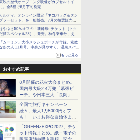
東映の歴代オープニング映像がカプセルトイ
に。全5種で8月下旬発売
カルディ、オンライン限定「ネコバッグ＆タン
ブラーセット」を一般販売。7月の抽選販売の
当選無効分
はやぶさ50％オフの「新幹線eチケット（トク
だ値スペシャル28）」発売。秋冬乗車分、えき
ねっと限定
「ムーミン」大小メッシュポーチが付録、素敵
なあの人 11月号。中身が見やすく、温泉スパに
も使える
もっと見る
おすすめ記事
8月開催の花火大会まとめ。
国内最大級2.4万発「幕張ビ
ーチ」や日本三大「長岡」な
ど大型イベント目白押し！
全国で旅行キャンペーン
続々、最大1万5000円オフ
も！ いまお得な自治体まと
め
「GREEN×EXPO2027」チケ
ット情報まとめ。紙・電子の
販売店舗や購入手順、記念チ