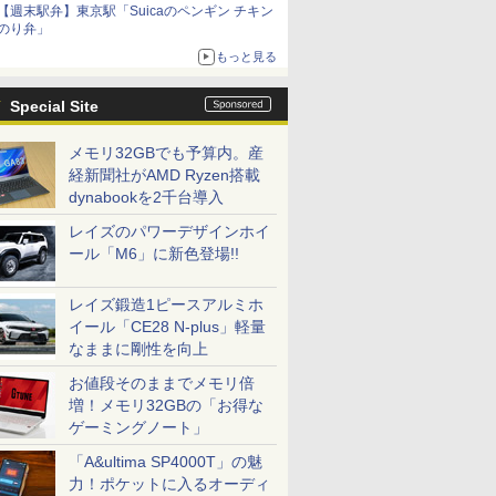
【週末駅弁】東京駅「Suicaのペンギン チキン
のり弁」
もっと見る
Special Site
メモリ32GBでも予算内。産
経新聞社がAMD Ryzen搭載
dynabookを2千台導入
レイズのパワーデザインホイ
ール「M6」に新色登場!!
レイズ鍛造1ピースアルミホ
イール「CE28 N-plus」軽量
なままに剛性を向上
お値段そのままでメモリ倍
増！メモリ32GBの「お得な
ゲーミングノート」
「A&ultima SP4000T」の魅
力！ポケットに入るオーディ