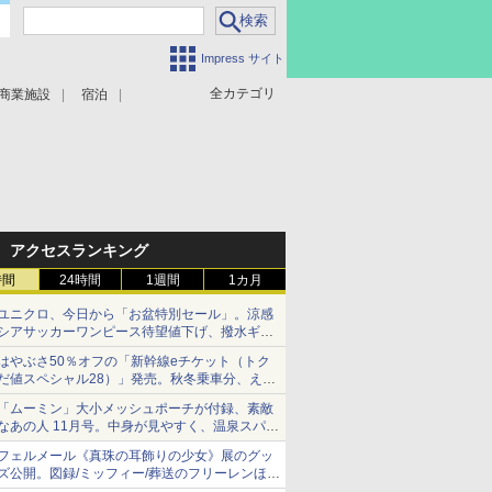
Impress サイト
全カテゴリ
商業施設
宿泊
アクセスランキング
時間
24時間
1週間
1カ月
ユニクロ、今日から「お盆特別セール」。涼感
シアサッカーワンピース待望値下げ、撥水ギア
ショーツは1990円に
はやぶさ50％オフの「新幹線eチケット（トク
だ値スペシャル28）」発売。秋冬乗車分、えき
ねっと限定
「ムーミン」大小メッシュポーチが付録、素敵
なあの人 11月号。中身が見やすく、温泉スパに
も使える
フェルメール《真珠の耳飾りの少女》展のグッ
ズ公開。図録/ミッフィー/葬送のフリーレンほ
か、注目ブランドコラボが実現