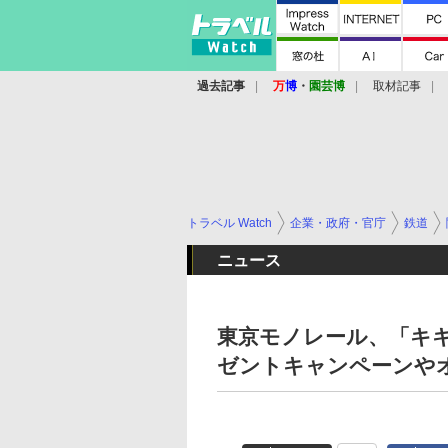
過去記事
万
博
・
園芸博
取材記事
トラベル Watch
企業・政府・官庁
鉄道
ニュース
東京モノレール、「キキ
ゼントキャンペーンや