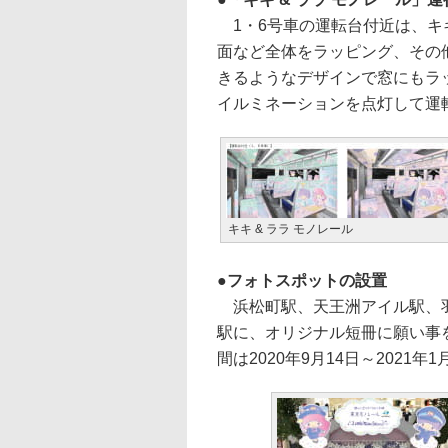
1・6号車の運転台付近は、キキ
面など全体をラッピング、その
きるようなデザインで窓にもラッ
イルミネーションを点灯して運
キキ & ララ モノレール
フォトスポットの設置
浜松町駅、天王洲アイル駅、羽
駅に、オリジナル短冊に願い事
間は2020年9月14日～2021年1