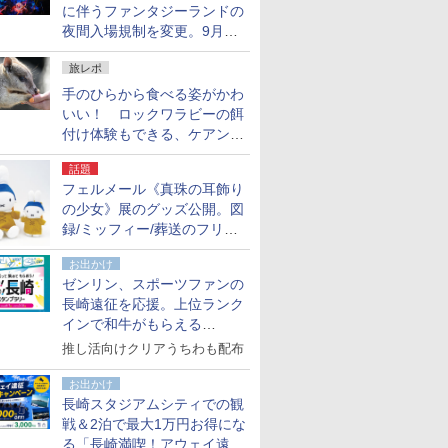
に伴うファンタジーランドの
夜間入場規制を変更。9月か
ら18時50分～20時ごろに
旅レポ
手のひらから食べる姿がかわ
いい！ ロックワラビーの餌
付け体験もできる、ケアンズ
でアサートン高原の日本語ガ
話題
イド付きツアーに参加してみ
フェルメール《真珠の耳飾り
た
の少女》展のグッズ公開。図
録/ミッフィー/葬送のフリー
レンほか、注目ブランドコラ
お出かけ
ボが実現
ゼンリン、スポーツファンの
長崎遠征を応援。上位ランク
インで和牛がもらえる
「GO！GO！長崎スタンプラ
推し活向けクリアうちわも配布
リー」
お出かけ
長崎スタジアムシティでの観
戦＆2泊で最大1万円お得にな
る「長崎満喫！アウェイ遠征