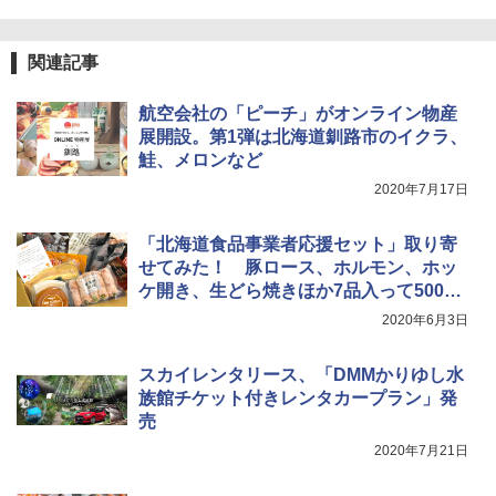
[キャンパーズコレクション 山善] 傘みたいに
サーフライダーファウンデーション Surfride
広げるだけ パッとサッとテント ブラックコ
r Foundation コラボ Aフレーム メンズ レデ
ーティング フルクローズ メッシュ 3-4人用
ィース 帽子 スナップバック a-frame 9フォー
関連記事
簡単設置 ポップアップテント エクルベージ
ティー男女兼用ユニセックス 夏用 日除けUV
ュ(BC仕様) PATC-150B(EB)
ケア FREE
航空会社の「ピーチ」がオンライン物産
￥9,990
￥4,400
展開設。第1弾は北海道釧路市のイクラ、
鮭、メロンなど
2020年7月17日
[キャンパーズコレクション 山善] 傘みたいに
熊撃退スプレー 熊よけスプレー 熊スプレー
広げるだけ パッとサッとテント キューブワ
【日本企業販売】超強力クマ対策スプレー 30
イド ブラックコーティング フルクローズ メ
0ml（連続噴射30秒）110ml（連続噴射15
「北海道食品事業者応援セット」取り寄
ッシュ 4人用 簡単設置 ポップアップテント P
秒）射程5～10m 安全ロック搭載 携帯収納袋
せてみた！ 豚ロース、ホルモン、ホッ
ATCW-150B エクルベージュ
付き ヒグマ・イノシシ対策 自治体・教育機
ケ開き、生どら焼きほか7品入って5000
関の購入実績 登山・キャンプ・アウトドア・
防災用品 長期保存可能 緊急時用 日本国内発
円
￥-
2020年6月3日
送
￥3,680
スカイレンタリース、「DMMかりゆし水
族館チケット付きレンタカープラン」発
売
2020年7月21日