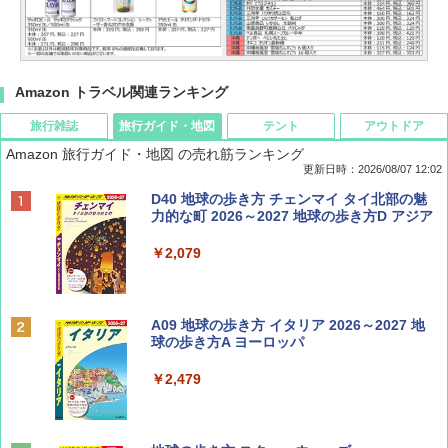
Amazon トラベル関連ランキング
旅行雑誌
旅行ガイド・地図
テント
アウトドア
Amazon 旅行ガイド・地図 の売れ筋ランキング
更新日時：2026/08/07 12:02
ディズニーファン ２０２６年 ９月号 [雑
D40 地球の歩き方 チェンマイ タイ北部の魅
誌] (ＤＩＳＮＥＹ ＦＡＮ)
力的な町 2026～2027 地球の歩き方D アジア
￥713
￥2,079
BE-PAL(ビ-パル) 2026年 9 月号【特別付録:
A09 地球の歩き方 イタリア 2026～2027 地
SOTO ミニマル"旅"財布 ランダム2種】
球の歩き方A ヨーロッパ
￥1,500
￥2,479