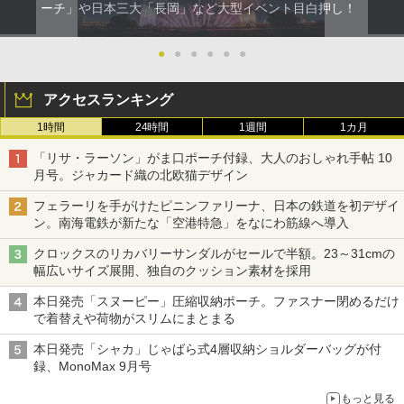
ーチ」や日本三大「長岡」など大型イベント目白押し！
●
●
●
●
●
●
アクセスランキング
1時間
24時間
1週間
1カ月
「リサ・ラーソン」がま口ポーチ付録、大人のおしゃれ手帖 10
月号。ジャカード織の北欧猫デザイン
フェラーリを手がけたピニンファリーナ、日本の鉄道を初デザイ
ン。南海電鉄が新たな「空港特急」をなにわ筋線へ導入
クロックスのリカバリーサンダルがセールで半額。23～31cmの
幅広いサイズ展開、独自のクッション素材を採用
本日発売「スヌーピー」圧縮収納ポーチ。ファスナー閉めるだけ
で着替えや荷物がスリムにまとまる
本日発売「シャカ」じゃばら式4層収納ショルダーバッグが付
録、MonoMax 9月号
もっと見る