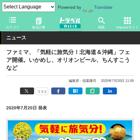
Powered by
Translate
トラベル Watch
地域
国内旅行
北海道
カテゴリ
過去記事
検索
Impressサイト
ニュース
ファミマ、「気軽に旅気分！北海道＆沖縄」フェ
ア開催。いかめし、オリオンビール、ちんすこう
など
編集部：稲葉隆司
2020年7月20日 11:00
リスト
2020年7月20日 発表