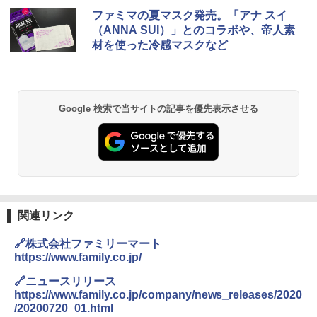
[キャンパーズコレクション 山善] ポップアッ
DEWEL パラソル 大型 ビーチ アウトドアパ
ファミマの夏マスク発売。「アナ スイ
プテント 傘みたいに広げて畳める パッとサ
ラソル ガーデン サイトシート付 折りたたみ
（ANNA SUI）」とのコラボや、帝人素
ッとサンシェード キューブ フルクローズ メ
防水 UVカット 4段階高さ調整 軽量 収納袋付
材を使った冷感マスクなど
ッシュ 簡単設置 ワンタッチテント キャンプ
き
&ハイキング カーキ PATC-150(KH)
￥6,459
￥6,831
Google 検索で当サイトの記事を優先表示させる
BUNDOK(バンドック)ソロ ドーム 1 EX BDK
PYKES PEAK (パイクスピーク) 着替えテン
-08EX カーキ ソロキャンプ ポリエステル フ
ト プライバシー テント 【中が透けない】 1
レーム テント
人用 折りたたみ 防災グッズ 災害用トイレ ビ
ーチ ピクニック ポップアップテント 携帯 簡
￥14,800
易 トイレテント (ブラック)
￥4,980
GRANDOOR ステンレス保冷剤 2個セット 2
026リニューアル 急速冷凍 空間倍増 衛生的
関連リンク
コンパクト 保冷力長持ち
ENDLESS BASE 《めざましテレビで紹介》
🔗株式会社ファミリーマート
テント ワンタッチ RENEW 幅200 2-3人用 43
￥2,980
https://www.family.co.jp/
500002(88859)
🔗ニュースリリース
￥5,999
ニューエラ New Era キャップ メッシュキャ
https://www.family.co.jp/company/news_releases/2020
ップ 9FORTY AFrame 15226380 NER37C00
/20200720_01.html
94 ストーン ニューエラキャップ 9FORTYA