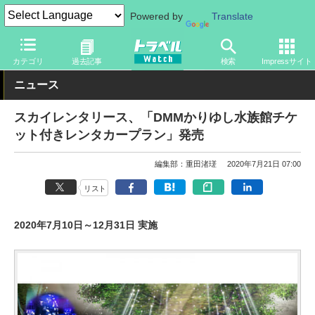
Powered by
Translate
トラベル Watch
地域
国内旅行
沖縄
カテゴリ
過去記事
検索
Impressサイト
ニュース
スカイレンタリース、「DMMかりゆし水族館チケ
ット付きレンタカープラン」発売
編集部：重田渚瑳
2020年7月21日 07:00
リスト
2020年7月10日～12月31日 実施