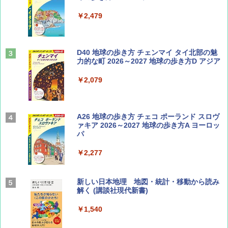
￥713
￥2,479
山と溪谷 2026年8月号「南アルプス大全」
D40 地球の歩き方 チェンマイ タイ北部の魅
力的な町 2026～2027 地球の歩き方D アジア
￥1,540
￥2,079
Coyote No.89 特集 星野道夫 夢見る旅
A26 地球の歩き方 チェコ ポーランド スロヴ
ァキア 2026～2027 地球の歩き方A ヨーロッ
パ
￥1,540
￥2,277
AIRLINE（エアライン）2026年9月号【特
新しい日本地理 地図・統計・移動から読み
集】ボーイング110周年を祝して！
解く (講談社現代新書)
￥1,760
￥1,540