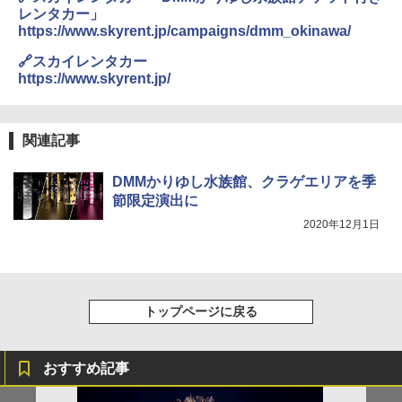
テント ワンタッチ RENEW 幅200 2-3人用 43
レンタカー」
500002(88859)
GRANDOOR ステンレス保冷剤 2個セット 2
https://www.skyrent.jp/campaigns/dmm_okinawa/
026リニューアル 急速冷凍 空間倍増 衛生的
コンパクト 保冷力長持ち
￥5,999
🔗スカイレンタカー
https://www.skyrent.jp/
￥2,980
[キャンパーズコレクション 山善] 傘みたいに
広げるだけ パッとサッとテント ブラックコ
ーティング フルクローズ メッシュ 3-4人用
ポインターライト 強力 小型 緑色/赤色/青紫色
関連記事
簡単設置 ポップアップテント エクルベージ
USB充電式 高精度 超長距離照射 長時間使用
ュ(BC仕様) PATC-150B(EB)
可能 安全ロック付き 高安全性 金属製耐久 コ
ンパクト多機能設計 持ち運び便利 アウトド
DMMかりゆし水族館、クラゲエリアを季
ア/オフィス/教育現場/展示会用 緑
￥9,990
節限定演出に
2020年12月1日
￥1,180
[キャンパーズコレクション 山善] 傘みたいに
広げるだけ パッとサッとテント キューブワ
イド ブラックコーティング フルクローズ メ
電動エアーポンプ SUP用 20PSI 電動ポンプ
ッシュ 4人用 簡単設置 ポップアップテント P
ゴムボート 空気入れ 空気抜き 自動停止 過熱
ATCW-150B エクルベージュ
保護 日光可読lcd 7種類ノズル付き
トップページに戻る
￥-
￥7,884
おすすめ記事