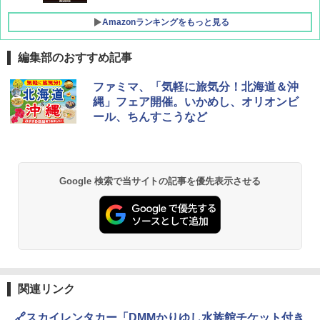
Amazonランキングをもっと見る
編集部のおすすめ記事
[キャンパーズコレクション 山善] ポップアッ
DEWEL パラソル 大型 ビーチ アウトドアパ
ファミマ、「気軽に旅気分！北海道＆沖
プテント 傘みたいに広げて畳める パッとサ
ラソル ガーデン サイトシート付 折りたたみ
縄」フェア開催。いかめし、オリオンビ
ッとサンシェード キューブ フルクローズ メ
防水 UVカット 4段階高さ調整 軽量 収納袋付
ール、ちんすこうなど
ッシュ 簡単設置 ワンタッチテント キャンプ
き
&ハイキング カーキ PATC-150(KH)
￥6,459
￥6,830
Google 検索で当サイトの記事を優先表示させる
熊撃退スプレー 熊よけスプレー 熊スプレー
PYKES PEAK (パイクスピーク) 着替えテン
【日本企業販売】超強力クマ対策スプレー 30
ト プライバシー テント 【中が透けない】 1
0ml（連続噴射30秒）110ml（連続噴射15
人用 折りたたみ 防災グッズ 災害用トイレ ビ
秒）射程5～10m 安全ロック搭載 携帯収納袋
ーチ ピクニック ポップアップテント 携帯 簡
付き ヒグマ・イノシシ対策 自治体・教育機
易 トイレテント (グレー)
関の購入実績 登山・キャンプ・アウトドア・
防災用品 長期保存可能 緊急時用 日本国内発
送
￥4,980
関連リンク
￥3,680
ENDLESS BASE 《めざましテレビで紹介》
🔗スカイレンタカー「DMMかりゆし水族館チケット付き