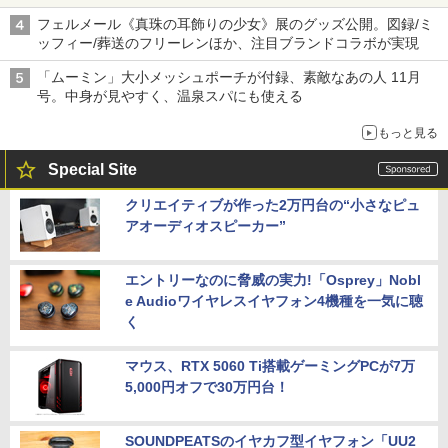
フェルメール《真珠の耳飾りの少女》展のグッズ公開。図録/ミ
ッフィー/葬送のフリーレンほか、注目ブランドコラボが実現
「ムーミン」大小メッシュポーチが付録、素敵なあの人 11月
号。中身が見やすく、温泉スパにも使える
もっと見る
Special Site
クリエイティブが作った2万円台の“小さなピュ
アオーディオスピーカー”
エントリーなのに脅威の実力!「Osprey」Nobl
e Audioワイヤレスイヤフォン4機種を一気に聴
く
マウス、RTX 5060 Ti搭載ゲーミングPCが7万
5,000円オフで30万円台！
SOUNDPEATSのイヤカフ型イヤフォン「UU2