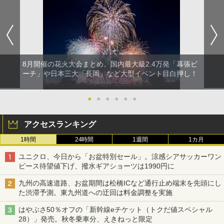
8月開催の花火大会まとめ。国内最大級2.4万発「幕張ビ
ーチ」や日本三大「長岡」など大型イベント目白押し！
●
●
●
●
●
●
アクセスランキング
1時間
24時間
1週間
1カ月
ユニクロ、今日から「お盆特別セール」。涼感シアサッカーワン
ピース待望値下げ、撥水ギアショーツは1990円に
九州の高速道路、お盆期間は松橋ICなど通行止め端末を先頭にし
た渋滞予測。東九州道への迂回は料金調整を実施
はやぶさ50％オフの「新幹線eチケット（トクだ値スペシャル
28）」発売。秋冬乗車分、えきねっと限定