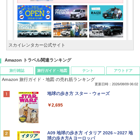
スカイレンタカー公式サイト
Amazon トラベル関連ランキング
旅行雑誌
旅行ガイド・地図
テント
アウトドア
Amazon 旅行ガイド・地図 の売れ筋ランキング
更新日時：2026/08/09 06:02
BE-PAL(ビ-パル) 2026年 9 月号【特別付録:
地球の歩き方 スター・ウォーズ
SOTO ミニマル"旅"財布 ランダム2種】
￥2,695
￥1,500
ディズニーファン ２０２６年 ９月号 [雑
A09 地球の歩き方 イタリア 2026～2027 地
誌] (ＤＩＳＮＥＹ ＦＡＮ)
球の歩き方A ヨーロッパ