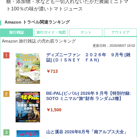
糖・添加物・水なども一切入れないたかだ農園ミニトマ
ト100％の味が濃いトマトジュース
Amazon トラベル関連ランキング
旅行雑誌
旅行ガイド・地図
テント
アウトドア
Amazon 旅行雑誌 の売れ筋ランキング
更新日時：2026/08/07 18:02
ディズニーファン ２０２６年 ９月号 [雑
誌] (ＤＩＳＮＥＹ ＦＡＮ)
￥713
BE-PAL(ビ-パル) 2026年 9 月号【特別付録:
SOTO ミニマル"旅"財布 ランダム2種】
￥1,500
山と溪谷 2026年8月号「南アルプス大全」