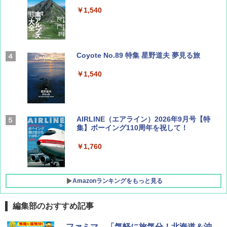
￥1,540
Coyote No.89 特集 星野道夫 夢見る旅
￥1,540
AIRLINE（エアライン）2026年9月号【特
集】ボーイング110周年を祝して！
￥1,760
Amazonランキングをもっと見る
編集部のおすすめ記事
僕が見た未来【完全版】
[キャンパーズコレクション 山善] ポップアッ
DEWEL パラソル 大型 ビーチ アウトドアパ
ファミマ、「気軽に旅気分！北海道＆沖