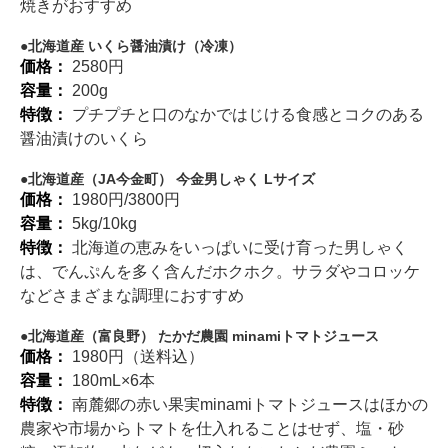
焼きがおすすめ
北海道産 いくら醤油漬け（冷凍）
価格：
2580円
容量：
200g
特徴：
プチプチと口のなかではじける食感とコクのある
醤油漬けのいくら
北海道産（JA今金町） 今金男しゃく Lサイズ
価格：
1980円/3800円
容量：
5kg/10kg
特徴：
北海道の恵みをいっぱいに受け育った男しゃく
は、でんぷんを多く含んだホクホク。サラダやコロッケ
などさまざまな調理におすすめ
北海道産（富良野） たかだ農園 minamiトマトジュース
価格：
1980円（送料込）
容量：
180mL×6本
特徴：
南麓郷の赤い果実minamiトマトジュースはほかの
農家や市場からトマトを仕入れることはせず、塩・砂