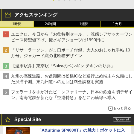
アクセスランキング
1時間
24時間
1週間
1カ月
ユニクロ、今日から「お盆特別セール」。涼感シアサッカーワン
ピース待望値下げ、撥水ギアショーツは1990円に
「リサ・ラーソン」がま口ポーチ付録、大人のおしゃれ手帖 10
月号。ジャカード織の北欧猫デザイン
【週末駅弁】東京駅「Suicaのペンギン チキンのり弁」
九州の高速道路、お盆期間は松橋ICなど通行止め端末を先頭にし
た渋滞予測。東九州道への迂回は料金調整を実施
フェラーリを手がけたピニンファリーナ、日本の鉄道を初デザイ
ン。南海電鉄が新たな「空港特急」をなにわ筋線へ導入
もっと見る
Special Site
「A&ultima SP4000T」の魅力！ポケットに入