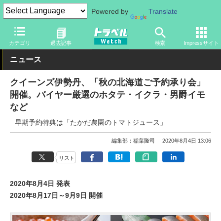
Powered by
Translate
トラベル Watch
地域
国内旅行
北海道
カテゴリ
過去記事
検索
Impressサイト
ニュース
クイーンズ伊勢丹、「秋の北海道ご予約承り会」
開催。バイヤー厳選のホタテ・イクラ・男爵イモ
など
早期予約特典は「たかだ農園のトマトジュース」
編集部：稲葉隆司
2020年8月4日 13:06
リスト
2020年8月4日 発表
2020年8月17日～9月9日 開催