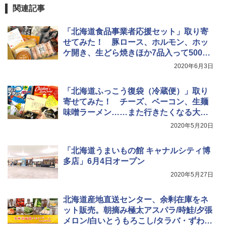
広げるだけ パッとサッとテント ブラックコ
関連記事
ーティング フルクローズ メッシュ 3-4人用
BUNDOK(バンドック)ソロ ドーム 1 EX BDK
簡単設置 ポップアップテント エクルベージ
-08EX カーキ ソロキャンプ ポリエステル フ
A26 地球の歩き方 チェコ ポーランド スロヴ
「北海道食品事業者応援セット」取り寄
ュ(BC仕様) PATC-150B(EB)
レーム ドーム型 テント
ァキア 2026～2027 地球の歩き方A ヨーロッ
パ
せてみた！ 豚ロース、ホルモン、ホッ
￥9,990
￥14,800
ケ開き、生どら焼きほか7品入って5000
￥2,277
円
2020年6月3日
[キャンパーズコレクション 山善] 傘みたいに
着替えテント トイレテント 透けない【換気
広げるだけ パッとサッとテント キューブワ
通気窓付き】収納袋付き UVカット 防水 防災
「北海道ふっこう復袋（冷蔵便）」取り
イド ブラックコーティング フルクローズ メ
コンパクト iimono117 (ブルー)
寄せてみた！ チーズ、ベーコン、生麺
ッシュ 4人用 簡単設置 ポップアップテント P
味噌ラーメン……また行きたくなる大収
ATCW-150B エクルベージュ
￥3,080
穫な9品
2020年5月20日
￥-
「北海道うまいもの館 キャナルシティ博
多店」6月4日オープン
2020年5月27日
北海道産地直送センター、余剰在庫をネ
ット販売。朝摘み極太アスパラ/時鮭/夕張
メロン/白いとうもろこし/タラバ・ずわい