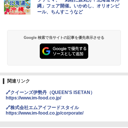
プテント 傘みたいに広げて畳める パッとサ
ラソル ガーデン サイトシート付 折りたたみ
縄」フェア開催。いかめし、オリオンビ
ッとサンシェード キューブ フルクローズ メ
防水 UVカット 4段階高さ調整 軽量 収納袋付
￥0
ール、ちんすこうなど
ッシュ 簡単設置 ワンタッチテント キャンプ
き
&ハイキング カーキ PATC-150(KH)
￥6,459
￥6,831
D40 地球の歩き方 チェンマイ タイ北部の魅
Google 検索で当サイトの記事を優先表示させる
力的な町 2026～2027 地球の歩き方D アジア
GRANDOOR ステンレス保冷剤 2個セット 2
PYKES PEAK (パイクスピーク) 着替えテン
026リニューアル 急速冷凍 空間倍増 衛生的
ト プライバシー テント 【中が透けない】 1
コンパクト 保冷力長持ち
￥2,079
人用 折りたたみ 防災グッズ 災害用トイレ ビ
ーチ ピクニック ポップアップテント 携帯 簡
￥2,980
易 トイレテント (グレー)
A09 地球の歩き方 イタリア 2026～2027 地
￥4,980
球の歩き方A ヨーロッパ
熊撃退スプレー 熊よけスプレー 熊スプレー
【日本企業販売】超強力クマ対策スプレー 30
関連リンク
￥2,479
0ml（連続噴射30秒）110ml（連続噴射15
ENDLESS BASE 《めざましテレビで紹介》
秒）射程5～10m 安全ロック搭載 携帯収納袋
🔗クイーンズ伊勢丹（QUEEN'S ISETAN）
テント ワンタッチ RENEW 幅200 2-3人用 43
付き ヒグマ・イノシシ対策 自治体・教育機
https://www.im-food.co.jp/
500002(88859)
関の購入実績 登山・キャンプ・アウトドア・
防災用品 長期保存可能 緊急時用 日本国内発
地球の歩き方 スター・ウォーズ
🔗株式会社エムアイフードスタイル
送
￥5,999
https://www.im-food.co.jp/corporate/
￥2,695
￥3,680
[キャンパーズコレクション 山善] 傘みたいに