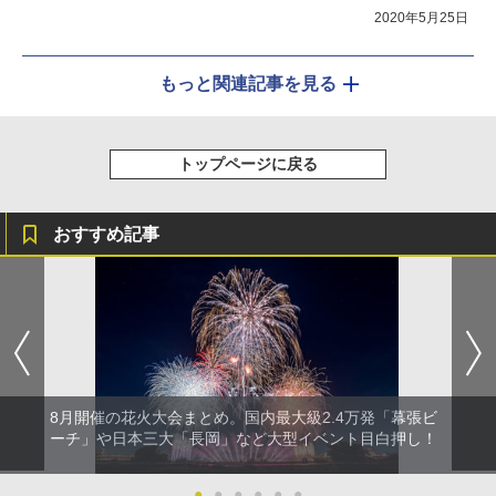
蟹セットなど
2020年5月25日
もっと関連記事を見る
トップページに戻る
おすすめ記事
8月開催の花火大会まとめ。国内最大級2.4万発「幕張ビ
ーチ」や日本三大「長岡」など大型イベント目白押し！
●
●
●
●
●
●