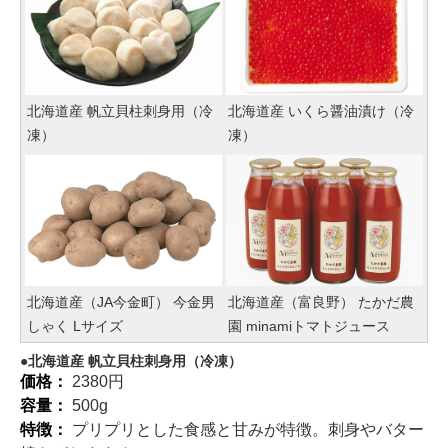
北海道産 帆立貝柱刺身用（冷
北海道産 いくら醤油漬け（冷
凍）
凍）
北海道産（JA今金町） 今金男
北海道産（富良野） たかだ農
しゃく Lサイズ
園 minamiトマトジュース
北海道産 帆立貝柱刺身用（冷凍）
価格：
2380円
容量：
500g
特徴：
プリプリとした食感と甘みが特徴。刺身やバター